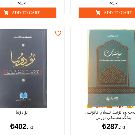
پارچە
پارچە
ADD TO CART
ADD TO CART
ەت ۋە ئۇنىڭ ئىسلام قانۇنىنى
ئۇ دۇنيا
بەلگىلەشتىكى ئورنى
₺402.
₺287.
50
50