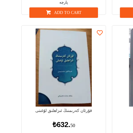
پارچە
ADD TO CART
قۇرئان كەرىمنىڭ ئىزاھلىق لۇغىتى
₺632.
50