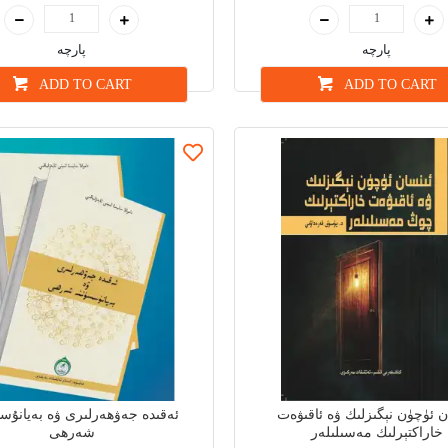
پارچە
پارچە
ADD TO CART
ADD TO CART
ن ئۈچۈن نېگىزلىك ۋە ئاقىۋەت
ئەقىدە جەۋھەرلىرى ۋە بەيانۇس
خاراكتېرلىك مەسىلىلەر
شەرھى