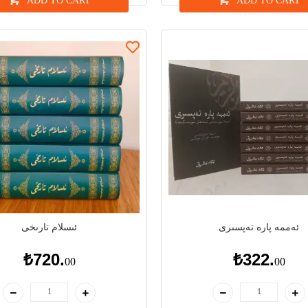
ADD TO CART
ADD TO CART
ئەممە پارە تەپسىرى
ئىسلام تارىخى
₺720.
₺322.
00
00