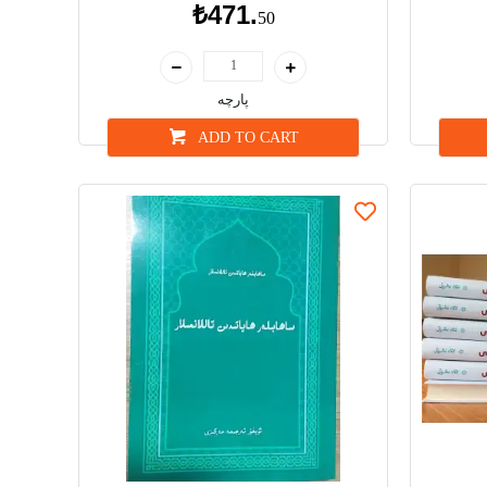
₺471.
50
پارچە
ADD TO CART