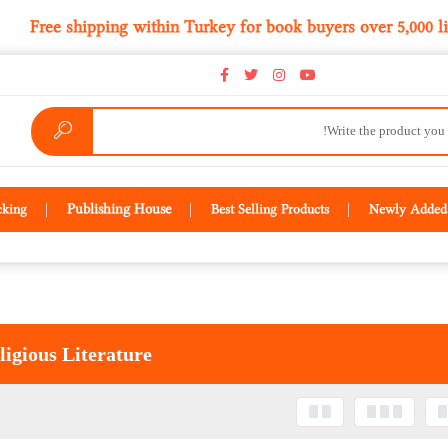
كىتاب سېتىۋېلىشتا
Free shipping within Turkey for book buy
Publishing House
cking
Best Selling Products
Newly Added 
ligious Literature