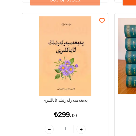
OUT OF STOCK
پەيغەمبەرلەرنىڭ ئاياللىرى
₺299.
00