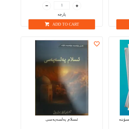
پارچە
ADD TO CART
سۈننە
ئىسلام پەلسەپەسى