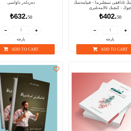
نىڭ ئاداققى تىنىقلىرىدا - قىيامەتنىڭ
دەردلەر داۋاسى
وڭ - كىچىك ئالامەتلىرى
₺632.
₺402.
50
50
پارچە
پارچە
ADD TO CART
ADD TO CART