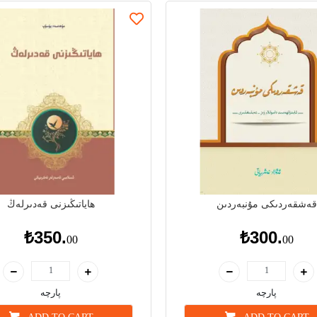
قەشقەردىكى مۇنبەردىن
ھاياتىڭىزنى قەدىرلەڭ
₺350.
₺300.
00
00
پارچە
پارچە