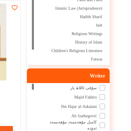
Islamic Law (Jurisprudence)
Hadith Sharif
belt
Religious Writings
History of Islam
Children's Religious Literature
Fatwas
Qur'an and Tafsir
Writer
سۇفى ئاللاھ يار
Majid Fakhro
Ibn Hajar al-Askalani
Ali Izatbegović
كامىل مۇھەممەد مۇھەممەد
ئەۋدە