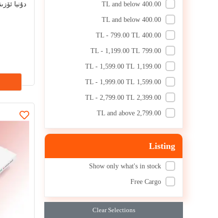
400.00 TL and below
دۇنيا ئۆزى
ئەبۇلئەئلا مەۋدۇدىي
Habibullah Metkurban
2023
چ
400.00 TL and below
د. يۈسۈف قەرەداۋى
Sabirjan Bluetooth
1998
400.00 TL - 799.00 TL
سامىي ئارسلان
Abdullah
2018
799.00 TL - 1,199.00 TL
ئابدۇرېشىد قارىھاجىم سابىت
Tursunjan Hazim
2024
1,199.00 TL - 1,599.00 TL
Muhammad Youssef
Muhammad Omar
2026
دوكتور فەيسەل ئىبنى مىسفىر
1,599.00 TL - 1,999.00 TL
Abdullah Abdulmajid
2010
ئەلۋادىئىي
2,399.00 TL - 2,799.00 TL
Imam Ibn Qayyim al-Jawziyya
Abdul Ahad Hafez
2009
2,799.00 TL and above
دوكتور مۇھەممەد ئەلئەرىيفىي
Abd al-Razzaq Rajab
2005
Tahirjan Abbas
Abd al-Razzaq Rajab
2015
Listing
مۇستافا مۇراد
Ahtamjan Hasan
2006
مۇسفىرە توختى
Hussein Abdulkarim
Show only what's in stock
1981
ئابدۇلھەمىد داموللام
Abu Aliyah
Free Cargo
1980
Afif Abdel Fattah Tabber
ئابدۇراززاق رەجەپ
1983
Abu Pamir al-Haqqi (G.O.
Clear Selections
ئابدۇراززاق رەجەب
1988
Zulfiqar)