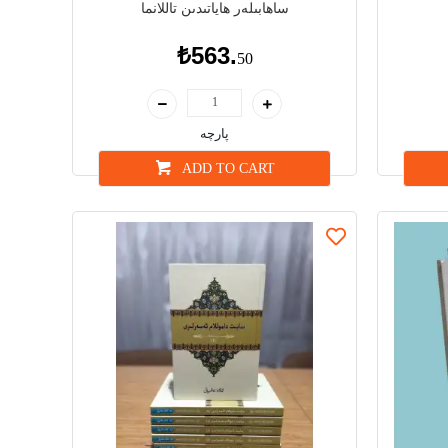
ساھابىلەر ھاياتىدىن تاللانما
₺563.
50
پارچە
ADD TO CART