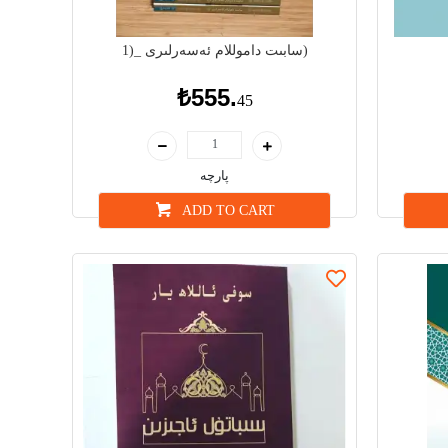
سابىت داموللام ئەسەرلىرى _(1)
₺555.
45
پارچە
ADD TO CART