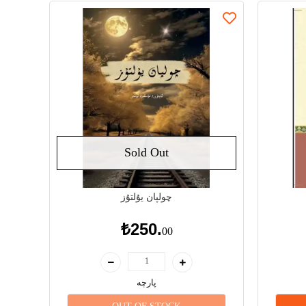
Sold Out
چولپان يۇلتۇز
₺250.
00
پارچە