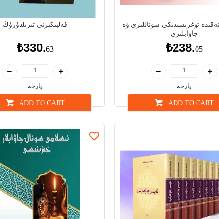
 ئەقىدە توغرىسىدىكى سوئاللىرى ۋە
قەلبىڭىزنى تىرىلدۈرۈڭ
جاۋابلىرى
₺330.
₺238.
63
05
پارچە
پارچە
ADD TO CART
ADD TO CART