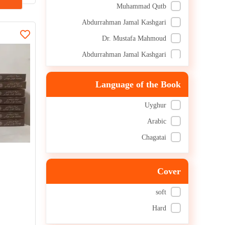
Muhammad Qutb
Abdurrahman Jamal Kashgari
Dr. Mustafa Mahmoud
Abdurrahman Jamal Kashgari
Zaynab Ghazali
Language of the Book
D. Muhammad Qutb
Fatih Yakan
Uyghur
Ayzi al-Qarni
Arabic
Dr. Omar Manaksha
Chagatai
Shaykh 'Abd al-'Azeez ibn 'Abd-
Allaah ibn Baaz
Youssef Qadir
Cover
Dr. Abdussalam
soft
Abdul Ahad Amir
Hard
Dr. Yusuf Kardavi