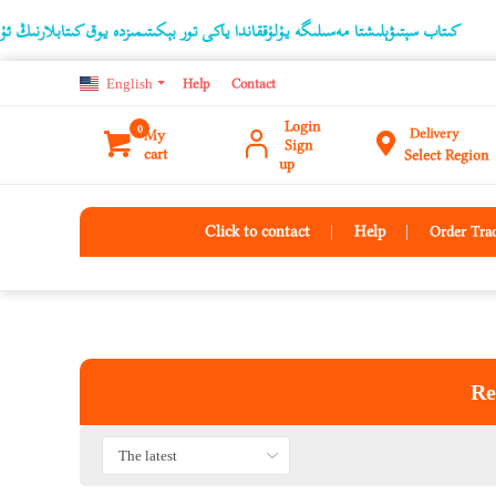
 مەسىلىگە يۇلۇققاندا ياكى تور بېكىتىمىزدە يوق كىتابلارنىڭ ئۇچۇرىنى ئورتاقلىشىشتا، ب
English
Help
Contact
Login
0
Delivery
My
Sign
cart
Select Region
up
Click to contact
Help
Order Tra
Re