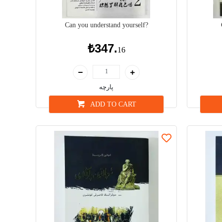
Can you understand yourself?
₺347.
16
پارچە
ADD TO CART