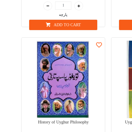
پارچە
ADD TO CART
History of Uyghur Philosophy
Uygh