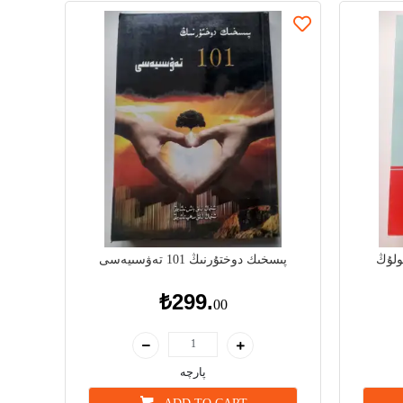
ولۇڭ
پىسخىك دوختۇرنىڭ 101 تەۋسىيەسى
₺299.
00
پارچە