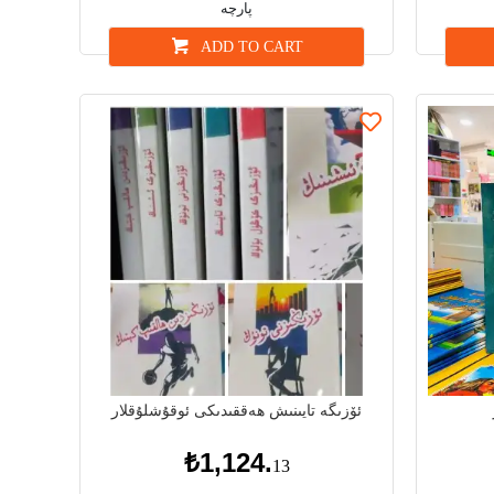
پارچە
ADD TO CART
ئۆزىگە تايىنىش ھەققىدىكى ئوقۇشلۇقلار
₺1,124.
13