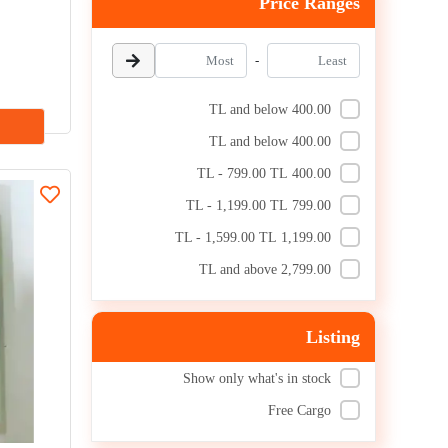
Price Ranges
Flame Fasting
Azadjan Nizamuddin
-
Stone of Courage
400.00 TL and below
Abdul Qadir Jalali al-Din
400.00 TL and below
Fame.
400.00 TL - 799.00 TL
That's what Jappar is.
799.00 TL - 1,199.00 TL
Respectful
1,199.00 TL - 1,599.00 TL
Abliz Saqi
2,799.00 TL and above
Fazilat Shah
Razak Matniaz
Listing
Brave Karakhanli
Show only what's in stock
Courage is lost.
مېھرىئاي مۇھەممەت، نازاكەت
Free Cargo
غوپۇر
تۇرسۇنگۈل ياسىن، نۇسرەت