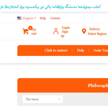
مەسىلىگە يۇلۇققاندا ياكى تور بېكىتىمىزدە يوق كىتابلارنىڭ ئۇچۇرىنى ئورتاقلىشىشتا، بۇ
English
Help
Contact
Login
0
Delivery
My
Sign
cart
Select Region
up
Click to contact
Help
Order Tra
Philosoph