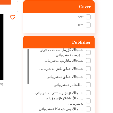
Abdullahi Muhammad Amin
Cover
Ahmadjan Ismail
soft
Dale Garnig (United States)
Hard
Dale Carnegie (United States)
Zulfikar Bharat Ozbas
Publisher
Zhu Hejun
شىنجاڭ گۈزەل سەنئەت-فوتو
Venerable Abdurrahman Fikrat
سۈرەت نەشرىياتى
شىنجاڭ مائارىپ نەشرىياتى
Napoleon Hyol (USA)
شىنجاڭ خەلق باش نەشرىياتى
Socrates
شىنجاڭ خەلق نەشرىياتى
Friedrich Nietzsche [Germany]
پە
مىللەتلەر نەشرىياتى
Dale Carnegie (United States)
شىنجاڭ ئۇنىۋېرسىتېتى نەشرىياتى
Scott Peng [United States]
شىنجاڭ ياشلار-ئۆسمۈرلەر
Roman. Pierre V (United States)
نەشرىياتى
شىنجاڭ پەن-تېخنىكا نەشرىياتى
Farabi