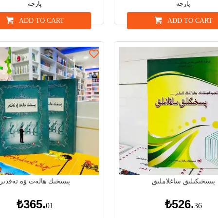
پارچە
پارچە
ADD TO CART
ADD TO CART
پىسخىكىلىق ساغلاملىق
پىسخىك ھالەت ۋە تەقدىر
₺365.
₺526.
01
36