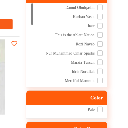
Abdullahi Muhammad Amin
2002
Daoud Obulqasim
victor E. Frankel
2015
Kurban Yasin
لى جىيەن
2006
hate
جوۋ فەن
1989
This is the Ablett Nation.
مو يۈ
2016
Rozi Nayeb
نىگېل ۋاربۇرتون
1991
Nur Muhammad Omar Sparks
ليۇ كاڭتىڭ
2023
Marzia Tursun
2018
Idris Nurullah
2024
Merciful Mammin
Abdul Wait Qasim
Color
Abdulkarim Ismail
Eric Abraham appears.
Pale
Abliz Ataullah
g
Beauty and the Beast.