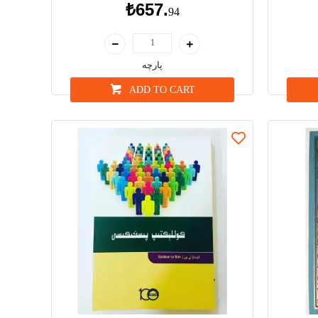
₺657.
94
پارچە
ADD TO CART