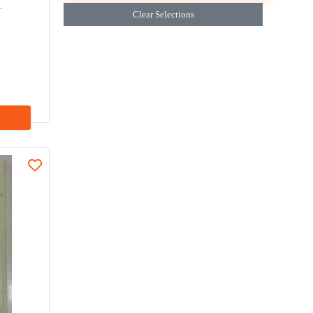
مەمتىمىن
.
Clear Selections
ئابدۇلھەفىز مەخسۇم
ۋەلى كېرەم
بەگزاد مىرزائەخمەت