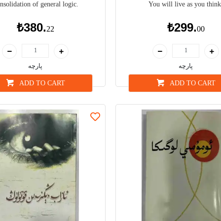
nsolidation of general logic.
You will live as you think
₺380.
₺299.
22
00
پارچە
پارچە
ADD TO CART
ADD TO CART