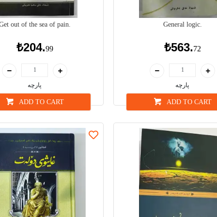
Get out of the sea of pain.
General logic.
₺204.
₺563.
99
72
پارچە
پارچە
ADD TO CART
ADD TO CART