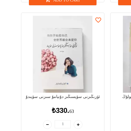
ADD TO CART
ولۇڭ
ئۆزىڭىزنى سۆيسىڭىز دۇنيامۇ سىزنى سۆيىدۇ
₺330.
63