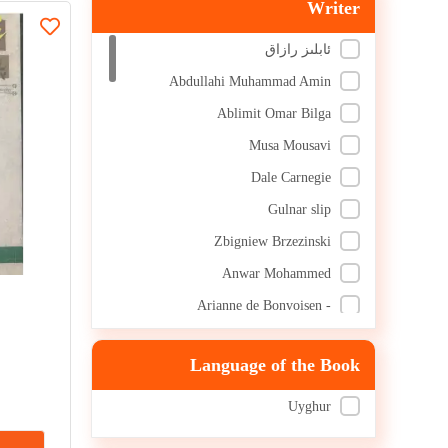
Writer
ئابلىز رازاق
Abdullahi Muhammad Amin
Ablimit Omar Bilga
Musa Mousavi
Dale Carnegie
Gulnar slip
Zbigniew Brzezinski
Anwar Mohammed
- Arianne de Bonvoisen
Photo by Stephen Covey.
Language of the Book
Charles Hanaire
Harry H. Balkin.
Uyghur
Leaf. Tolstoy