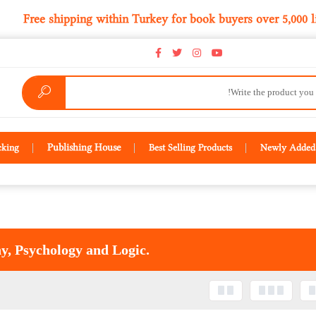
كىتاب سېتىۋېلىشتا 
Free shipping within Turkey for book bu
Publishing House
cking
Best Selling Products
Newly Added 
y, Psychology and Logic.