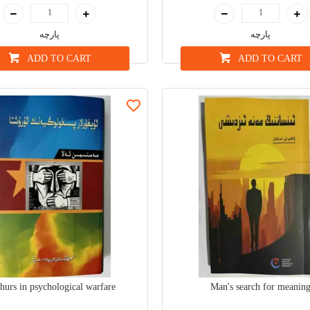
پارچە
پارچە
ADD TO CART
ADD TO CART
urs in psychological warfare
Man's search for meanin