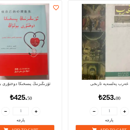
غەرب پەلسەپە تارىخى
ئۆزىڭىزنىڭ پىسخىكا دوختۇرى ب
₺425.
₺253.
50
00
پارچە
پارچە