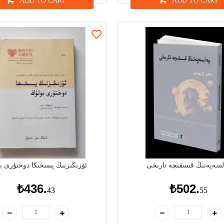
ADD TO CART
ADD TO CART
لسەپەنىڭ قىسقىچە تارىخى
ئۆزىڭىزنىڭ پىسخىكا دوختۇرى ب
₺436.
₺502.
43
55