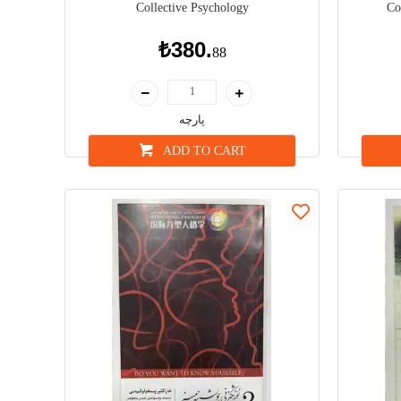
Collective Psychology
Co
₺380.
88
پارچە
ADD TO CART