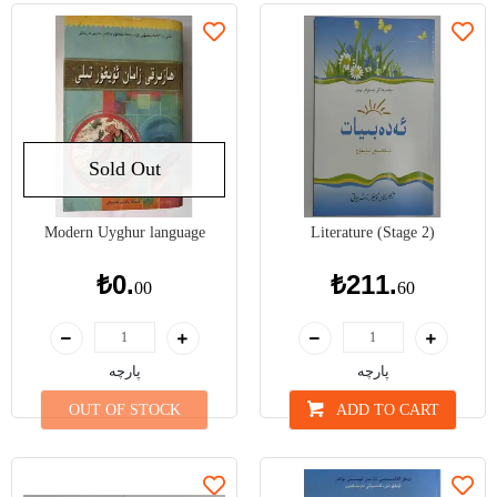
Sold Out
Modern Uyghur language
Literature (Stage 2)
₺0.
₺211.
00
60
پارچە
پارچە
OUT OF STOCK
ADD TO CART