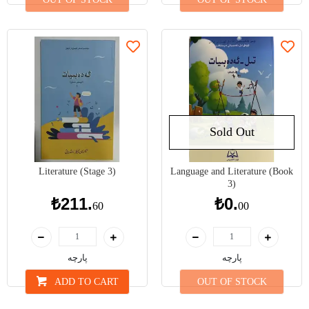
Sold Out
Literature (Stage 3)
Language and Literature (Book
3)
₺211.
₺0.
60
00
پارچە
پارچە
ADD TO CART
OUT OF STOCK