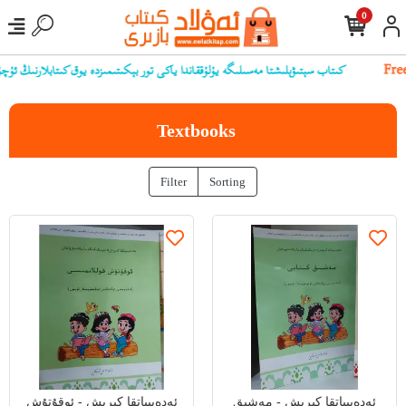
0
كىتاب سېتىۋېلىشتا مەسىلىگە يۇلۇققاندا ياكى تور بېكىتىمىزدە يوق كىتابلارنىڭ ئۇچۇرىنى 
Textbooks
Filter
Sorting
ئەدەبىياتقا كىرىش - مەشىق
ئەدەبىياتقا كىرىش - ئوقۇتۇش