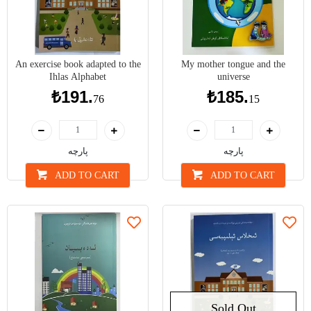
An exercise book adapted to the
My mother tongue and the
Ihlas Alphabet
universe
₺191.
₺185.
76
15
پارچە
پارچە
ADD TO CART
ADD TO CART
Sold Out