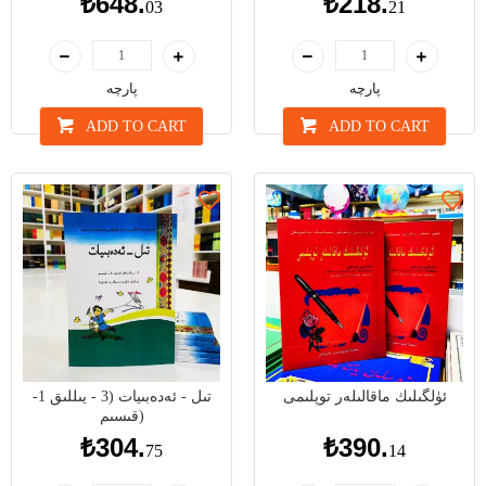
₺648.
₺218.
03
21
پارچە
پارچە
ADD TO CART
ADD TO CART
ئۈلگىلىك ماقالىلەر توپلىمى
تىل - ئەدەبىيات (3 - يىللىق 1-
قىسىم)
₺304.
₺390.
75
14