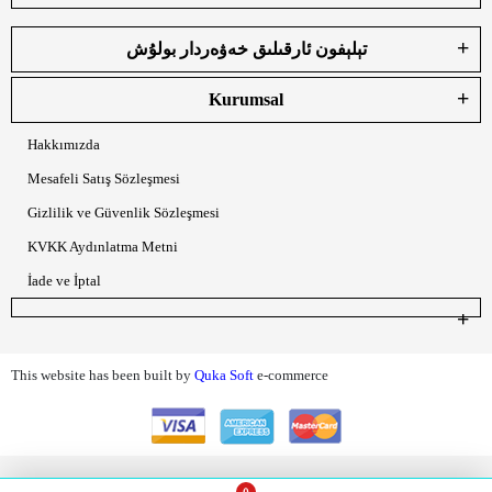
تېلېفون ئارقىلىق خەۋەردار بولۇش
Kurumsal
Hakkımızda
Mesafeli Satış Sözleşmesi
Gizlilik ve Güvenlik Sözleşmesi
KVKK Aydınlatma Metni
İade ve İptal
This website has been built by
Quka Soft
e-commerce