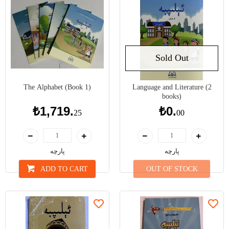
Sold Out
The Alphabet (Book 1)
Language and Literature (2
books)
₺1,719.
₺0.
25
00
پارچە
پارچە
ADD TO CART
OUT OF STOCK