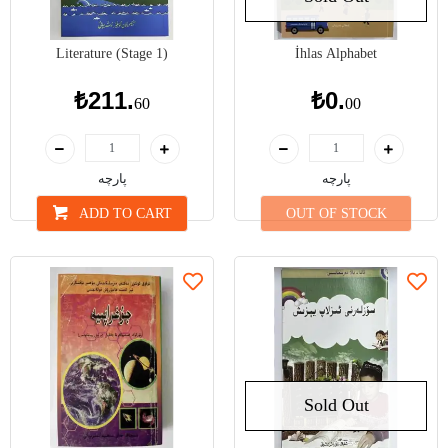
Literature (Stage 1)
İhlas Alphabet
₺211.
₺0.
60
00
پارچە
پارچە
ADD TO CART
OUT OF STOCK
Sold Out