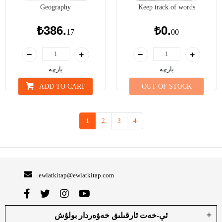
Geography
Keep track of words
₺386.
₺0.
17
00
پارچە
پارچە
ADD TO CART
OUT OF STOCK
1
2
3
4
ewlatkitap@ewlatkitap.com
ئې-خەت ئارقىلىق خەۋەردار بولۇش