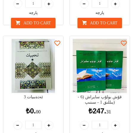
پارچە
پارچە
ADD TO CART
ADD TO CART
قۇش بولۇپ سايراش (6 -
ئەدەبىيات 3
يىللىق 1 - سىنىپ)
₺0.
₺247.
00
31