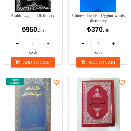
Arabic-Uyghur Dictionary
Chinese-Turkish-Uyghur words
dictionary
₺950.
₺370.
55
30
پارچە
پارچە
ADD TO CART
ADD TO CART
FREE
CARGO