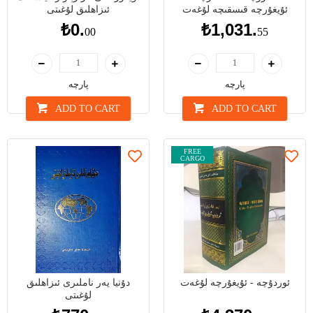
ئۇيغۇرچە قىسقىچە لۇغەت
ئىزاھلىق لۇغىتى
₺0.
₺1,031.
00
55
پارچە
پارچە
ADD TO CART
ADD TO CART
FREE
CARGO
ئوردۇچە - ئۇيغۇرچە لۇغەت
دۇنيا يەر ناملىرى ئىزاھلىق
لۇغىتى