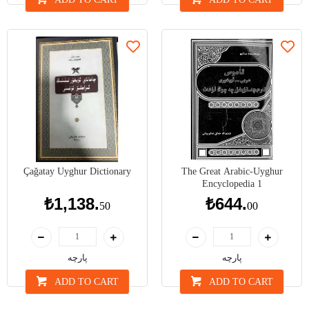
Çağatay Uyghur Dictionary
The Great Arabic-Uyghur
Encyclopedia 1
₺1,138.
₺644.
50
00
پارچە
پارچە
ADD TO CART
ADD TO CART