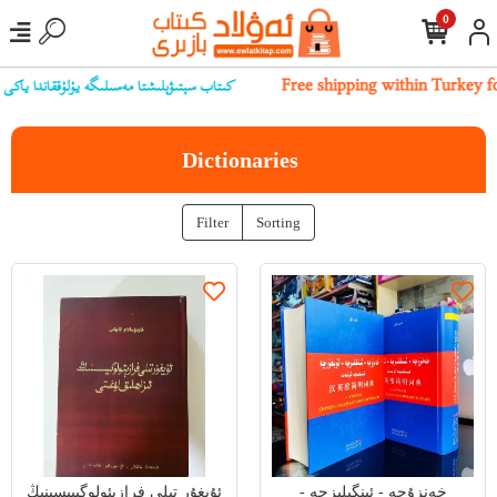
0
كىتاب سېتىۋېلىشتا مەسىلىگە يۇلۇققاندا ياكى تور بې
Free shipping within Turke
Dictionaries
Filter
Sorting
خەنزۇچە - ئىنگىلىزچە -
ئۇيغۇر تىلى فرازېئولوگىيىسىنىڭ