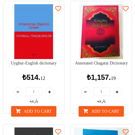
Uyghur-English dictionary
Annotated Chagatai Dictionary
₺514.
₺1,157.
12
19
پارچە
پارچە
ADD TO CART
ADD TO CART