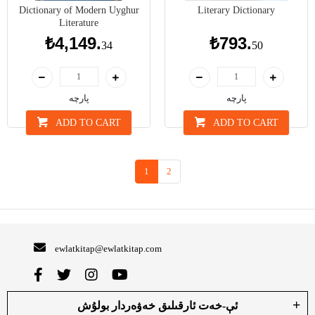
Dictionary of Modern Uyghur
Literary Dictionary
Literature
₺4,149.
₺793.
34
50
پارچە
پارچە
ADD TO CART
ADD TO CART
1
2
ewlatkitap@ewlatkitap.com
ئې-خەت ئارقىلىق خەۋەردار بولۇش