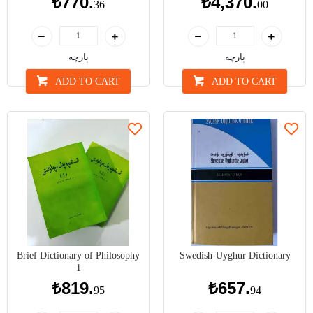
₺770.
₺4,370.
36
00
پارچە
پارچە
ADD TO CART
ADD TO CART
Brief Dictionary of Philosophy
Swedish-Uyghur Dictionary
1
₺819.
₺657.
95
94