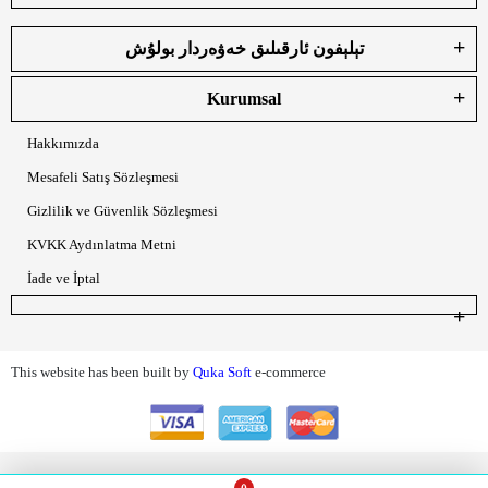
تېلېفون ئارقىلىق خەۋەردار بولۇش
Kurumsal
Hakkımızda
Mesafeli Satış Sözleşmesi
Gizlilik ve Güvenlik Sözleşmesi
KVKK Aydınlatma Metni
İade ve İptal
This website has been built by
Quka Soft
e-commerce