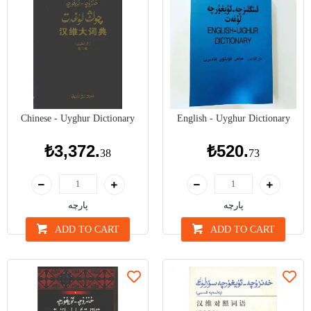
Chinese - Uyghur Dictionary
English - Uyghur Dictionary
₺3,372.
₺520.
38
73
پارچە
پارچە
ADD TO CART
ADD TO CART