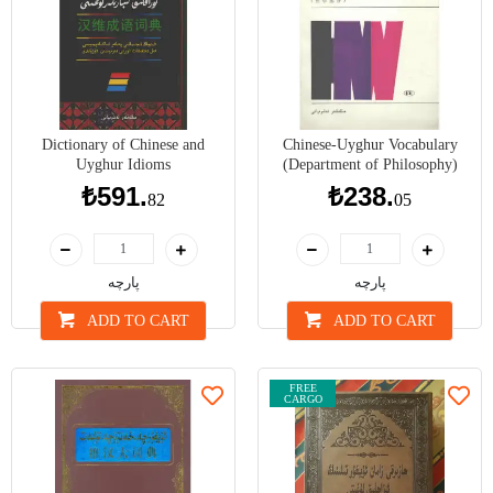
Dictionary of Chinese and
Chinese-Uyghur Vocabulary
Uyghur Idioms
(Department of Philosophy)
₺591.
₺238.
82
05
پارچە
پارچە
ADD TO CART
ADD TO CART
FREE
CARGO