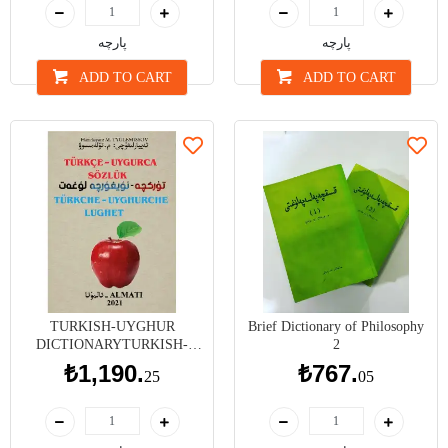
پارچە
پارچە
ADD TO CART
ADD TO CART
TURKISH-UYGHUR
Brief Dictionary of Philosophy
DICTIONARYTURKISH-
2
UYGHUR DICTIONARY -
₺1,190.
₺767.
25
05
TURKISH-UYGHUR
LUGHET