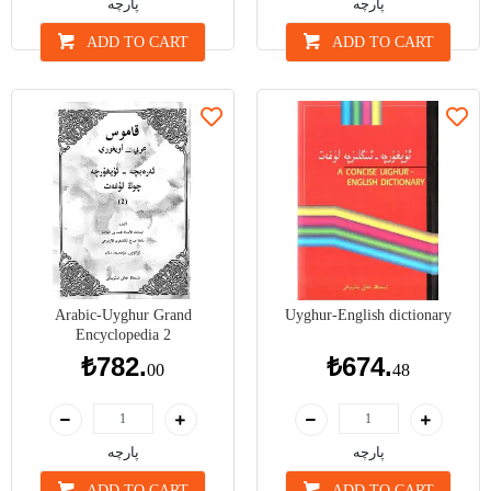
پارچە
پارچە
ADD TO CART
ADD TO CART
Arabic-Uyghur Grand
Uyghur-English dictionary
Encyclopedia 2
₺782.
₺674.
00
48
پارچە
پارچە
ADD TO CART
ADD TO CART