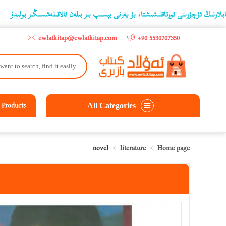
چۇرىنى ئورتاقلىشىشتا، بۇ يەرنى بېسىپ بىز بىلەن ئالاقىلەشسىڭىز بولىدۇ
liras
ewlatkitap@ewlatkitap.com
+90 5530707350
All Categories
Products
novel
literature
Home page