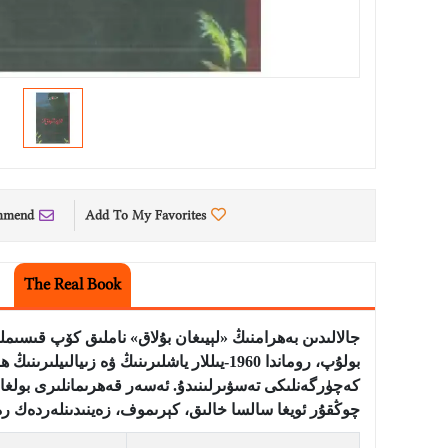
mmend
Add To My Favorites
The Real Book
بولۇپ، روماندا 1960-يىللار ياشلىرىنىڭ ۋە
كەچۈرگەنلىكى تەسۋىرلىنىدۇ. ئەسەر قەھرىمانلىرى بولغان
چوڭقۇر ئويغا سالسا خالىق، كېرىموف، زەينىدىنلەردەك ر