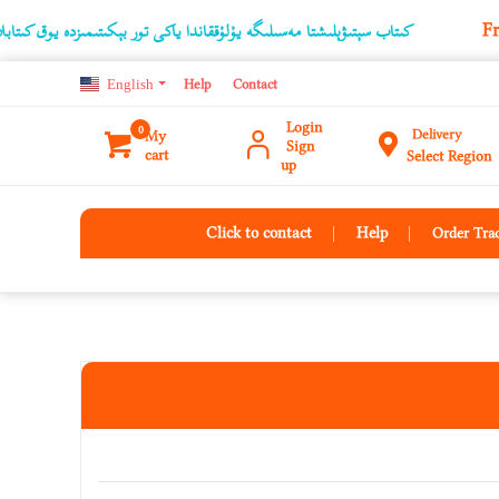
كىتاب سېتىۋېلىشتا مەسىلىگە يۇلۇققاندا ياكى تور بېكىتىمىزدە يوق كىتابلارنىڭ ئۇچۇ
English
Help
Contact
Login
0
Delivery
My
Sign
cart
Select Region
up
Click to contact
Help
Order Tra