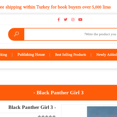
Free shipping within Turkey for book buyers over 5,000 
Publishing House
cking
Best Selling Products
Newly Added 
- Black Panther Girl 3
- Black Panther Girl 3