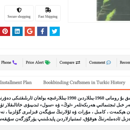
Secure shopping
Fast Shipping
 Phone
Price Alert
Compare
Comment
Reco
Installment Plan
Bookbinding Craftsmen in Turkic History
جالالىدىن بەھرامنىڭ «لېيىغان بۇلاق» ناملىق كۆپ قىسىملىق بۇ رومانى 0
 زىيالىيلىرىنىڭ ھەر خىل ئىجتىمائىي ھەرىكەتلەر «ئوڭ» ۋە «سول» ئىدىيىۋى خاتالىق
 ھېكمەت ، كامىل ، مۇرات ۋە ئۇلارنىڭ سۆيگەن قىزلىرى گۈلزىبا ، نە
ەزىل ئادەملەرنىڭ ھوقۇق، ئىمتىيازلاردىن پايدىلىنىپ يۈرگۈزگەن سۇيق