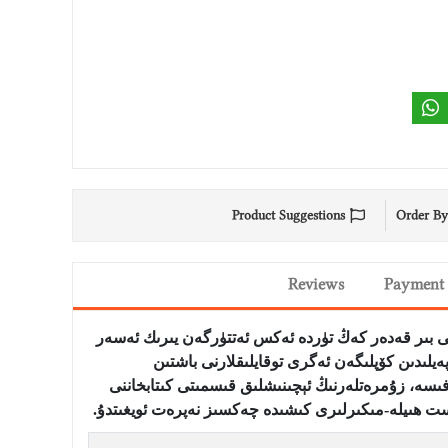
Product Suggestions
Order By
Reviews
Payment 
196-يىللاردىن 1990-يىللارغىچە بولغان ئارىلىقتىكى دەۋرنى بىر قەدەر كەڭ تۈردە ئەكس ئەتتۈرگەن يىرىك ئەسەر
لار تۈپەيلىدىن كۆپلىگەن ئەگرى توقايلىقلارنى باشتىن
فىسە، زۇمرەتلەرنىڭ ئېچىنىشلىق قىسمىتى كىتابخاننى
ەست ھىيلە-مىكىرلىرى كىشىدە چەكسىز نەپرەت ئويغىتدۇ
.