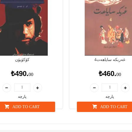
غەربكە ساياھەت4
كۆكۈيۈن
₺490.
₺460.
00
00
پارچە
پارچە
ADD TO CART
ADD TO CART