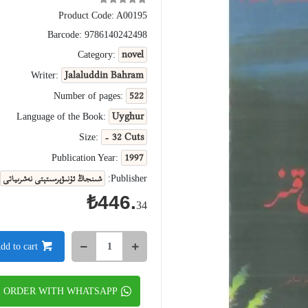
Product Code:
A00195
Barcode:
9786140242498
novel
Category:
Jalaluddin Bahram
Writer:
522
Number of pages:
Uyghur
Language of the Book:
- 32 Cuts
Size:
1997
Publication Year:
شىنجاڭ ئۇنىۋېرسىتېتى نەشرىياتى
Publisher:
₺446.
34
dd to cart
ORDER WITH WHATSAPP