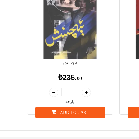
ئېچىنىش
₺235.
00
پارچە
ADD TO CART