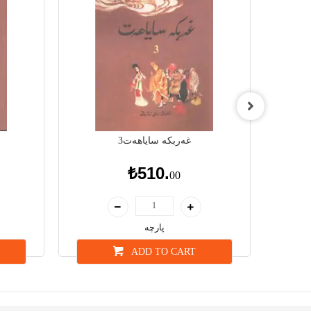
غەربكە ساياھەت3
₺510.
00
پارچە
ADD TO CART