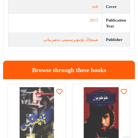
soft
Cover
2015
Publication
Year
شىنجاڭ ئۇنىۋېرسىتېتى نەشرىياتى
Publisher
Browse through these books