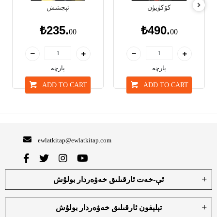
كۆكۈيۈن
ئېچىنىش
₺235.
₺490.
00
00
پارچە
پارچە
ADD TO CART
ADD TO CART
ewlatkitap@ewlatkitap.com
ئې-خەت ئارقىلىق خەۋەردار بولۇش
تېلېفون ئارقىلىق خەۋەردار بولۇش