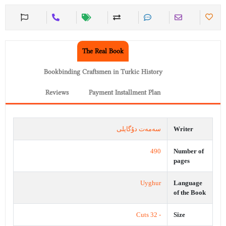
The Real Book
Bookbinding Craftsmen in Turkic History
Reviews
Payment Installment Plan
سەمەت دۇگايلى
Writer
490
Number of
pages
Uyghur
Language
of the Book
- 32 Cuts
Size