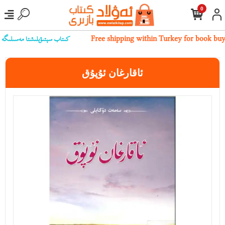
0
كىتاب سېتىۋېلىشتا مەسىلىگە يۇلۇ
Free shipping within Turkey for book bu
ئاقارغان ئۇپۇق