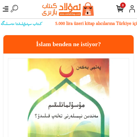
0
كىتاب سېتىۋېلىشتا مەسىلىگە يۇلۇ
5.000 lira üzeri kitap alıcılarına Türkiye 
İslam benden ne istiyor?