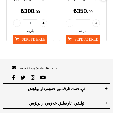
₺300.
₺350.
00
00
پارچە
پارچە
SEPETE EKLE
SEPETE EKLE
ewlatkitap@ewlatkitap.com
ئې-خەت ئارقىلىق خەۋەردار بولۇش
تېلېفون ئارقىلىق خەۋەردار بولۇش