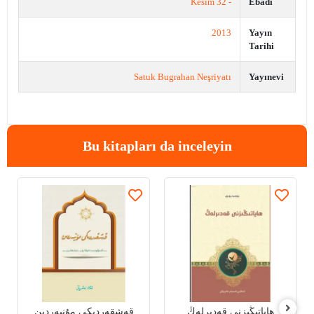
- 32 Kesim
Ebadı
2013
Yayın
Tarihi
Satuk Bugrahan Neşriyatı
Yayınevi
Bu kitapları da inceleyin
ھاياتىڭىزنى قەدىرلەڭ
قەشقەردىكى مۇنبەردىن