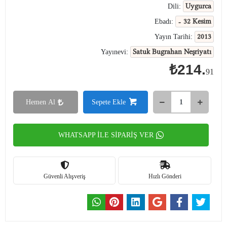
Uygurca
Dili:
- 32 Kesim
Ebadı:
2013
Yayın Tarihi:
Satuk Bugrahan Neşriyatı
Yayınevi:
₺214.
91
Hemen Al
Sepete Ekle
WHATSAPP İLE SİPARİŞ VER
Güvenli Alışveriş
Hızlı Gönderi