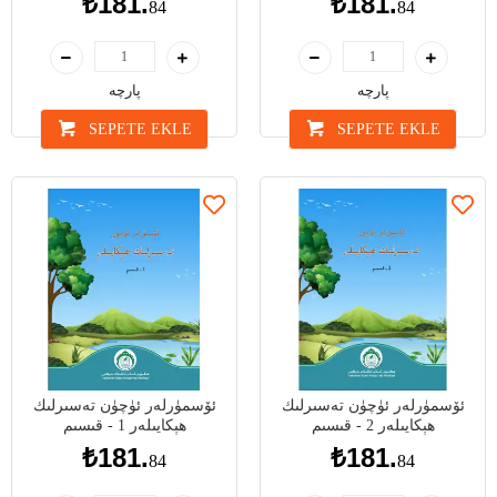
₺181.
₺181.
84
84
پارچە
پارچە
SEPETE EKLE
SEPETE EKLE
ئۆسمۈرلەر ئۈچۈن تەسىرلىك
ئۆسمۈرلەر ئۈچۈن تەسىرلىك
ھېكايىلەر 2 - قىسىم
ھېكايىلەر 1 - قىسىم
₺181.
₺181.
84
84