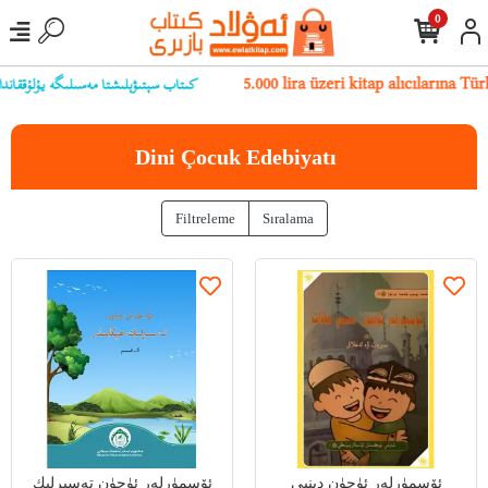
0
كىتاب سېتىۋېلىشتا مەسىلىگە يۇلۇققاندا ياك
5.000 lira üzeri kitap alıcılarına 
Dini Çocuk Edebiyatı
Filtreleme
Sıralama
ئۆسمۈرلەر ئۈچۈن دىنىي
ئۆسمۈرلەر ئۈچۈن تەسىرلىك