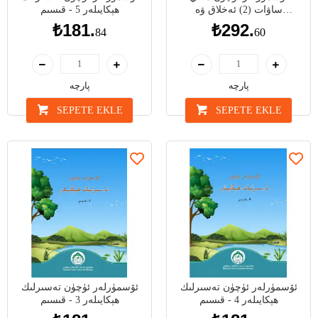
ساۋات (2) ئەخلاق ۋە
ھېكايىلەر 5 - قىسىم
پەيغەمبىرىمىزنىڭ ھاياتى
₺181.
₺292.
84
60
پارچە
پارچە
SEPETE EKLE
SEPETE EKLE
ئۆسمۈرلەر ئۈچۈن تەسىرلىك
ئۆسمۈرلەر ئۈچۈن تەسىرلىك
ھېكايىلەر 4 - قىسىم
ھېكايىلەر 3 - قىسىم