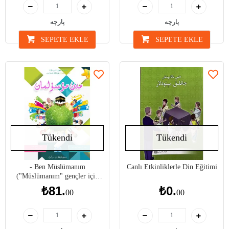
پارچە
پارچە
SEPETE EKLE
SEPETE EKLE
Tükendi
Tükendi
- Ben Müslümanım
Canlı Etkinliklerle Din Eğitimi
("Müslümanım" gençler için
dini okuryazarlık kitapları
₺81.
₺0.
00
00
serisi)