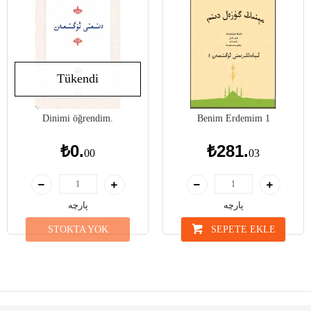
Tükendi
Dinimi öğrendim.
Benim Erdemim 1
₺0.
₺281.
00
03
پارچە
پارچە
STOKTA YOK
SEPETE EKLE