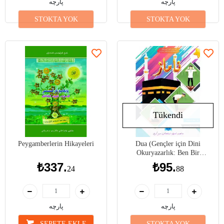
پارچە
پارچە
STOKTA YOK
STOKTA YOK
Tükendi
Peygamberlerin Hikayeleri
Dua (Gençler için Dini
Okuryazarlık: Ben Bir
Müslümanım Serisi)
₺337.
₺95.
24
88
پارچە
پارچە
SEPETE EKLE
STOKTA YOK