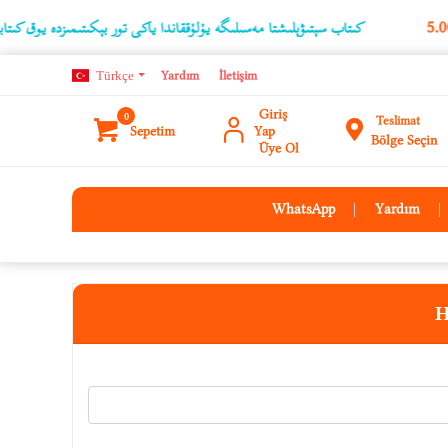
كىتاب سېتىۋېلىشتا مەسىلىگە يۇلۇققاندا ياكى تور بېكىتىمىزدە يوق كىتابلارن
Türkçe
Yardım
İletişim
Giriş
0
Teslimat
Sepetim
Yap
Bölge Seçin
Üye Ol
WhatsApp
Yardım
H