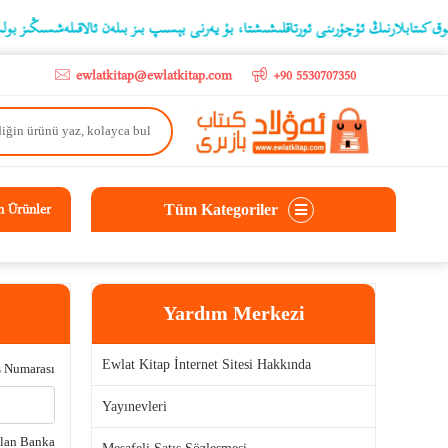
ىتابلارنىڭ ئۇچۇرىنى ئورتاقلىشىشتا، بۇ يەرنى بېسىپ بىز بىلەن ئالاقىلەشسىڭىز بولىدۇ
ewlatkitap@ewlatkitap.com
+90 5530707350
Tüm Kategoriler
n Ürünler
Yardım Merkezi
Ewlat Kitap İnternet Sitesi Hakkında
ş Numarası
Yayınevleri
lan Banka