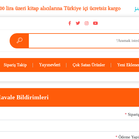
5.000 lira üzeri kitap alıcılarına Türkiye içi ücretsiz kargo
Yayınevleri
Sipariş Takip
Çok Satan Ürünler
Yeni Eklene
avale Bildirimleri
*
Sipari
*
Ödeme Yapi