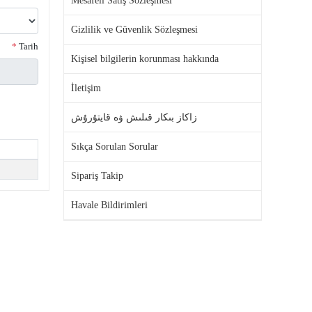
Mesafeli Satış Sözleşmesi
Gizlilik ve Güvenlik Sözleşmesi
*
Tarih
Kişisel bilgilerin korunması hakkında
İletişim
زاكاز بىكار قىلىش ۋە قايتۇرۇش
Sıkça Sorulan Sorular
Sipariş Takip
Havale Bildirimleri