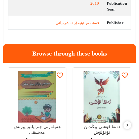
2010
Publication
Year
قەشقەر ئۇيغۇر نەشرىياتى
Publisher
Browse through these books
ئەنقا قۇشى-يېڭىدىن
ھەپلەرنى چىرايلىق يېزىش
تۇغۇلۇش
مەشىقى