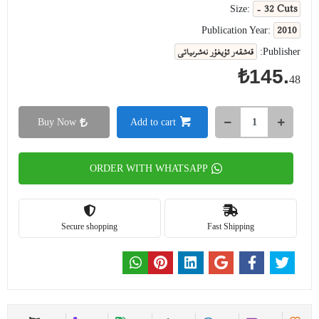
- 32 Cuts
Size:
2010
Publication Year:
قەشقەر ئۇيغۇر نەشرىياتى
Publisher:
₺145.
48
Buy Now
Add to cart
ORDER WITH WHATSAPP
Secure shopping
Fast Shipping