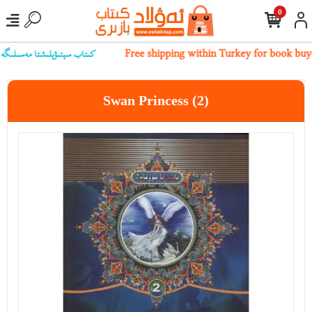
0
كىتاب سېتىۋېلىشتا مەسىلىگە يۇلۇ
Free shipping within Turkey for book buy
Swan Princess (2)