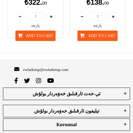
₺322.
₺138.
00
00
پارچە
پارچە
ADD TO CART
ADD TO CART
ewlatkitap@ewlatkitap.com
ئې-خەت ئارقىلىق خەۋەردار بولۇش
تېلېفون ئارقىلىق خەۋەردار بولۇش
Kurumsal