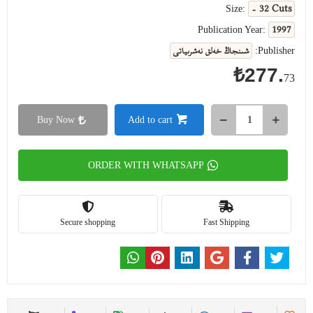
- 32 Cuts
Size:
1997
Publication Year:
شىنجاڭ خەلق نەشرىياتى
Publisher:
₺277.
73
Buy Now
Add to cart
ORDER WITH WHATSAPP
Secure shopping
Fast Shipping