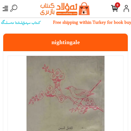
0
كىتاب سېتىۋېلىشتا مەسىلىگە يۇلۇ
Free shipping within Turkey for book bu
nightingale