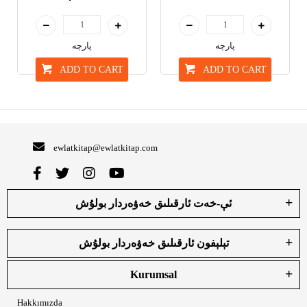
پارچە
پارچە
ADD TO CART
ADD TO CART
ewlatkitap@ewlatkitap.com
ئې-خەت ئارقىلىق خەۋەردار بولۇش
تېلېفون ئارقىلىق خەۋەردار بولۇش
Kurumsal
Hakkımızda