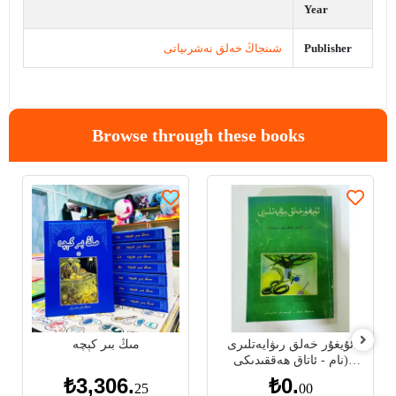
Year
شىنجاڭ خەلق نەشرىياتى
Publisher
Browse through these books
ئۇيغۇر خەلق رىۋايەتلىرى
مىڭ بىر كېچە
(نام - ئاتاق ھەققىدىكى
رىۋايەتلەر)
₺3,306.
₺0.
25
00