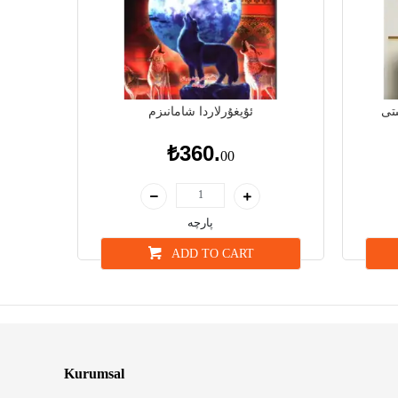
تى
ئۇيغۇرلاردا شامانىزم
₺360.
00
پارچە
ADD TO CART
Kurumsal