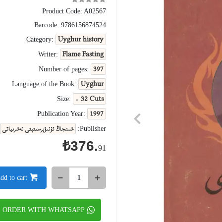
Product Code:
A02567
Barcode:
9786156874524
Uyghur history
Category:
Flame Fasting
Writer:
397
Number of pages:
Uyghur
Language of the Book:
- 32 Cuts
Size:
1997
Publication Year:
شىنجاڭ ئۇنىۋېرسىتېتى نەشرىياتى
Publisher:
₺376.
91
dd to cart
ORDER WITH WHATSAPP