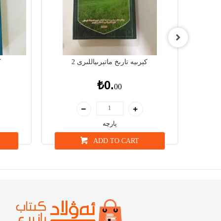
2
كېرىيە تارىخ ماتېرىياللىرى 2
ك
₺0.
00
پارچە
ADD TO CART