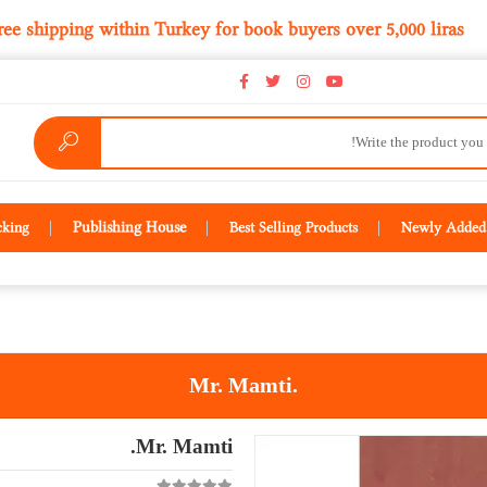
Free shipping within Turkey for book buyers over 5,000
Publishing House
cking
Best Selling Products
Newly Added 
Mr. Mamti.
Mr. Mamti.