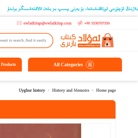
 liras
ۇرىنى ئورتاقلىشىشتا، بۇ يەرنى بېسىپ بىز بىلەن ئالاقىلەشسىڭىز بولىدۇ
ewlatkitap@ewlatkitap.com
+90 5530707350
All Categories
Products
Uyghur history
History and Memoirs
Home page