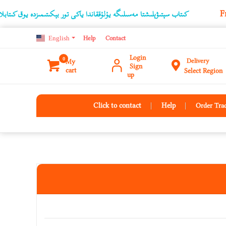
كىتاب سېتىۋېلىشتا مەسىلىگە يۇلۇققاندا ياكى تور بېكىتىمىزدە يوق كىتابلارنىڭ ئۇچۇرى
English
Help
Contact
Login
0
Delivery
My
Sign
cart
Select Region
up
Click to contact
Help
Order Tra