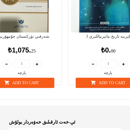
ېرىيە تارىخ ماتېرىياللىرى 3
شەرقىي تۈركىستان جۇمھۇرىيى
₺1,075.
₺0.
25
00
پارچە
پارچە
ADD TO CART
ADD TO CART
ئې-خەت ئارقىلىق خەۋەردار بولۇش