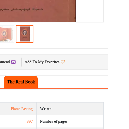
mmend
Add To My Favorites
The Real Book
Flame Fasting
Writer
397
Number of pages