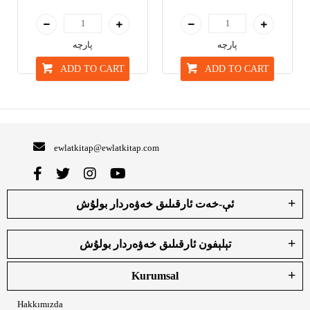
پارچە
پارچە
ADD TO CART
ADD TO CART
ewlatkitap@ewlatkitap.com
ئې-خەت ئارقىلىق خەۋەردار بولۇش
تېلېفون ئارقىلىق خەۋەردار بولۇش
Kurumsal
Hakkımızda