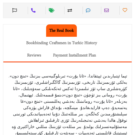
The Real Book
Bookbinding Craftsmen in Turkic History
Reviews
Payment Installment Plan
تېما ئېتىبارىدىن ئېيتقاندا، «ئانا يۇرت» تىرىلوگىيەسى بىزنىڭ «تىنچ دون».
بەلكى ئۆزىمىزنىڭ تارىخى، ئۆزىمىزنىڭ گاڭگىراشلىرى، ئۆزىمىزنىڭ
كۈرەشلىرى ساپ ئۆز تىلىمىزدا ئەكس ئەتكەنلىكى سەۋەبلىك، «ئانا
يۇرت» رومانى بىز ئۈچۈن «تىنچ دون»دىنمۇ قىممەتلىك. ئېھتىمال،
بەزىلەر «ئانا يۇرت» رومانىنىڭ بەدىئىي پەللىسىنى «تىنچ دون»غا
يەتمەيدۇ، دەپ قارايدىغاندۇ. مېنىڭچە، بۇنداق قاراش يۈزەكى
سېلىشتۇرمىدىن كەلگەن. بىر مىللەتنىڭ دۇنيا ئەدەبىياتىدىكى ئورنىنى
نوقۇل ھالدا بەدىئىي نەتىجىلەرنىڭ ئۆزى ئارقىلىق ئىزاھلاش
مەسئۇلىيەتسىزلىك بولىدۇ. بىر مىللەت ئۆزىنىڭ مىللىي خاراكتېرى ۋە
ئېستېتىك قاتلىمىنى ئەدەبىيات - سەنئەت ئارقىلىق كۆرسىتەلىسىمۇ،