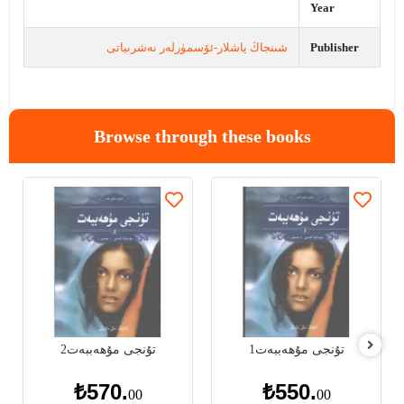
Year
Publisher
شىنجاڭ ياشلار-ئۆسمۈرلەر نەشرىياتى
Browse through these books
تۇنجى مۇھەببەت1
تۇنجى مۇھەببەت2
₺570.
₺550.
00
00