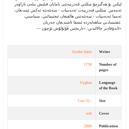
لېكىن بۇ ھەگىزمۇ مىللىي قەدرىيەتنى نامايان قىلىش بىلەن باراۋەر
ئەمەس. مىللىي قەدرىيەت ئەدەبىيات - سەنئەتتە ئەكس ئېتىدىغان،
ئەمما ئەدەبىيات - سەنئەتتىن ھالقىغان ئىجتىمائىي، سىياسىي،
ئىقتىسادىي ساھەلەردە ئىشقا ئاشىدىغان جەريان.
‎— ئابدۇقادىر جالالىدىن: «تارىختىن قۇتۇلۇش ئۈچۈن»
Zordin Sabir
Writer
1758
Number of
pages
Uyghur
Language
of the Book
- 32 Cuts
Size
soft
Cover
2000
Publication