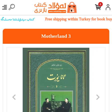
0
Free shipping within Turkey for book bu
كىتاب سېتىۋېلىشتا مەسىلىگە يۇلۇ
Motherland 3