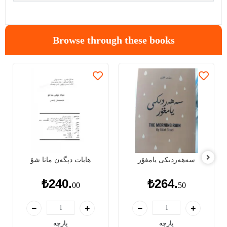
Browse through these books
سەھەردىكى يامغۇر
ھايات دېگەن مانا شۇ
₺240.
₺264.
00
50
پارچە
پارچە