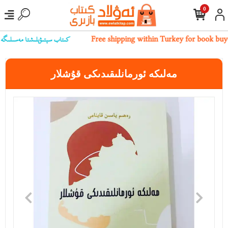
0
كىتاب سېتىۋېلىشتا مەسىلىگە يۇل
Free shipping within Turkey for book buy
مەلىكە ئورمانلىقىدىكى قۇشلار