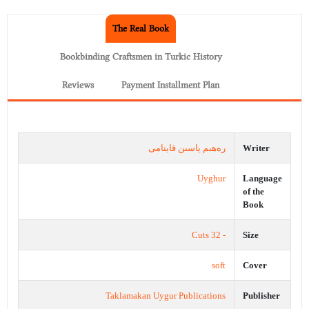
The Real Book
Bookbinding Craftsmen in Turkic History
Reviews
Payment Installment Plan
رەھىم ياسىن قاينامى
Writer
Uyghur
Language
of the
Book
- 32 Cuts
Size
soft
Cover
Taklamakan Uygur Publications
Publisher