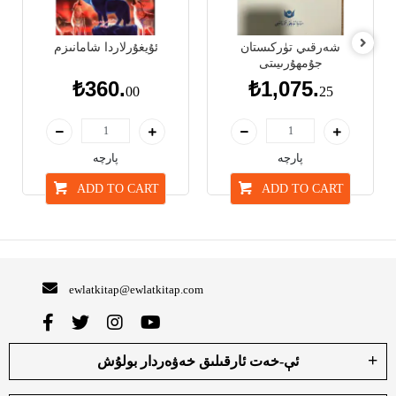
شەرقىي تۈركىستان
ئۇيغۇرلاردا شامانىزم
جۇمھۇرىيىتى
₺360.
₺1,075.
00
25
پارچە
پارچە
ADD TO CART
ADD TO CART
ewlatkitap@ewlatkitap.com
ئې-خەت ئارقىلىق خەۋەردار بولۇش