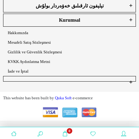
تېلېفون ئارقىلىق خەۋەردار بولۇش
Kurumsal
Hakkımızda
Mesafeli Satış Sözleşmesi
Gizlilik ve Güvenlik Sözleşmesi
KVKK Aydınlatma Metni
İade ve İptal
This website has been built by
Quka Soft
e-commerce
0