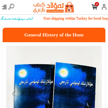
0
كىتاب سېتىۋېلىشتا مەسىلىگە يۇلۇ
Free shipping within Turkey for book bu
General History of the Huns