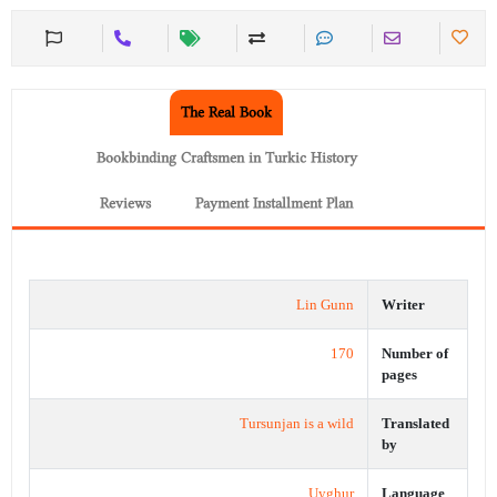
The Real Book
Bookbinding Craftsmen in Turkic History
Reviews
Payment Installment Plan
Lin Gunn
Writer
170
Number of
pages
Tursunjan is a wild
Translated
by
Uyghur
Language