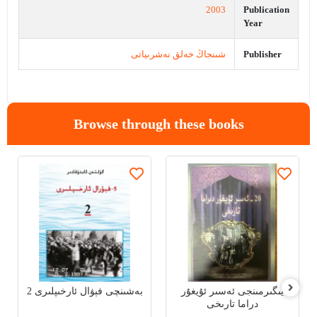
2003
Publication
Year
شىنجاڭ خەلق نەشرىياتى
Publisher
Browse through these books
يىگىرمىنجى ئەسىر ئۇيغۇر
بەشىنچى فېۋال ئارخىپلىرى 2
دراما تارىخى