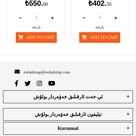
₺550.
₺402.
00
50
پارچە
پارچە
ADD TO CART
ADD TO CART
ewlatkitap@ewlatkitap.com
ئې-خەت ئارقىلىق خەۋەردار بولۇش
تېلېفون ئارقىلىق خەۋەردار بولۇش
Kurumsal