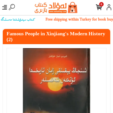
0
كىتاب سېتىۋېلىشتا مەسىلىگە يۇلۇ
Free shipping within Turkey for book bu
Famous People in Xinjiang's Modern History
(2)