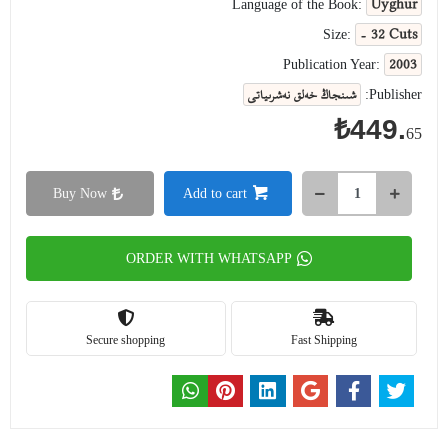
Uyghur
Language of the Book:
- 32 Cuts
Size:
2003
Publication Year:
شىنجاڭ خەلق نەشرىياتى
Publisher:
₺449.
65
Buy Now
Add to cart
ORDER WITH WHATSAPP
Secure shopping
Fast Shipping