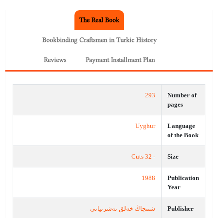
The Real Book
Bookbinding Craftsmen in Turkic History
Reviews
Payment Installment Plan
293
Number of
pages
Uyghur
Language
of the Book
- 32 Cuts
Size
1988
Publication
Year
شىنجاڭ خەلق نەشرىياتى
Publisher