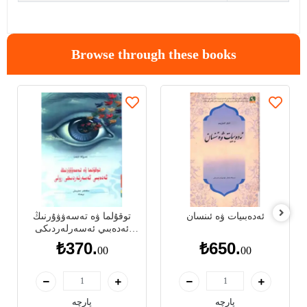
Browse through these books
ئەدەبىيات ۋە ئىنسان
توقۇلما ۋە تەسەۋۋۇرنىڭ
ئەدەبىي ئەسەرلەردىكى
رولى
₺370.
₺650.
00
00
پارچە
پارچە