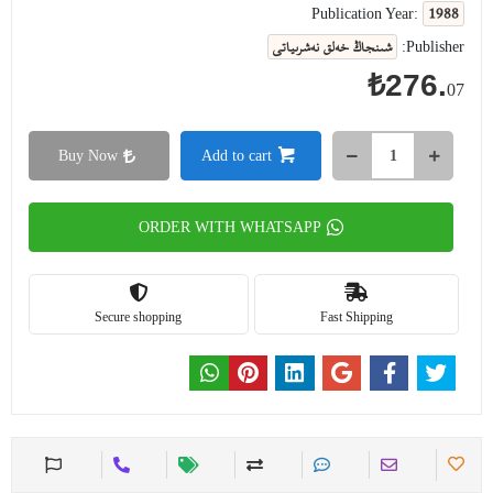
1988
Publication Year:
شىنجاڭ خەلق نەشرىياتى
Publisher:
₺276.
07
Buy Now
Add to cart
ORDER WITH WHATSAPP
Secure shopping
Fast Shipping