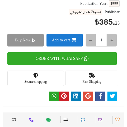
1999
Publication Year:
شىنجاڭ خەلق نەشرىياتى
Publisher:
₺385.
25
Buy Now
Add to cart
ORDER WITH WHATSAPP
Secure shopping
Fast Shipping