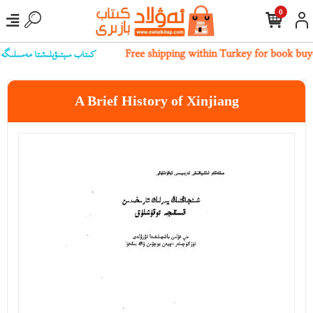
0
كىتاب سېتىۋېلىشتا مەسىلىگە يۇل
Free shipping within Turkey for book buy
A Brief History of Xinjiang