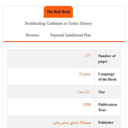
The Real Book
Bookbinding Craftsmen in Turkic History
Reviews
Payment Installment Plan
377
Number of
pages
Uyghur
Language
of the Book
- 32 Cuts
Size
1999
Publication
Year
شىنجاڭ خەلق نەشرىياتى
Publisher