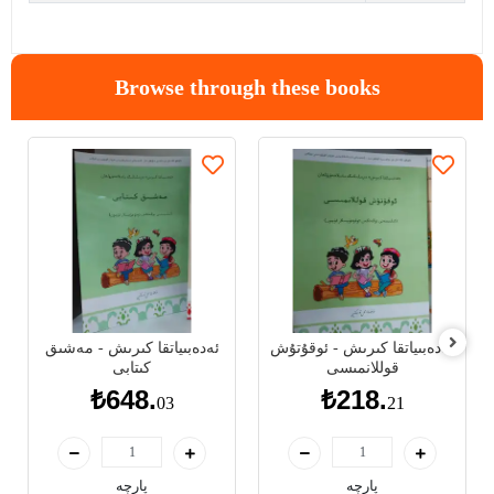
Browse through these books
ئەدەبىياتقا كىرىش - ئوقۇتۇش
ئەدەبىياتقا كىرىش - مەشىق
قوللانمىسى
كىتابى
₺648.
₺218.
03
21
پارچە
پارچە