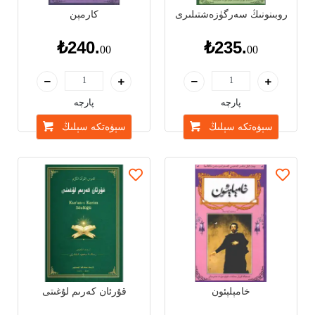
روبىنونىڭ سەرگۈزەشتىلىرى
كارمېن
₺240.
₺235.
00
00
پارچە
پارچە
سېۋەتكە سېلىڭ
سېۋەتكە سېلىڭ