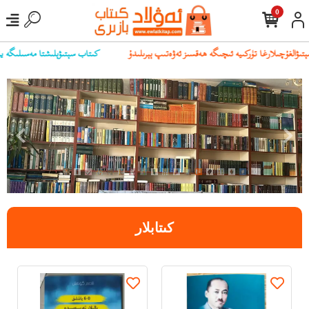
0
كىتاب سېتىۋېلىشتا مەسىلىگە يۇلۇققا
كىتابلار