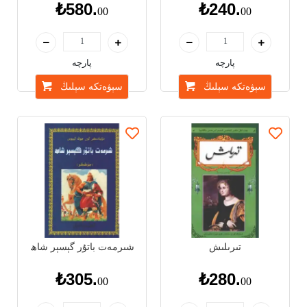
خامېلېئون
قۇرئان كەرىم لۇغىتى
₺580.
₺240.
00
00
پارچە
پارچە
سېۋەتكە سېلىڭ
سېۋەتكە سېلىڭ
تىرىلىش
شىرمەت باتۇر گېسېر شاھ