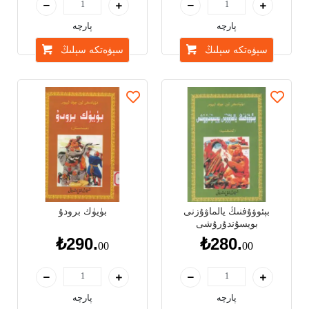
₺305.
₺280.
00
00
پارچە
پارچە
سېۋەتكە سېلىڭ
سېۋەتكە سېلىڭ
بېئوۋۇفنىڭ يالماۋۇزنى
بۈيۈك برودۇ
بويسۇندۇرۇشى
₺290.
₺280.
00
00