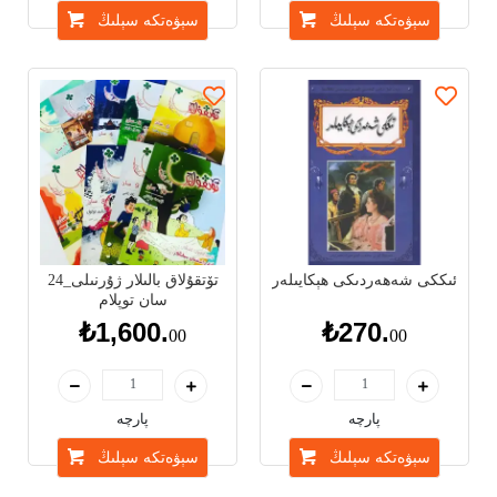
پارچە
پارچە
سېۋەتكە سېلىڭ
سېۋەتكە سېلىڭ
ئىككى شەھەردىكى ھېكايىلەر
تۆتقۇلاق بالىلار ژۇرنىلى_24
سان توپلام
₺1,600.
₺270.
00
00