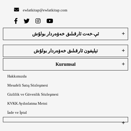
ewlatkitap@ewlatkitap.com
ئې-خەت ئارقىلىق خەۋەردار بولۇش
تېلېفون ئارقىلىق خەۋەردار بولۇش
Kurumsal
Hakkımızda
Mesafeli Satış Sözleşmesi
Gizlilik ve Güvenlik Sözleşmesi
KVKK Aydınlatma Metni