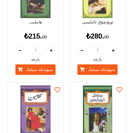
ئويۇنچۇق ئائىلىسى
ھاملېت
₺215.
₺280.
00
00
پارچە
پارچە
سېۋەتكە سېلىڭ
سېۋەتكە سېلىڭ