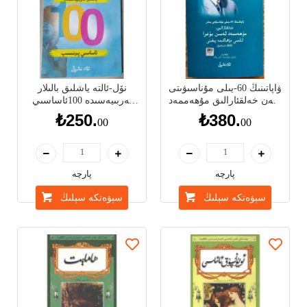
ۋاپاتىنىڭ 60-يىلى مۇناسىۋىتى
نۆل-ئالتە ياشلىق بالىلار
بىلەن خەلقئارالىق مۇھەممەد
تەربىيەسىدە 100ئاساسىي
ئەمىن بۇغرا ئىلمىي مۇھاكىمە
پىرىنسىپ
₺250.
₺380.
00
00
يىغىنى_ماقالىلەر توپلىمى
پارچە
پارچە
سېۋەتكە سېلىڭ
سېۋەتكە سېلىڭ