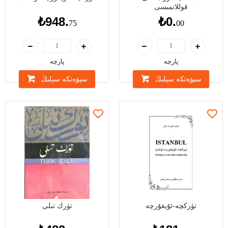
قوللانمىسى
₺948.
₺0.
75
00
پارچە
پارچە
سېۋەتكە سېلىڭ
سېۋەتكە سېلىڭ
تۈركچە-ئۇيغۇرچە
تۈرك تىلى