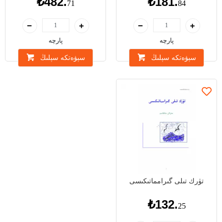
₺482.
₺181.
71
84
پارچە
پارچە
سېۋەتكە سېلىڭ
سېۋەتكە سېلىڭ
تۈرك تىلى گىرامماتىكىسى
₺132.
25