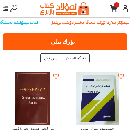
0
كىتاب سېتىۋېلىشتا مەسىلىگە يۇل
تۈرك تىلى
تۈرگە ئايرىش
سۈزۈش
قىسقىچە تۈرك تىلى
تۈركچە- ئۇيغۇرچە لۇغەت