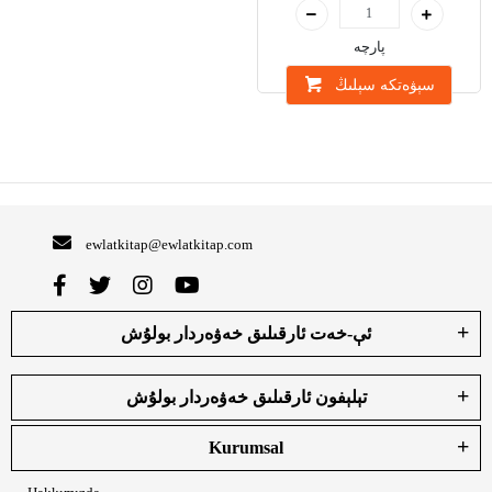
پارچە
سېۋەتكە سېلىڭ
ewlatkitap@ewlatkitap.com
ئې-خەت ئارقىلىق خەۋەردار بولۇش
تېلېفون ئارقىلىق خەۋەردار بولۇش
Kurumsal