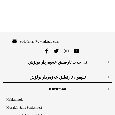
ewlatkitap@ewlatkitap.com
ئې-خەت ئارقىلىق خەۋەردار بولۇش
تېلېفون ئارقىلىق خەۋەردار بولۇش
Kurumsal
Hakkımızda
Mesafeli Satış Sözleşmesi