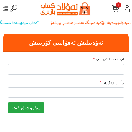
0
كىتاب سېتىۋېلىشتا مەسىلىگە ي
ئەۋەتىلىش ئەھۋالىنى كۆزىتىش
ئې-خەت ئادرېسى
*
زاكاز نومۇرى:
*
سۈرۈشتۈرۈش