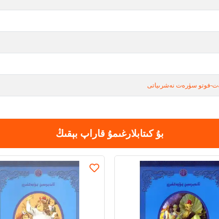
ت-فوتو سۈرەت نەشرىياتى
بۇ كىتابلارغىمۇ قاراپ بېقىڭ