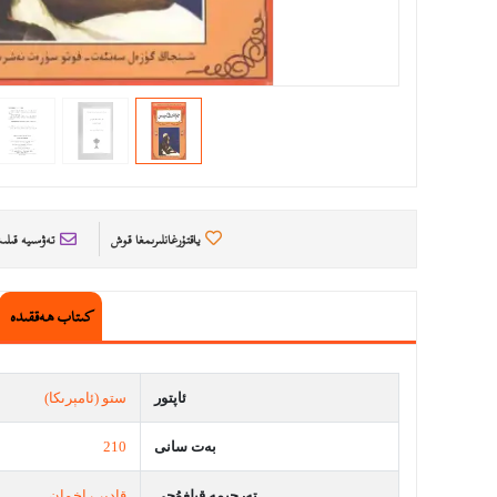
ياقتۇرغانلىرىمغا قوش
تەۋسىيە قىل
كىتاب ھەققىدە
ئاپتور
ستو (ئامېرىكا)
بەت سانى
210
تەرجىمە قىلغۇچى
قادىر راخمان