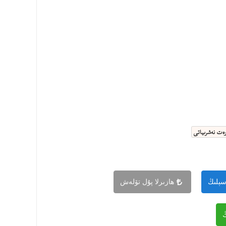
ەت نەشرىياتى
سېلىڭ
ھازىرلا پۇل تۆلەش