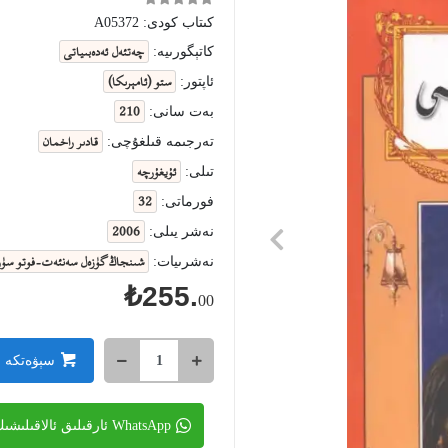
كىتاب كودى:
A05372
چەتئەل ئەدەبىياتى
كاتېگورىيە:
ستو (ئامېرىكا)
ئاپتور:
210
بەت سانى:
قادىر راخمان
تەرجىمە قىلغۇچى:
ئۇيغۇرچە
تىلى:
32
فورماتى:
2006
نەشر يىلى:
شىنجاڭ گۈزەل سەنئەت-فوتو سۈر
نەشرىيات:
₺255.
00
سېۋەتكە 
WhatsApp ئارقىلىق ئالاقىلىشىڭ