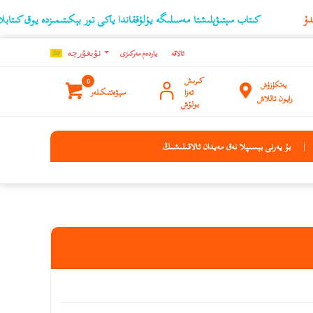
كىتاب سېتىۋېلىشتا مەسىلىگە يۇلۇققاندا ياكى تور بېكىتىمىزدە يوق كىتابلارنىڭ ئۇچۇر
ئالاقە
ياردەم مەركىزى
ئۇيغۇرچه
كىرىش
0
يەتكۈزۈش
ئەزا
سېۋەتتىكىلەر
رايون تاللاش
بولۇش
بۇ يەرنى بېسىپلا نەق مەيدان ئالاقىلىشىڭ