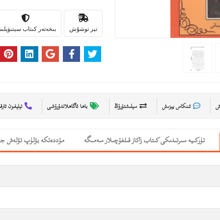
تېز توشۇش
بىخەتەر كىتاب سېتىۋېل
ىش
ئىنكاس يېزىش
سېلىشتۇرۇڭ
باھا ئاگاھلاندۇرۇشى
تېلېفون ئارق
تۈركىيە سىرتىدىكى كىتاب زاكاز قىلغۇچىلار سەمىگە
مۇددەتكە بۆلۈپ تۆلەش جە