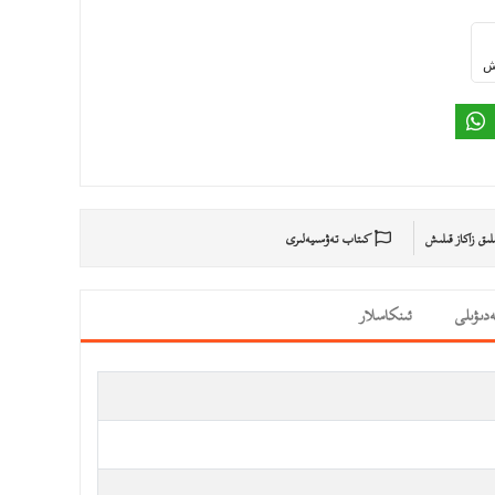
ىش
ىلىق زاكاز قىلىش
كىتاب تەۋسىيەلىرى
دىۋىلى
ئىنكاسلار