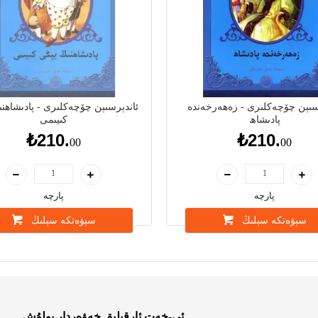
سىېن چۆچەكلىرى - زەھەرخەندە
ئاندېرسىېن چۆچەكلىرى - پادىشاھن
پادىشاھ
كىيىمى
₺210.
₺210.
00
00
پارچە
پارچە
سېۋەتكە سېلىڭ
سېۋەتكە سېلىڭ
ئې-خەت ئارقىلىق خەۋەردار بولۇش