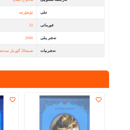
تىلى
ئۇيغۇرچە
فورماتى
32
نەشر يىلى
2006
نەشرىيات
شىنجاڭ گۈزەل سەنئە