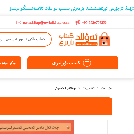
ىنى ئورتاقلىشىشتا، بۇ يەرنى بېسىپ بىز بىلەن ئالاقىلەشسىڭىز بولىدۇ
‫5000 لىرادىن يۇقىرى كىتاب سېتىۋالغۇچىلارغا تۈركىيە ئىچىگە ھەقسىز ئەۋەتىپ ېېرىلىدۇ
ewlatkitap@ewlatkitap.com
+90 5530707350
كىتاب تۈرلىرى
يېڭى قوشۇلغا
باش بەت
ئەدەبىيات
چەتئەل ئەدەبىياتى