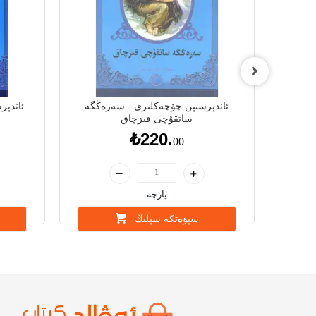
شنىڭ
ئاندېرسىېن چۆچەكلىرى - سەرەڭگە
ئاندېر
ساتقۇچى قىزچاق
₺220.
00
پارچە
سېۋەتكە سېلىڭ