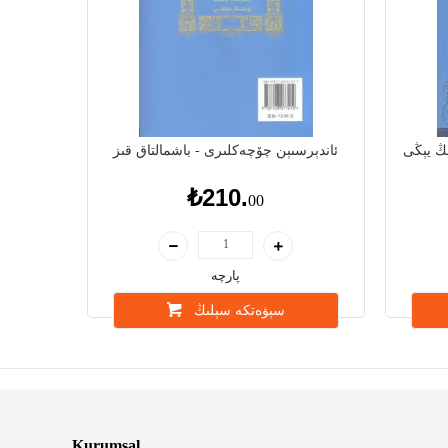
ىڭ يېڭى
ئاندېرسىېن چۆچەكلىرى - باشمالتاق قىز
₺210.
00
پارچە
سېۋەتكە سېلىڭ
Kurumsal