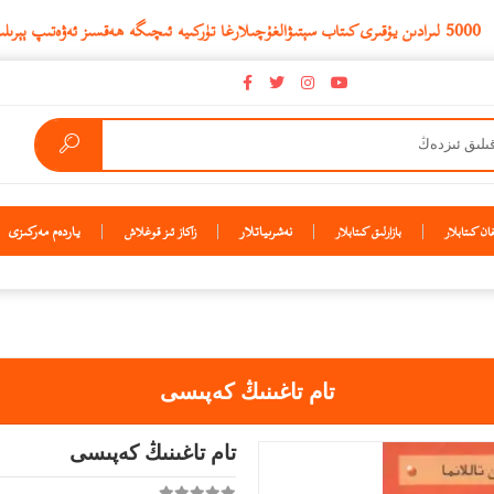
نەشرىياتلار
ياردەم مەركىزى
ن كىتابلار
بازارلىق كىتابلار
زاكاز ئىز قوغلاش
تام تاغىنىڭ كەپىسى
تام تاغىنىڭ كەپىسى