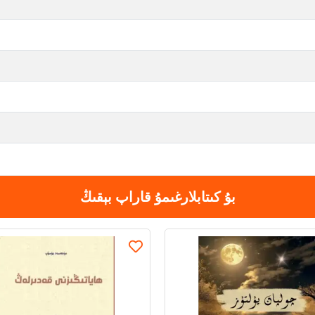
بۇ كىتابلارغىمۇ قاراپ بېقىڭ