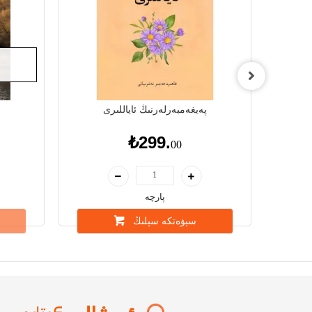
ىنى
پەيغەمبەرلەرنىڭ ئاياللىرى
₺299.
00
پارچە
سېۋەتكە سېلىڭ