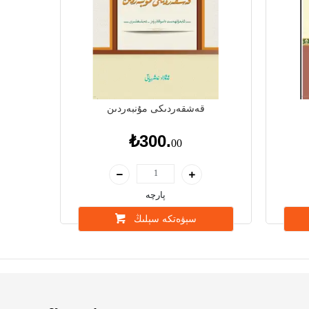
قەشقەردىكى مۇنبەردىن
₺300.
00
پارچە
سېۋەتكە سېلىڭ