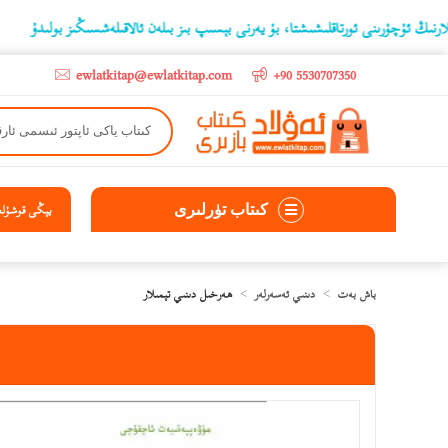
ۇرىنى ئورتاقلىشىشتا، بۇ يەرنى بېسىپ بىز بىلەن ئالاقىلەشسىڭىز بولىدۇ
‫5000 لىرادىن يۇقىرى كىتاب سېتىۋالغۇچىلارغا تۈركىيە ئىچىگە ھەقسىز ئەۋەتىپ ېېرىلىدۇ
ewlatkitap@ewlatkitap.com
+90 5530707350
كىتاب تۈرلىرى
يېڭى قوشۇلغا
باش بەت
دىنىي ئەسەرلەر
ھەرخىل دىنىي تېمىلار