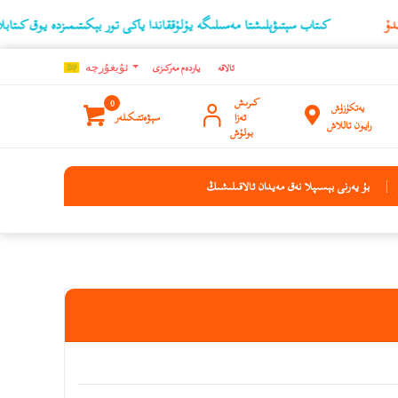
كىتاب سېتىۋېلىشتا مەسىلىگە يۇلۇققاندا ياكى تور بېكىتىمىزدە يوق كىتابلارنىڭ ئۇچ
ئالاقە
ياردەم مەركىزى
ئۇيغۇرچه
كىرىش
0
يەتكۈزۈش
ئەزا
سېۋەتتىكىلەر
رايون تاللاش
بولۇش
بۇ يەرنى بېسىپلا نەق مەيدان ئالاقىلىشىڭ