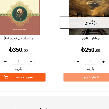
تۈگىدى
چولپان يۇلتۇز
ھاياتىڭىزنى قەدىرلەڭ
₺350.
₺250.
00
00
پارچە
پارچە
ئامباردا يوق
سېۋەتكە سېلىڭ