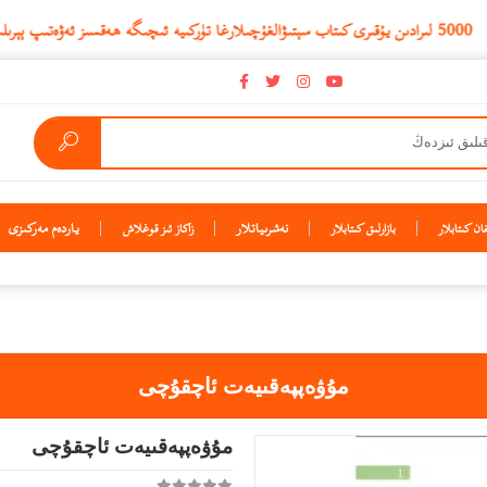
نەشرىياتلار
ياردەم مەركىزى
ن كىتابلار
بازارلىق كىتابلار
زاكاز ئىز قوغلاش
مۇۋەپپەقىيەت ئاچقۇچى
مۇۋەپپەقىيەت ئاچقۇچى