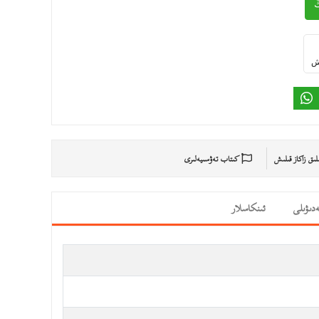
ىش
ىلىق زاكاز قىلىش
كىتاب تەۋسىيەلىرى
دىۋىلى
ئىنكاسلار