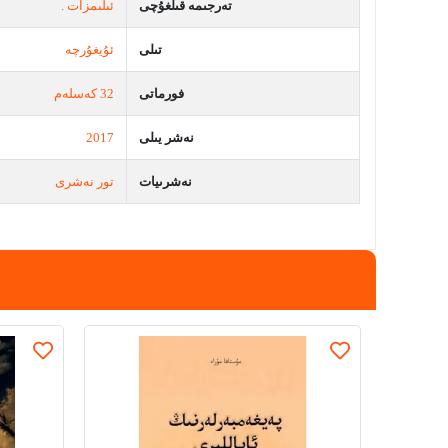
تەرجىمە قىلغۇچى
ئىلىمزات .
تىلى
ئۇيغۇرچە
فورماتى
32 كەسلەم
نەشر يىلى
2017
نەشرىيات
تور نەشرى