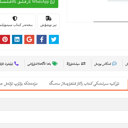
WhatsApp ئارقىلىق ئالاقىلىشىڭ
تېز توشۇش
بىخەتەر كىتاب سېتىۋېل
ىش
ئىنكاس يېزىش
سېلىشتۇرۇڭ
باھا ئاگاھلاندۇرۇشى
تېلېفون ئارق
تۈركىيە سىرتىدىكى كىتاب زاكاز قىلغۇچىلار سەمىگە
مۇددەتكە بۆلۈپ تۆلەش جە