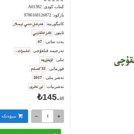
كىتاب كودى:
A01382
باركود:
9786168126872
ھەرخىل دىنىي تېمىلار
كاتېگورىيە:
ئائىز ئەلقارنىي
ئاپتور:
67
بەت سانى:
ئىلىمزات .
تەرجىمە قىلغۇچى:
ئۇيغۇرچە
تىلى:
32 كەسلەم
فورماتى:
2017
نەشر يىلى:
تور نەشرى
نەشرىيات:
₺145.
48
سېۋەتكە 