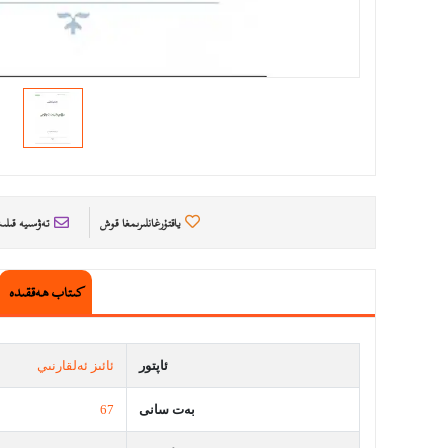
ياقتۇرغانلىرىمغا قوش
تەۋسىيە قىل
كىتاب ھەققىدە
ئاپتور
ئائىز ئەلقارنىي
بەت سانى
67