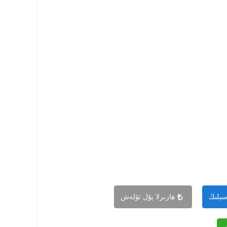
سېلىڭ
ھازىرلا پۇل تۆلەش