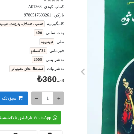
كىتاب كودى:
A01368
باركود:
9786517693261
ئەدەپ ـ ئەخلاق، پەرزەنت تەربىي
كاتېگورىيە:
406
بەت سانى:
ئۇيغۇرچە
تىلى:
32 كەسلەم
فورماتى:
2003
نەشر يىلى:
شىنجاڭ خەلق نەشرىياتى
نەشرىيات:
₺360.
38
سېۋەتكە 
WhatsApp ئارقىلىق ئالاقىلىشىڭ