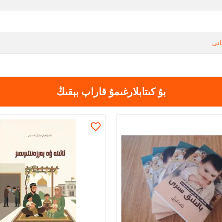
اتى
بۇ كىتابلارغىمۇ قاراپ بېقىڭ