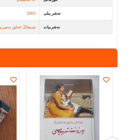
نەشر يىلى
2003
نەشرىيات
شىنجاڭ خەلق نەشرىي