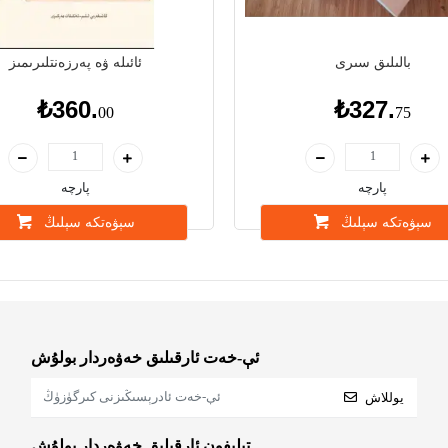
بالىلىق سىرى
ئائىلە ۋە پەرزەنتلىرىمىز
₺360.
₺327.
00
75
پارچە
پارچە
سېۋەتكە سېلىڭ
سېۋەتكە سېلىڭ
ئې-خەت ئارقىلىق خەۋەردار بولۇش
يوللاش
تېلېفون ئارقىلىق خەۋەردار بولۇش