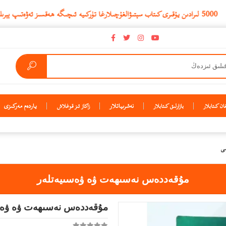
نەشرىياتلار
ياردەم مەركىزى
ن كىتابلار
بازارلىق كىتابلار
زاكاز ئىز قوغلاش
سى
مۇقەددەس نەسىھەت ۋە ۋەسىيەتلەر
مۇقەددەس نەسىھەت ۋە ۋەس