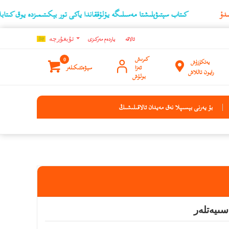
كىتاب سېتىۋېلىشتا مەسىلىگە يۇلۇققاندا ياكى تور بېكىتىمىزدە يوق كىتابلارنىڭ ئۇچۇ
ئالاقە
ياردەم مەركىزى
ئۇيغۇرچه
كىرىش
0
يەتكۈزۈش
ئەزا
سېۋەتتىكىلەر
رايون تاللاش
بولۇش
بۇ يەرنى بېسىپلا نەق مەيدان ئالاقىلىشىڭ
ىيەتلەر