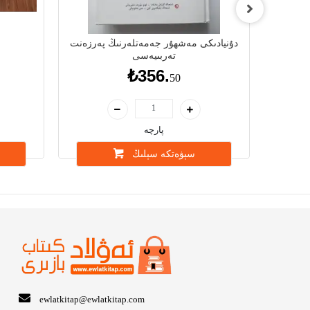
 بويى
دۇنيادىكى مەشھۇر جەمەتلەرنىڭ پەرزەنت
تەربىيەسى
₺356.
50
پارچە
سېۋەتكە سېلىڭ
ewlatkitap@ewlatkitap.com