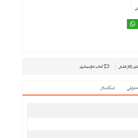
ىش
ىلىق زاكاز قىلىش
كىتاب تەۋسىيەلىرى
دىۋىلى
ئىنكاسلار