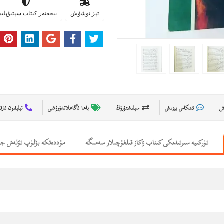
تېز توشۇش
بىخەتەر كىتاب سېتىۋېل
ىش
ئىنكاس يېزىش
سېلىشتۇرۇڭ
باھا ئاگاھلاندۇرۇشى
تېلېفون ئارق
تۈركىيە سىرتىدىكى كىتاب زاكاز قىلغۇچىلار سەمىگە
مۇددەتكە بۆلۈپ تۆلەش جە