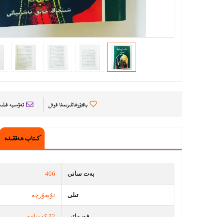
ياقتۇرغانلىرىمغا قوش
تەۋسىيە قىل
كىتاب ھەققىدە
بەت سانى
406
تىلى
ئۇيغۇرچە
فورماتى
32 كەسلەم