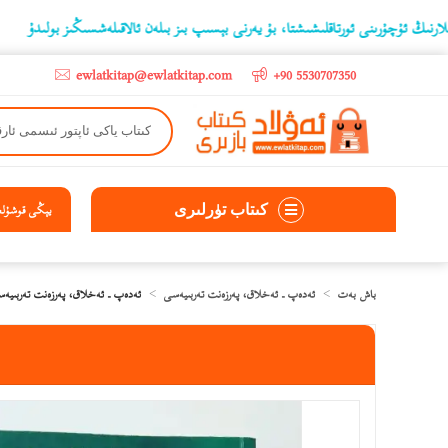
رىنى ئورتاقلىشىشتا، بۇ يەرنى بېسىپ بىز بىلەن ئالاقىلەشسىڭىز بولىدۇ
‫5000 لىرادىن يۇقىرى كىتاب سېتىۋالغۇچىلارغا تۈركىيە ئىچىگە ھەقسىز ئەۋەتىپ ېېرىلىدۇ
ewlatkitap@ewlatkitap.com
+90 5530707350
كىتاب تۈرلىرى
يېڭى قوشۇلغا
باش بەت
ئەدەپ ـ ئەخلاق، پەرزەنت تەربىيەسى
ئەدەپ ـ ئەخلاق، پەرزەنت تەربىيە