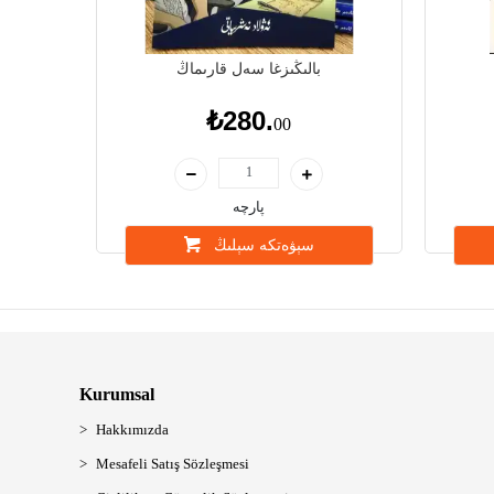
بالىڭىزغا سەل قارىماڭ
₺280.
00
پارچە
سېۋەتكە سېلىڭ
Kurumsal
Hakkımızda
Mesafeli Satış Sözleşmesi