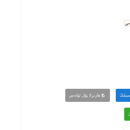
ەسى
سېلىڭ
ھازىرلا پۇل تۆلەش