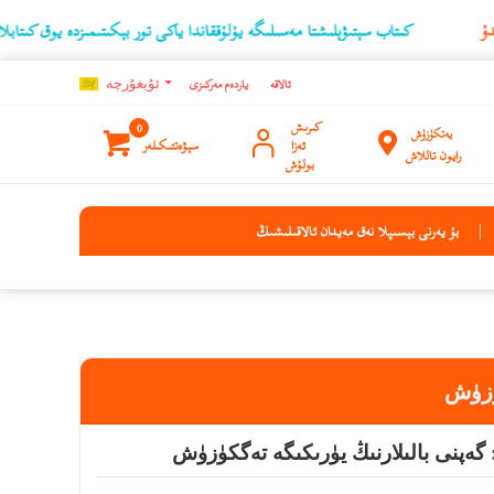
كىتاب سېتىۋېلىشتا مەسىلىگە يۇلۇققاندا ياكى تور بېكىتىمىزدە يوق كىتابلارنىڭ ئۇچۇرى
ئالاقە
ياردەم مەركىزى
ئۇيغۇرچه
كىرىش
0
يەتكۈزۈش
ئەزا
سېۋەتتىكىلەر
رايون تاللاش
بولۇش
بۇ يەرنى بېسىپلا نەق مەيدان ئالاقىلىشىڭ
كۈزۈش
 گەپنى بالىلارنىڭ يۈرىكىگە تەگكۈزۈش