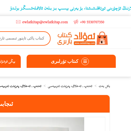
نى ئورتاقلىشىشتا، بۇ يەرنى بېسىپ بىز بىلەن ئالاقىلەشسىڭىز بولىدۇ
‫5000 لىرادىن يۇقىرى كىتاب سېتىۋالغۇچىلارغا تۈركىيە ئىچىگە ھەقسىز ئەۋەتىپ ېېرىلىدۇ
ewlatkitap@ewlatkitap.com
+90 5530707350
كىتاب تۈرلىرى
يېڭى قوشۇلغا
باش بەت
ئەدەپ ـ ئەخلاق، پەرزەنت تەربىيەسى
ئەدەپ ـ ئەخلاق، پەرزەنت تەربىيە
ئىجابى