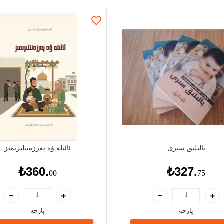
بالىلىق سىرى
ئائىلە ۋە پەرزەنتلىرىمىز
₺360.
₺327.
00
75
پارچە
پارچە