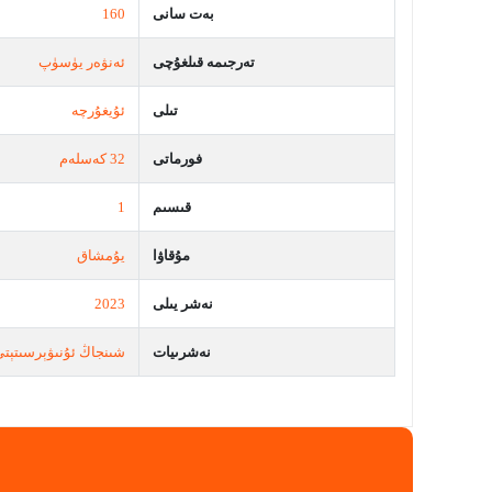
بەت سانى
160
تەرجىمە قىلغۇچى
ئەنۋەر يۈسۈپ
تىلى
ئۇيغۇرچە
فورماتى
32 كەسلەم
قىسىم
1
مۇقاۋا
يۇمشاق
نەشر يىلى
2023
نەشرىيات
شىنجاڭ ئۇنىۋېرسىتېتى