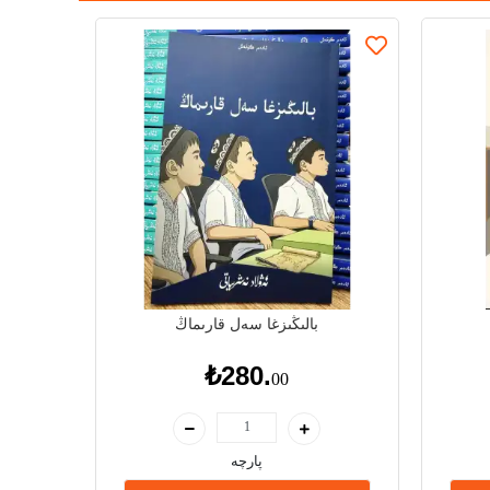
بالىڭىزغا سەل قارىماڭ
₺280.
00
پارچە