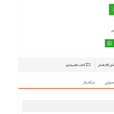
ىش
ىلىق زاكاز قىلىش
كىتاب تەۋسىيەلىرى
دىۋىلى
ئىنكاسلار