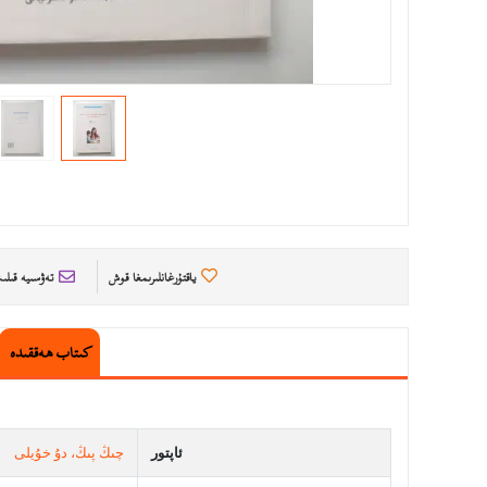
ياقتۇرغانلىرىمغا قوش
تەۋسىيە قىل
كىتاب ھەققىدە
ئاپتور
چىڭ پىڭ، دۇ خۇيلى