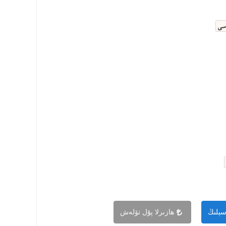
ەسى
سېلىڭ
ھازىرلا پۇل تۆلەش