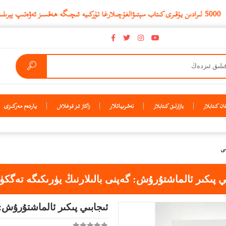
نەشرىياتلار
ياردەم مەركىزى
ن كىتابلار
بازارلىق كىتابلار
زاكاز ئىز قوغلاش
سى
ي پىكىر ئالماشتۇرۇش: گەپنى بالىلارنىڭ يۈرىكىگە تەگ
ئىجابىي پىكىر ئالماشتۇرۇش: