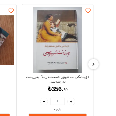
 بويى
دۇنيادىكى مەشھۇر جەمەتلەرنىڭ پەرزەنت
تەربىيەسى
₺356.
50
پارچە