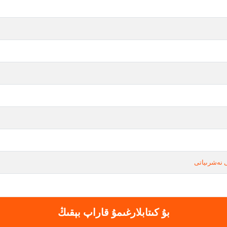
 نەشرىياتى
بۇ كىتابلارغىمۇ قاراپ بېقىڭ