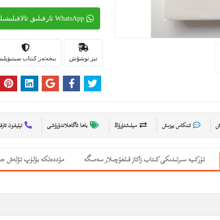
WhatsApp ئارقىلىق ئالاقىلىشىڭ
تېز توشۇش
بىخەتەر كىتاب سېتىۋېل
ىش
ئىنكاس يېزىش
سېلىشتۇرۇڭ
باھا ئاگاھلاندۇرۇشى
تېلېفون ئارق
تۈركىيە سىرتىدىكى كىتاب زاكاز قىلغۇچىلار سەمىگە
مۇددەتكە بۆلۈپ تۆلەش جە