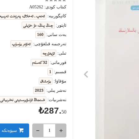
كىتاب كودى:
A05262
ئەدەپ ـ ئەخلاق، پەرزەنت تەربىي
كاتېگورىيە:
چىڭ پىڭ، دۇ خۇيلى
ئاپتور:
160
بەت سانى:
ئەنۋەر يۈسۈپ
تەرجىمە قىلغۇچى:
ئۇيغۇرچە
تىلى:
32 كەسلەم
فورماتى:
1
قىسىم:
يۇمشاق
مۇقاۋا:
2023
نەشر يىلى:
شىنجاڭ ئۇنىۋېرسىتېتى نەشرىياتى
نەشرىيات:
₺287.
50
سېۋەتكە 