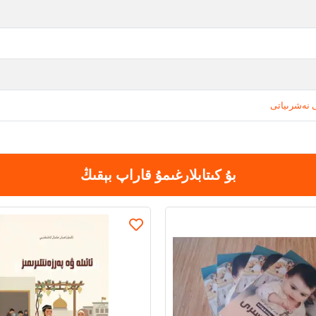
 نەشرىياتى
بۇ كىتابلارغىمۇ قاراپ بېقىڭ