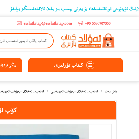
ىنى ئورتاقلىشىشتا، بۇ يەرنى بېسىپ بىز بىلەن ئالاقىلەشسىڭىز بولىدۇ
‫5000 لىرادىن يۇقىرى كىتاب سېتىۋالغۇچىلارغا تۈركىيە ئىچىگە ھەقسىز ئەۋەتىپ ېېرىلىدۇ
ewlatkitap@ewlatkitap.com
+90 5530707350
كىتاب تۈرلىرى
يېڭى قوشۇلغا
باش بەت
ئەدەپ ـ ئەخلاق، پەرزەنت تەربىيەسى
ئەدەپ ـ ئەخلاق، پەرزەنت تەربىيە
كۆپ ئۇچ