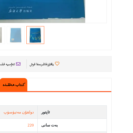
ياقتۇرغانلىرىمغا قوش
تەۋسىيە قىل
كىتاب ھەققىدە
ئاپتور
دولقۇن مەتيۈسۈپ
بەت سانى
220