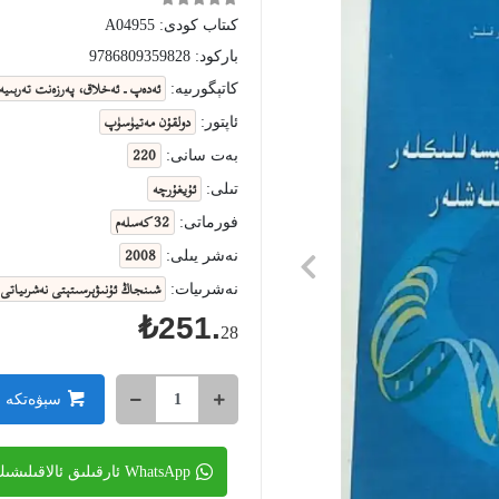
كىتاب كودى:
A04955
باركود:
9786809359828
ئەدەپ ـ ئەخلاق، پەرزەنت تەربىي
كاتېگورىيە:
دولقۇن مەتيۈسۈپ
ئاپتور:
220
بەت سانى:
ئۇيغۇرچە
تىلى:
32 كەسلەم
فورماتى:
2008
نەشر يىلى:
شىنجاڭ ئۇنىۋېرسىتېتى نەشرىياتى
نەشرىيات:
₺251.
28
سېۋەتكە 
WhatsApp ئارقىلىق ئالاقىلىشىڭ