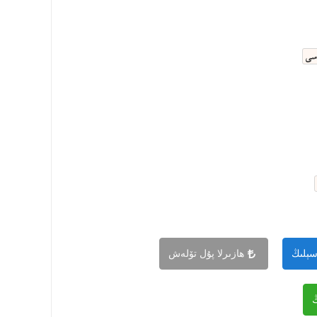
ەسى
سېلىڭ
ھازىرلا پۇل تۆلەش