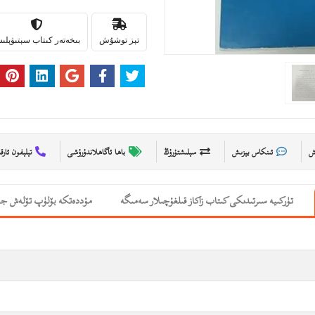
تېز توشۇش
بىخەتەر كىتاب سېتىۋېل
ىش
ئىنكاس يېزىش
سېلىشتۇرۇڭ
باھا ئاگاھلاندۇرۇشى
تېلېفون ئارق
تۈركىيە سىرتىدىكى كىتاب زاكاز قىلغۇچىلار سەمىگە
مۇددەتكە بۆلۈپ تۆلەش جە