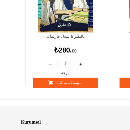
بالىڭىزغا سەل قارىماڭ
₺280.
00
پارچە
سېۋەتكە سېلىڭ
Kurumsal