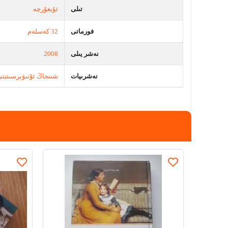
تىلى
ئۇيغۇرچە
فورماتى
32 كەسلەم
نەشر يىلى
2008
نەشرىيات
شىنجاڭ ئۇنىۋېرسىتېتى