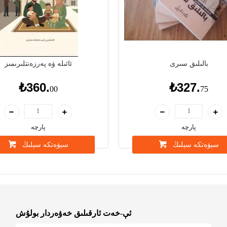
بالىلىق سىرى
ئائىلە ۋە پەرزەنتلىرىمىز
₺360.
₺327.
00
75
پارچە
پارچە
سېۋەتكە سېلىڭ
سېۋەتكە سېلىڭ
ئې-خەت ئارقىلىق خەۋەردار بولۇش