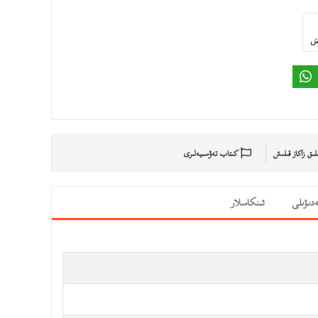
ىش
ىلىق زاكاز قىلىش
كىتاب تەۋسىيەلىرى
دىۋىلى
ئىنكاسلار