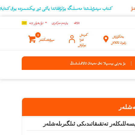
كىتاب سېتىۋېلىشتا مەسىلىگە يۇلۇققاندا ياكى تور بېكىتىمىزدە يوق كىتابلارنىڭ ئۇچۇر
ئالاقە
ياردەم مەركىزى
ئۇيغۇرچه
كىرىش
0
يەتكۈزۈش
ئەزا
سېۋەتتىكىلەر
رايون تاللاش
بولۇش
بۇ يەرنى بېسىپلا نەق مەيدان ئالاقىلىشىڭ
لەشلەر
ەللىكلەر تەتقىقاتىدىكى ئىلگىرىلەشلەر