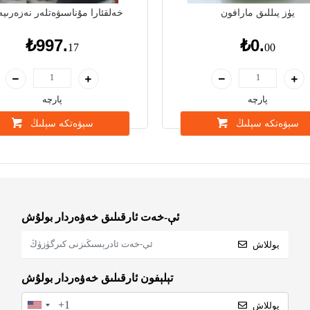
يۈز يىللىق مارافون
خەلقئارا مۇناسىۋەتلەر نەزەرى
₺997.
₺0.
17
00
پارچە
پارچە
سېۋەتكە سېلىڭ
سېۋەتكە سېلىڭ
ئې-خەت ئارقىلىق خەۋەردار بولۇش
يوللاش
تېلېفون ئارقىلىق خەۋەردار بولۇش
يوللاش