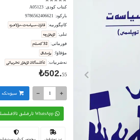
كىتاب كودى:
A05123
باركود:
9786562406621
قانۇن-سىياسەت-مۇلاھىزە
كاتېگورىيە:
ئۇيغۇرچە
تىلى:
32 كەسلەم
فورماتى:
يۇمشاق
مۇقاۋا:
تەكلىماكان ئۇيغۇر نەشرىياتى
نەشرىيات:
₺502.
55
سېۋەتكە 
WhatsApp ئارقىلىق ئالاقىلىشىڭ
تېز توشۇش
بىخەتەر كىتاب سېتىۋېل