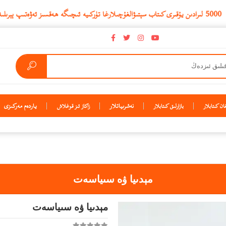
نەشرىياتلار
ياردەم مەركىزى
ن كىتابلار
بازارلىق كىتابلار
زاكاز ئىز قوغلاش
مېدىيا ۋە سىياسەت
مېدىيا ۋە سىياسەت