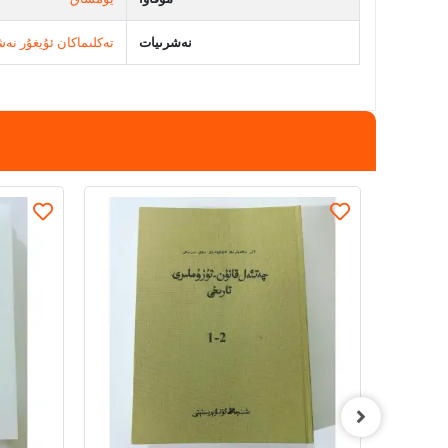
نەشرىيات
تەكلىماكان ئۇيغۇر نەش