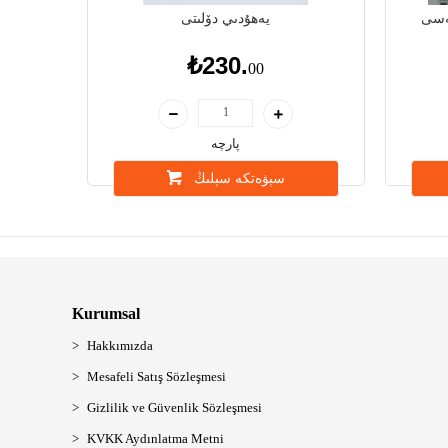
يەسى
يەھۇدىي دۆلىتى
₺230.
00
پارچە
سېۋەتكە سېلىڭ
Kurumsal
Hakkımızda
Mesafeli Satış Sözleşmesi
Gizlilik ve Güvenlik Sözleşmesi
KVKK Aydınlatma Metni