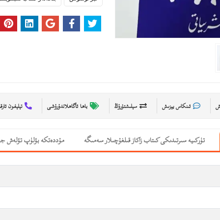
ىش
ئىنكاس يېزىش
سېلىشتۇرۇڭ
باھا ئاگاھلاندۇرۇشى
تېلېفون ئارق
تۈركىيە سىرتىدىكى كىتاب زاكاز قىلغۇچىلار سەمىگە
مۇددەتكە بۆلۈپ تۆلەش جە