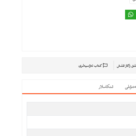
ىلىق زاكاز قىلىش
كىتاب تەۋسىيەلىرى
دىۋىلى
ئىنكاسلار