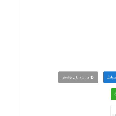
سېلىڭ
ھازىرلا پۇل تۆلەش
ىش