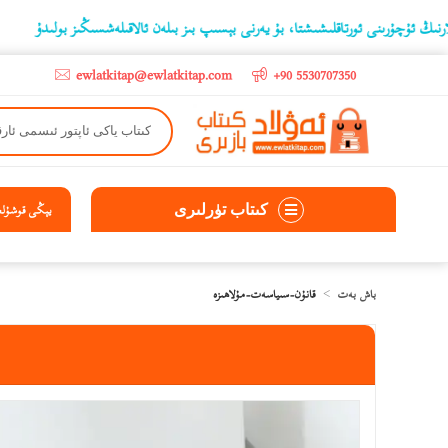
رىنى ئورتاقلىشىشتا، بۇ يەرنى بېسىپ بىز بىلەن ئالاقىلەشسىڭىز بولىدۇ
‫5000 لىرادىن يۇقىرى كىتاب سېتىۋالغۇچىلارغا تۈركىيە ئىچىگە ھەقسىز ئەۋەتىپ ېېرىلىدۇ
ewlatkitap@ewlatkitap.com
+90 5530707350
كىتاب تۈرلىرى
يېڭى قوشۇلغا
باش بەت
قانۇن-سىياسەت-مۇلاھىزە