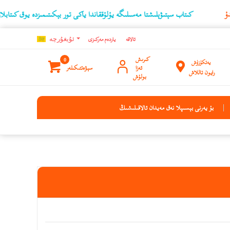
كىتاب سېتىۋېلىشتا مەسىلىگە يۇلۇققاندا ياكى تور بېكىتىمىزدە يوق كىتابلارنىڭ ئۇچۇر
ئالاقە
ياردەم مەركىزى
ئۇيغۇرچه
كىرىش
0
يەتكۈزۈش
ئەزا
سېۋەتتىكىلەر
رايون تاللاش
بولۇش
بۇ يەرنى بېسىپلا نەق مەيدان ئالاقىلىشىڭ