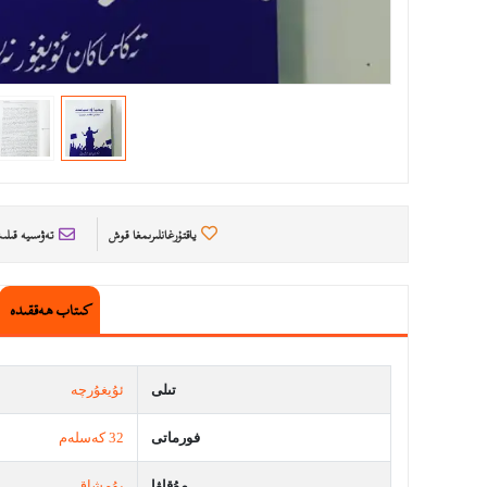
ياقتۇرغانلىرىمغا قوش
تەۋسىيە قىل
كىتاب ھەققىدە
تىلى
ئۇيغۇرچە
فورماتى
32 كەسلەم
مۇقاۋا
يۇمشاق