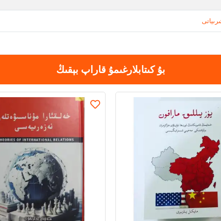
رىياتى
بۇ كىتابلارغىمۇ قاراپ بېقىڭ