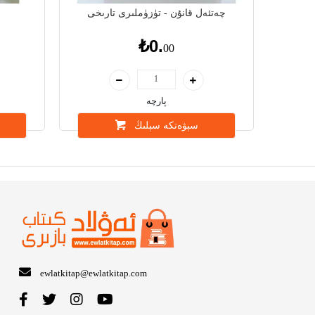
چەتئەل قانۇن - تۈزۈملىرى تارىخى
₺0.
00
پارچە
سېۋەتكە سېلىڭ
ewlatkitap@ewlatkitap.com