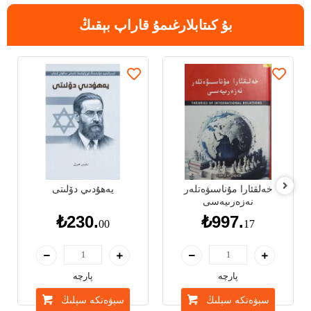
بۇ كىتابلارغىمۇ قاراپ بېقىڭ
خەلقئارا مۇناسىۋەتلەر
يەھۇدىي دۆلىتى
نەزەرىيەسى
₺230.
₺997.
00
17
پارچە
پارچە
سېۋەتكە سېلىڭ
سېۋەتكە سېلىڭ