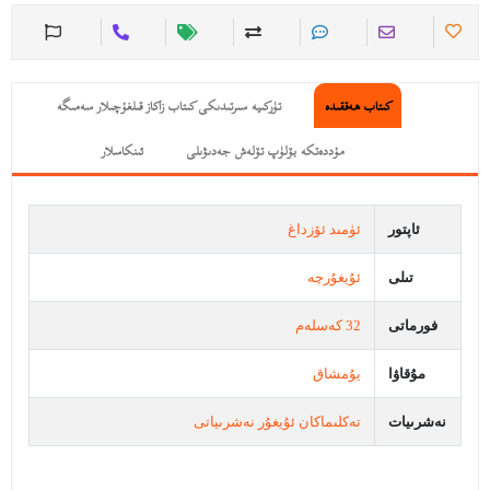
كىتاب ھەققىدە
تۈركىيە سىرتىدىكى كىتاب زاكاز قىلغۇچىلار سەمىگە
مۇددەتكە بۆلۈپ تۆلەش جەدىۋىلى
ئىنكاسلار
ئاپتور
ئۈمىد ئۆزداغ
تىلى
ئۇيغۇرچە
فورماتى
32 كەسلەم
مۇقاۋا
يۇمشاق
نەشرىيات
تەكلىماكان ئۇيغۇر نەشرىياتى