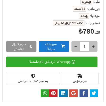
ئۇيغۇرچە
تىلى:
32 كەسلەم
فورماتى:
يۇمشاق
مۇقاۋا:
تەكلىماكان ئۇيغۇر نەشرىياتى
نەشرىيات:
₺780.
28
سېۋەتكە
ھازىرلا پۇل
سېلىڭ
تۆلەش
WhatsApp ئارقىلىق ئالاقىلىشىڭ
تېز توشۇش
بىخەتەر كىتاب سېتىۋېلىش