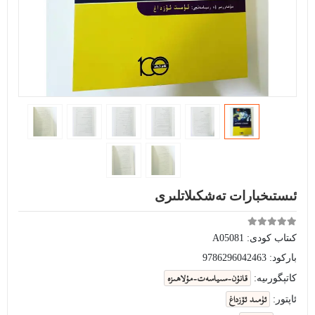
ئىستىخبارات تەشكىلاتلىرى
كىتاب كودى:
A05081
باركود:
9786296042463
قانۇن-سىياسەت-مۇلاھىزە
كاتېگورىيە:
ئۈمىد ئۆزداغ
ئاپتور: