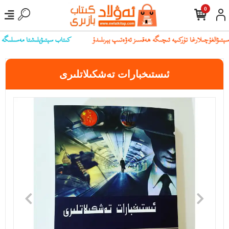
0
كىتاب سېتىۋېلىشتا مەسىلىگە يۇلۇ
ئىستىخبارات تەشكىلاتلىرى