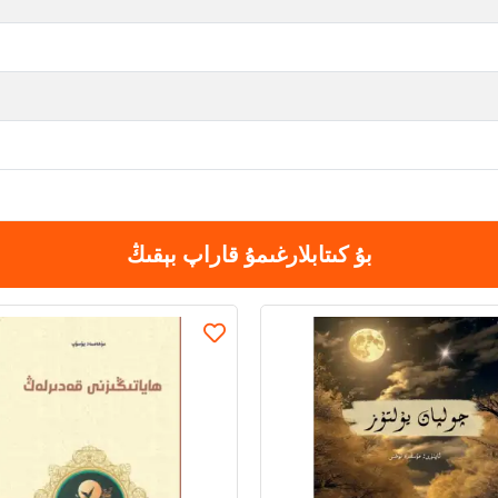
بۇ كىتابلارغىمۇ قاراپ بېقىڭ