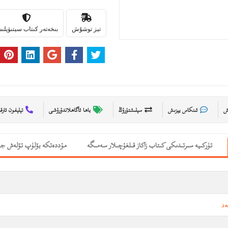
تېز توشۇش
بىخەتەر كىتاب سېتىۋېل
ىش
ئىنكاس يېزىش
سېلىشتۇرۇڭ
باھا ئاگاھلاندۇرۇشى
تېلېفون ئارق
تۈركىيە سىرتىدىكى كىتاب زاكاز قىلغۇچىلار سەمىگە
مۇددەتكە بۆلۈپ تۆلەش جە
ەد