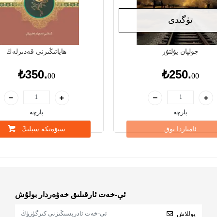
تۈگىدى
چولپان يۇلتۇز
ھاياتىڭىزنى قەدىرلەڭ
₺350.
₺250.
00
00
پارچە
پارچە
ئامباردا يوق
سېۋەتكە سېلىڭ
ئې-خەت ئارقىلىق خەۋەردار بولۇش
يوللاش