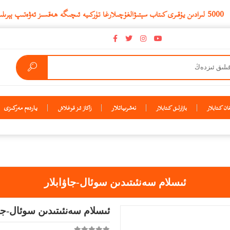
نەشرىياتلار
ياردەم مەركىزى
ن كىتابلار
بازارلىق كىتابلار
زاكاز ئىز قوغلاش
ئىسلام سەنئىتىدىن سوئال-جاۋابلار
ئىسلام سەنئىتىدىن سوئال-جاۋ