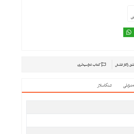
ىش
ىلىق زاكاز قىلىش
كىتاب تەۋسىيەلىرى
دىۋىلى
ئىنكاسلار