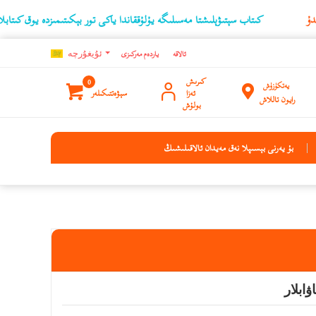
كىتاب سېتىۋېلىشتا مەسىلىگە يۇلۇققاندا ياكى تور بېكىتىمىزدە يوق كىتابلارنىڭ ئۇچۇ
ئالاقە
ياردەم مەركىزى
ئۇيغۇرچه
كىرىش
0
يەتكۈزۈش
ئەزا
سېۋەتتىكىلەر
رايون تاللاش
بولۇش
بۇ يەرنى بېسىپلا نەق مەيدان ئالاقىلىشىڭ
ابلار