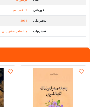
فورماتى
32 كەسلەم
نەشر يىلى
2014
نەشرىيات
مىللەتلەر نەشرىياتى