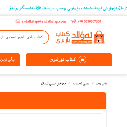
ۇرىنى ئورتاقلىشىشتا، بۇ يەرنى بېسىپ بىز بىلەن ئالاقىلەشسىڭىز بولىدۇ
‫5000 لىرادىن يۇقىرى كىتاب سېتىۋالغۇچىلارغا تۈركىيە ئىچىگە ھەقسىز ئەۋەتىپ ېېرىلىدۇ
ewlatkitap@ewlatkitap.com
+90 5530707350
كىتاب تۈرلىرى
يېڭى قوشۇلغا
باش بەت
دىنىي ئەسەرلەر
ھەرخىل دىنىي تېمىلار