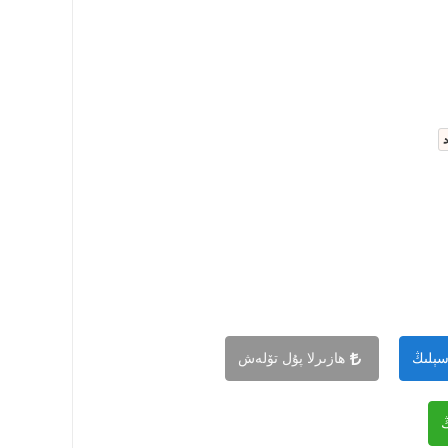
سېلىڭ
ھازىرلا پۇل تۆلەش