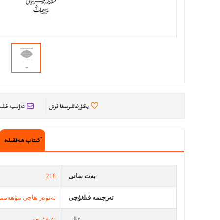
ياقتۇرغانلىرىمغا قوش
تەۋسىيە قىل
كىتاب ھەققىدە
بەت سانى
218
تەرجىمە قىلغۇچى
ئەنۋەر ھاجى مۇھەمم
تىلى
ئۇيغۇرچە