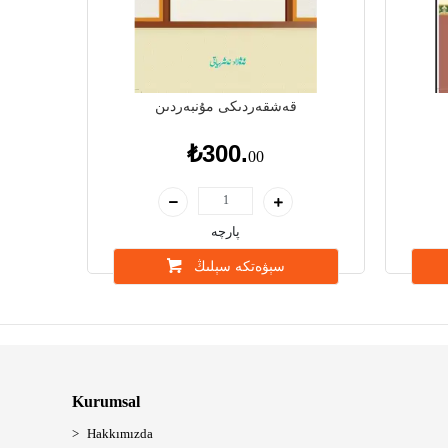
قەشقەردىكى مۇنبەردىن
₺300.
00
پارچە
سېۋەتكە سېلىڭ
Kurumsal
Hakkımızda