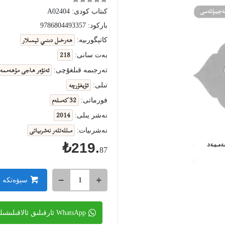
كىتاب كودى:
A02404
باركود:
9786804493357
ھەرخىل دىنىي تېمىلار
كاتېگورىيە:
218
بەت سانى:
ئەنۋەر ھاجى مۇھەممەد
تەرجىمە قىلغۇچى:
ئۇيغۇرچە
تىلى:
32 كەسلەم
فورماتى:
2014
نەشر يىلى:
مىللەتلەر نەشرىياتى
نەشرىيات:
₺219.
87
سېۋەتكە 
WhatsApp ئارقىلىق ئالاقىلىشىڭ