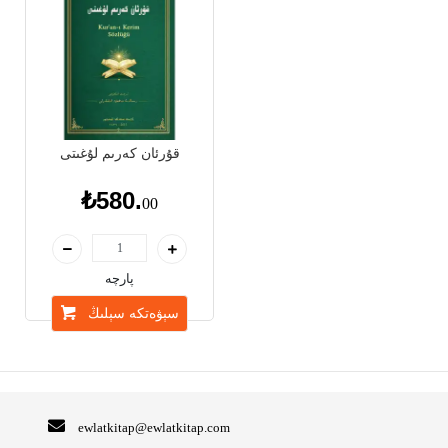
قۇرئان كەرىم لۇغىتى
₺580.
00
پارچە
سېۋەتكە سېلىڭ
ewlatkitap@ewlatkitap.com