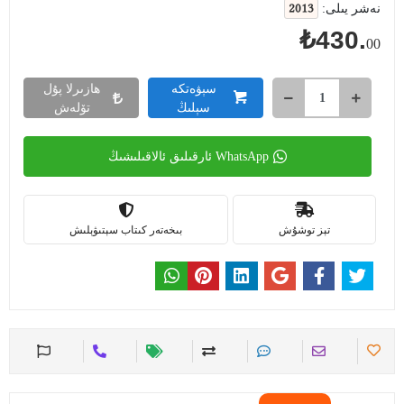
2013
نەشر يىلى:
₺430.
00
سېۋەتكە
ھازىرلا پۇل
سېلىڭ
تۆلەش
WhatsApp ئارقىلىق ئالاقىلىشىڭ
تېز توشۇش
بىخەتەر كىتاب سېتىۋېلىش