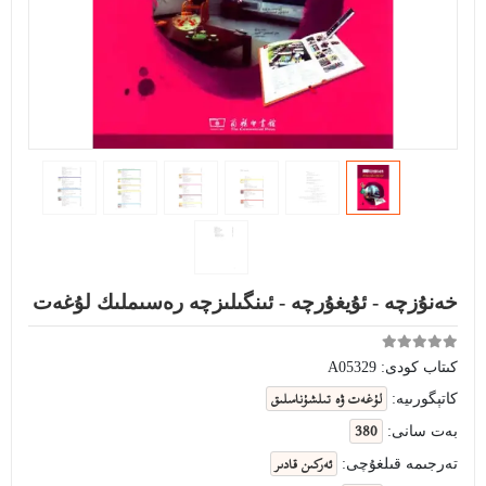
خەنۇزچە - ئۇيغۇرچە - ئىنگىلىزچە رەسىملىك لۇغەت
كىتاب كودى:
A05329
لۇغەت ۋە تىلشۇناسلىق
كاتېگورىيە:
380
بەت سانى:
ئەركىن قادىر
تەرجىمە قىلغۇچى: