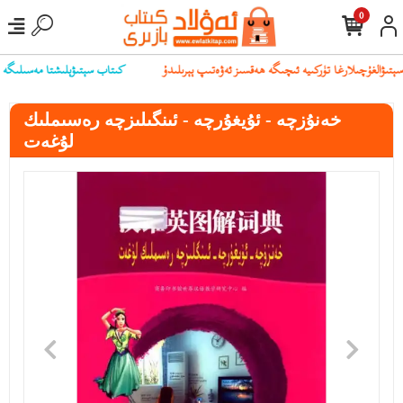
0
كىتاب سېتىۋېلىشتا مەسىلىگە يۇلۇ
خەنۇزچە - ئۇيغۇرچە - ئىنگىلىزچە رەسىملىك
لۇغەت