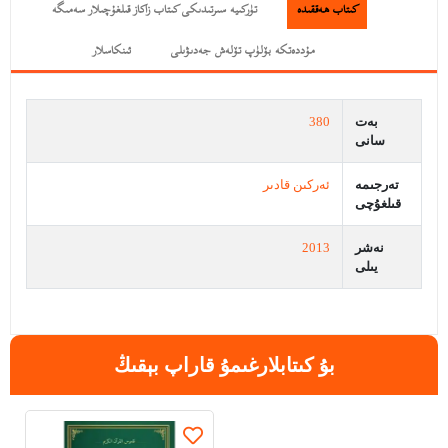
كىتاب ھەققىدە
تۈركىيە سىرتىدىكى كىتاب زاكاز قىلغۇچىلار سەمىگە
مۇددەتكە بۆلۈپ تۆلەش جەدىۋىلى
ئىنكاسلار
بەت
380
سانى
تەرجىمە
ئەركىن قادىر
قىلغۇچى
نەشر
2013
يىلى
بۇ كىتابلارغىمۇ قاراپ بېقىڭ