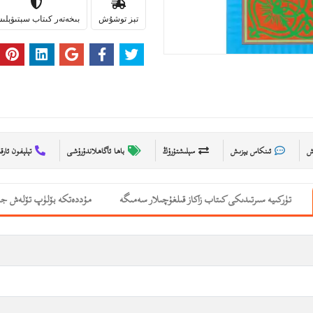
تېز توشۇش
بىخەتەر كىتاب سېتىۋېل
ىش
ئىنكاس يېزىش
سېلىشتۇرۇڭ
باھا ئاگاھلاندۇرۇشى
تېلېفون ئارق
تۈركىيە سىرتىدىكى كىتاب زاكاز قىلغۇچىلار سەمىگە
مۇددەتكە بۆلۈپ تۆلەش جە