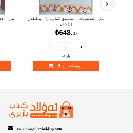
تىل - ئەدەبىيات - مەشىق كىتابى (1 - يىللىقلار
ئۈچۈن)
₺648.
03
پارچە
سېۋەتكە سېلىڭ
ewlatkitap@ewlatkitap.com