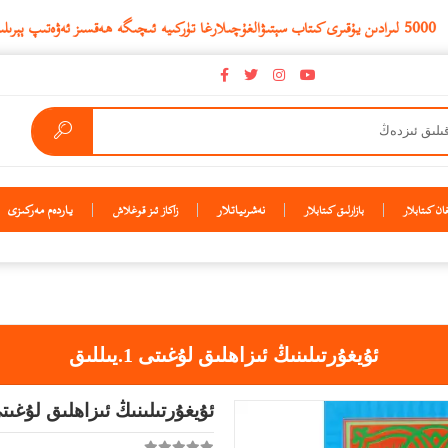
نەشرىياتلار
ياردەم مەركىزى
ن كىتابلار
بازارلىق كىتابلار
زاكاز ئىز قوغلاش
ئۇيغۇرتىلىنىڭ ئىزاھلىق لۇغىتى 1.يىللىق
ئۇيغۇرتىلىنىڭ ئىزاھلىق لۇغىتى 1.يىلل