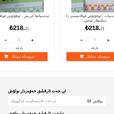
تىل - ئەدەبىيات - ئوقۇتۇش قوللانمىسى (1 -
ئەدەبىياتقا كىرىش - ئوقۇتۇش قولل
يىللىقلار ئۈچۈن)
₺218.
₺218.
21
21
پارچە
پارچە
سېۋەتكە سېلىڭ
سېۋەتكە سېلىڭ
ئې-خەت ئارقىلىق خەۋەردار بولۇش
يوللاش
تېلېفون ئارقىلىق خەۋەردار بولۇش