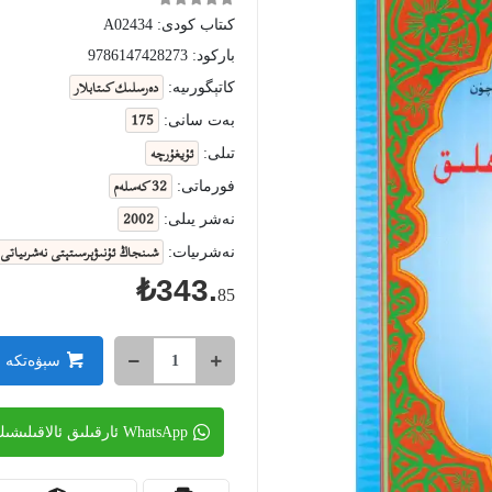
كىتاب كودى:
A02434
باركود:
9786147428273
دەرسلىك كىتابلار
كاتېگورىيە:
175
بەت سانى:
ئۇيغۇرچە
تىلى:
32 كەسلەم
فورماتى:
2002
نەشر يىلى:
شىنجاڭ ئۇنىۋېرسىتېتى نەشرىياتى
نەشرىيات:
₺343.
85
سېۋەتكە 
WhatsApp ئارقىلىق ئالاقىلىشىڭ