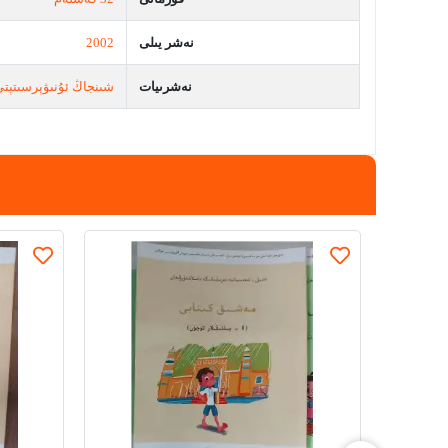
نەشر يىلى
2002
نەشرىيات
شىنجاڭ ئۇنىۋېرسىتېتى