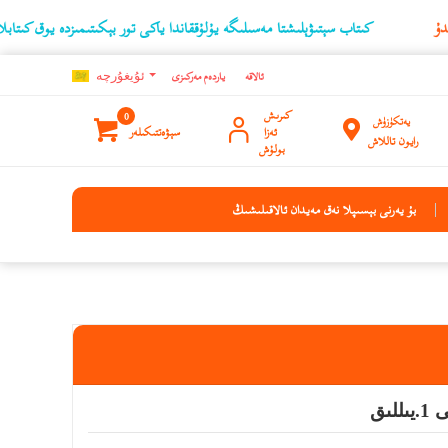
كىتاب سېتىۋېلىشتا مەسىلىگە يۇلۇققاندا ياكى تور بېكىتىمىزدە يوق كىتابلارنىڭ ئۇ
ئالاقە
ياردەم مەركىزى
ئۇيغۇرچه
كىرىش
0
يەتكۈزۈش
ئەزا
سېۋەتتىكىلەر
رايون تاللاش
بولۇش
بۇ يەرنى بېسىپلا نەق مەيدان ئالاقىلىشىڭ
ىق