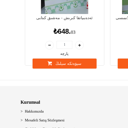
انمىسى
ئەدەبىياتقا كىرىش - مەشىق كىتابى
₺648.
03
پارچە
سېۋەتكە سېلىڭ
Kurumsal
Hakkımızda
Mesafeli Satış Sözleşmesi