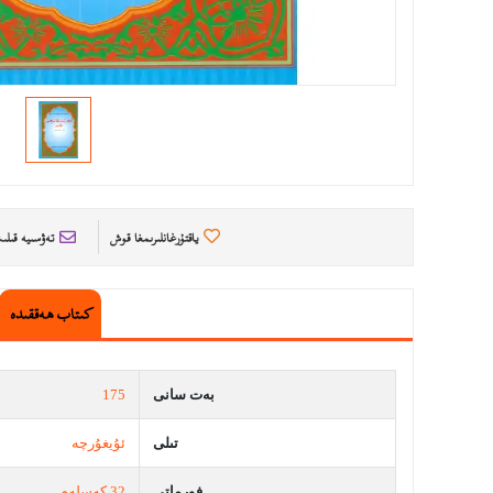
ياقتۇرغانلىرىمغا قوش
تەۋسىيە قىل
كىتاب ھەققىدە
بەت سانى
175
تىلى
ئۇيغۇرچە
فورماتى
32 كەسلەم