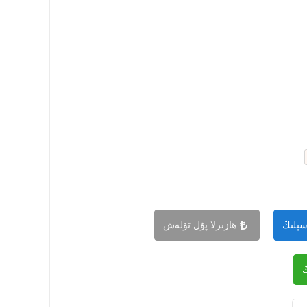
سېلىڭ
ھازىرلا پۇل تۆلەش