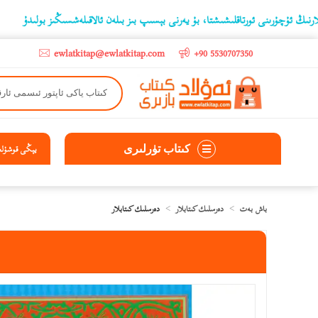
چۇرىنى ئورتاقلىشىشتا، بۇ يەرنى بېسىپ بىز بىلەن ئالاقىلەشسىڭىز بولىدۇ
‫5000 لىرادىن يۇقىرى كىتاب سېتىۋالغۇچىلارغا تۈركىيە ئىچىگە ھەقسىز ئەۋەتىپ ېېرىلىدۇ
ewlatkitap@ewlatkitap.com
+90 5530707350
كىتاب تۈرلىرى
يېڭى قوشۇلغا
باش بەت
دەرسلىك كىتابلار
دەرسلىك كىتابلار