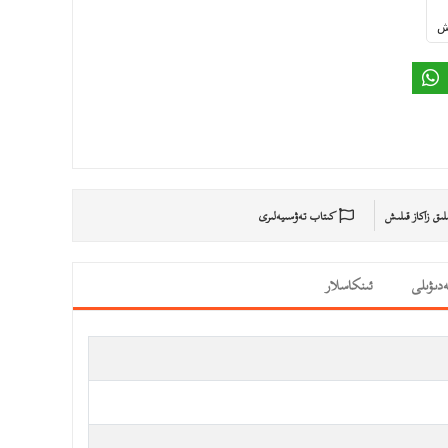
ىش
ىلىق زاكاز قىلىش
كىتاب تەۋسىيەلىرى
دىۋىلى
ئىنكاسلار