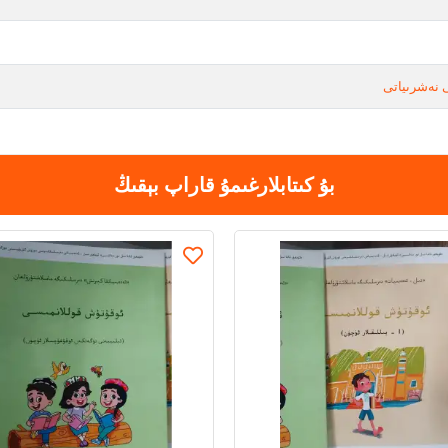
 نەشرىياتى
بۇ كىتابلارغىمۇ قاراپ بېقىڭ