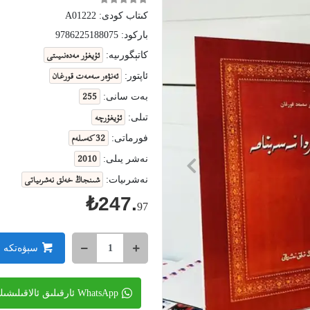
كىتاب كودى:
A01222
باركود:
9786225188075
ئۇيغۇر مەدەنىيىتى
كاتېگورىيە:
ئەنۋەر سەمەت قورغان
ئاپتور:
255
بەت سانى:
ئۇيغۇرچە
تىلى:
32 كەسلەم
فورماتى:
2010
نەشر يىلى:
شىنجاڭ خەلق نەشرىياتى
نەشرىيات:
₺247.
97
سېۋەتكە 
WhatsApp ئارقىلىق ئالاقىلىشىڭ