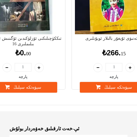
ەنىۋى ئۇيغۇر بالىلار ئويۇنلىرى
تىككۈچىلىكنى ئۆزلۈكىدىن ئۆگىنىش 
بىلىملىرى 16
₺0.
₺266.
00
15
پارچە
پارچە
سېۋەتكە سېلىڭ
سېۋەتكە سېلىڭ
ئې-خەت ئارقىلىق خەۋەردار بولۇش