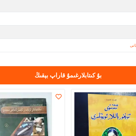
اتى
بۇ كىتابلارغىمۇ قاراپ بېقىڭ