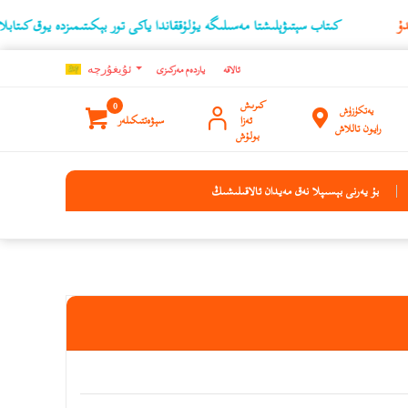
كىتاب سېتىۋېلىشتا مەسىلىگە يۇلۇققاندا ياكى تور بېكىتىمىزدە يوق كىتابلارنىڭ ئۇچۇرىن
ئالاقە
ياردەم مەركىزى
ئۇيغۇرچه
كىرىش
0
يەتكۈزۈش
ئەزا
سېۋەتتىكىلەر
رايون تاللاش
بولۇش
بۇ يەرنى بېسىپلا نەق مەيدان ئالاقىلىشىڭ