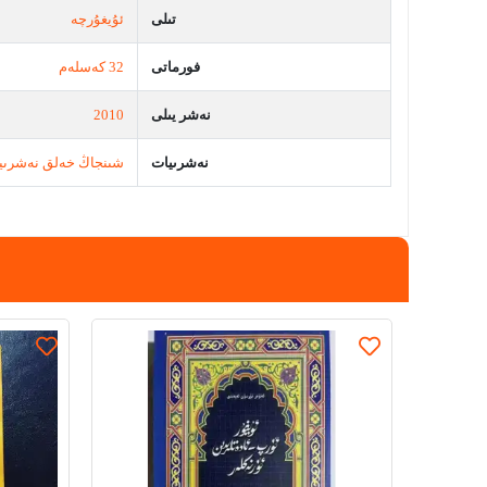
تىلى
ئۇيغۇرچە
فورماتى
32 كەسلەم
نەشر يىلى
2010
نەشرىيات
شىنجاڭ خەلق نەشرىي