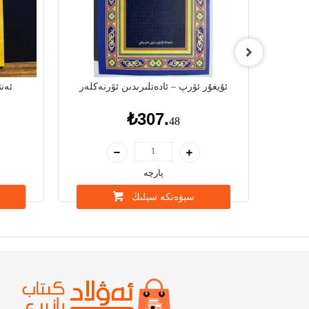
ى قامۇسى
ئۇيغۇر ئۆرپ – ئادەتلىرىدىن ئۆرنەكلەر
ئەنئ
₺307.
48
پارچە
سېۋەتكە سېلىڭ