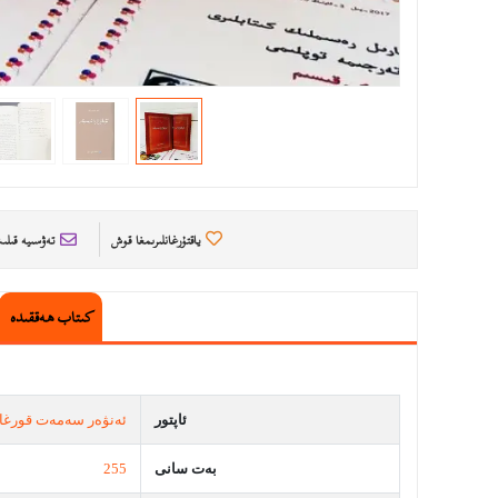
ياقتۇرغانلىرىمغا قوش
تەۋسىيە قىل
كىتاب ھەققىدە
ئاپتور
ئەنۋەر سەمەت قورغا
بەت سانى
255