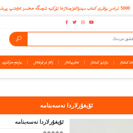
نەشرىياتلار
ياردەم مەركىزى
ن كىتابلار
بازارلىق كىتابلار
زاكاز ئىز قوغلاش
ئۇيغۇرلاردا نەسەبنامە
ئۇيغۇرلاردا نەسەبنامە