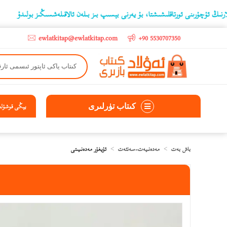
نى ئورتاقلىشىشتا، بۇ يەرنى بېسىپ بىز بىلەن ئالاقىلەشسىڭىز بولىدۇ
‫5000 لىرادىن يۇقىرى كىتاب سېتىۋالغۇچىلارغا تۈركىيە ئىچىگە ھەقسىز ئەۋەتىپ ېېرىلىدۇ
ewlatkitap@ewlatkitap.com
+90 5530707350
كىتاب تۈرلىرى
يېڭى قوشۇلغا
باش بەت
مەدەنىيەت-سەنئەت
ئۇيغۇر مەدەنىيىتى