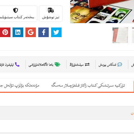
تېز توشۇش
بىخەتەر كىتاب سېتىۋېل
ىش
ئىنكاس يېزىش
سېلىشتۇرۇڭ
باھا ئاگاھلاندۇرۇشى
تېلېفون ئارق
تۈركىيە سىرتىدىكى كىتاب زاكاز قىلغۇچىلار سەمىگە
مۇددەتكە بۆلۈپ تۆلەش جە
ن