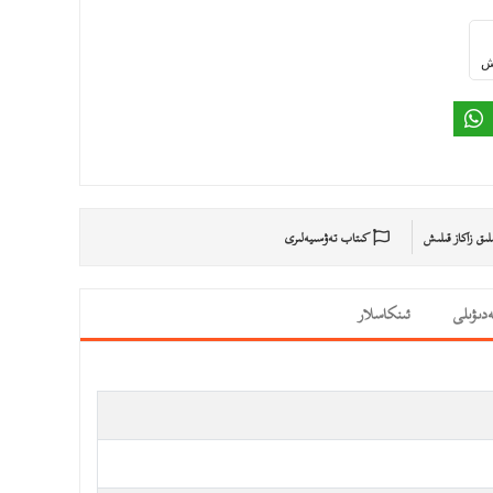
ىش
ىلىق زاكاز قىلىش
كىتاب تەۋسىيەلىرى
دىۋىلى
ئىنكاسلار