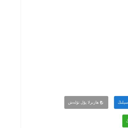
سېلىڭ
ھازىرلا پۇل تۆلەش