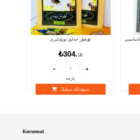
ئاساسىي
ئۇيغۇر خەلق ئويۇنلىرى
₺304.
18
پارچە
سېۋەتكە سېلىڭ
Kurumsal