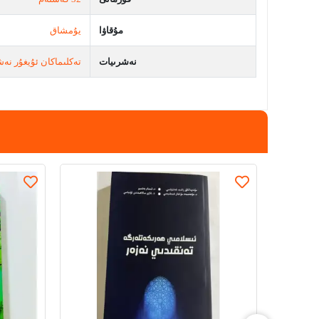
مۇقاۋا
يۇمشاق
نەشرىيات
تەكلىماكان ئۇيغۇر نەش