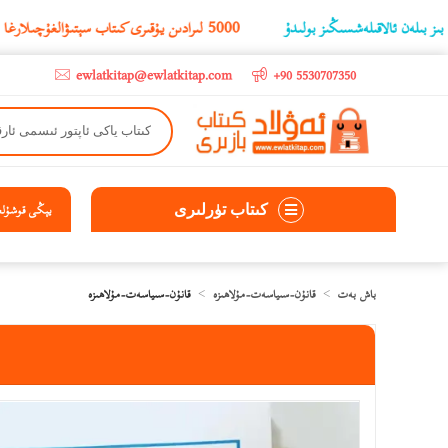
لاقىلەشسىڭىز بولىدۇ
‫5000 لىرادىن يۇقىرى كىتاب سېتىۋالغۇچىلارغا تۈركىيە ئىچىگە ھەقسىز ئەۋەتىپ ېېرىلىدۇ
ewlatkitap@ewlatkitap.com
+90 5530707350
كىتاب تۈرلىرى
يېڭى قوشۇلغا
باش بەت
قانۇن-سىياسەت-مۇلاھىزە
قانۇن-سىياسەت-مۇلاھىزە