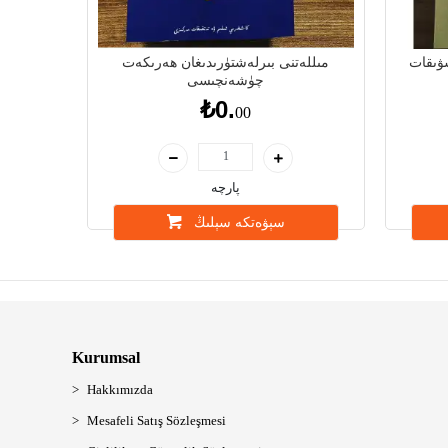
ۋىقات
مىللەتنى بىرلەشتۈرىدىغان ھەرىكەت
چۈشەنچىسى
₺0.
00
پارچە
سېۋەتكە سېلىڭ
Kurumsal
Hakkımızda
Mesafeli Satış Sözleşmesi