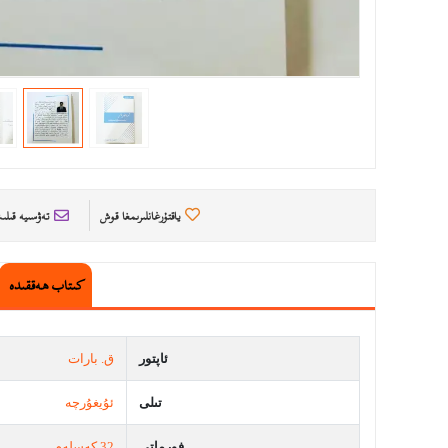
ياقتۇرغانلىرىمغا قوش
تەۋسىيە قىل
كىتاب ھەققىدە
ئاپتور
ق. بارات
تىلى
ئۇيغۇرچە
فورماتى
32 كەسلەم