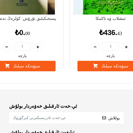
ئىنقىلاب ۋە تاكتىكا
پىسخىكىلىق ئۇرۇش: كۈلرەڭ تەش
₺0.
₺436.
00
43
پارچە
پارچە
سېۋەتكە سېلىڭ
سېۋەتكە سېلىڭ
ئې-خەت ئارقىلىق خەۋەردار بولۇش
يوللاش
تېلېفون ئارقىلىق خەۋەردار بولۇش