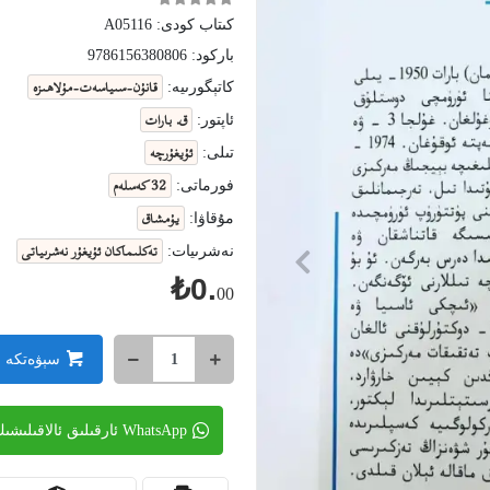
كىتاب كودى:
A05116
باركود:
9786156380806
قانۇن-سىياسەت-مۇلاھىزە
كاتېگورىيە:
ق. بارات
ئاپتور:
ئۇيغۇرچە
تىلى:
32 كەسلەم
فورماتى:
يۇمشاق
مۇقاۋا:
تەكلىماكان ئۇيغۇر نەشرىياتى
نەشرىيات:
₺0.
00
سېۋەتكە 
WhatsApp ئارقىلىق ئالاقىلىشىڭ