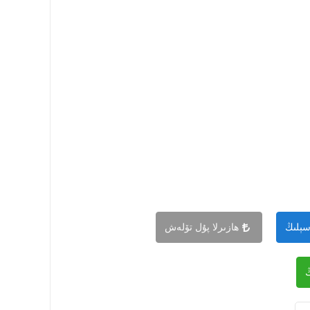
سېلىڭ
ھازىرلا پۇل تۆلەش