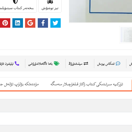
تېز توشۇش
بىخەتەر كىتاب سېتىۋېل
ىش
ئىنكاس يېزىش
سېلىشتۇرۇڭ
باھا ئاگاھلاندۇرۇشى
تېلېفون ئارق
تۈركىيە سىرتىدىكى كىتاب زاكاز قىلغۇچىلار سەمىگە
مۇددەتكە بۆلۈپ تۆلەش جە