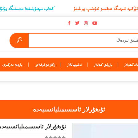
كىتاب سېتىۋېلىشتا مەسىلىگە يۇلۇققاندا ياكى 
نەشرىياتلار
ياردەم مەركىزى
ن كىتابلار
بازارلىق كىتابلار
زاكاز ئىز قوغلاش
ئۇيغۇرلار ئاسسىمىلياتسىيەدە
ئۇيغۇرلار ئاسسىمىلياتسىيەدە