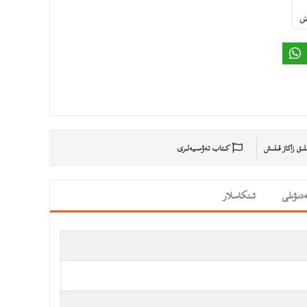
ىش
ىلىق زاكاز قىلىش
كىتاب تەۋسىيەلىرى
دىۋىلى
ئىنكاسلار