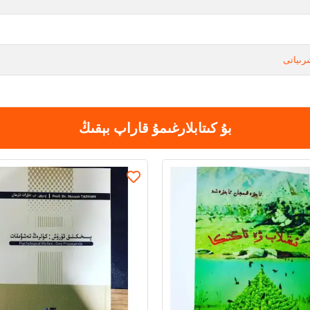
رىياتى
بۇ كىتابلارغىمۇ قاراپ بېقىڭ