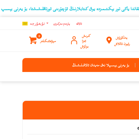
تور بېكىتىمىزدە يوق كىتابلارنىڭ ئۇچۇرىنى ئورتاقلىشىشتا، بۇ يەرنى بېسىپ بىز بىلەن ئا
ئالاقە
ياردەم مەركىزى
ئۇيغۇرچه
كىرىش
0
يەتكۈزۈش
ئەزا
سېۋەتتىكىلەر
رايون تاللاش
بولۇش
بۇ يەرنى بېسىپلا نەق مەيدان ئالاقىلىشىڭ