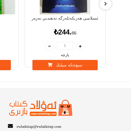
قانۇن
ئىسلامىي ھەرىكەتلەرگە تەنقىدىي نەزەر
₺244.
66
پارچە
سېۋەتكە سېلىڭ
ewlatkitap@ewlatkitap.com