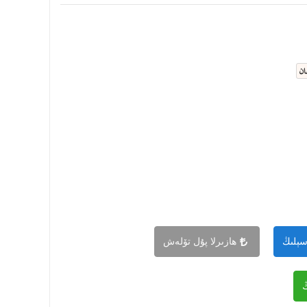
ان
سېلىڭ
ھازىرلا پۇل تۆلەش