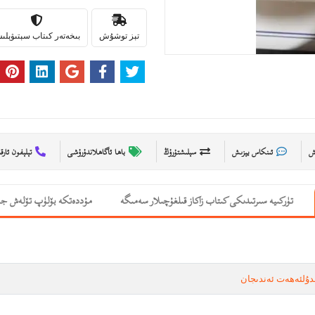
تېز توشۇش
بىخەتەر كىتاب سېتىۋېل
ىش
ئىنكاس يېزىش
سېلىشتۇرۇڭ
باھا ئاگاھلاندۇرۇشى
تېلېفون ئارق
تۈركىيە سىرتىدىكى كىتاب زاكاز قىلغۇچىلار سەمىگە
مۇددەتكە بۆلۈپ تۆلەش جە
دۇلئەھەت ئەندىجان