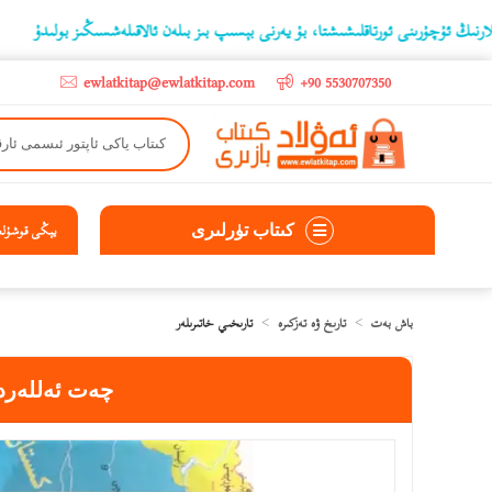
رىنى ئورتاقلىشىشتا، بۇ يەرنى بېسىپ بىز بىلەن ئالاقىلەشسىڭىز بولىدۇ
‫5000 لىرادىن يۇقىرى كىتاب سېتىۋالغۇچىلارغا تۈركىيە ئىچىگە ھەقسىز ئەۋەتىپ ېېرىلىدۇ
ewlatkitap@ewlatkitap.com
+90 5530707350
كىتاب تۈرلىرى
يېڭى قوشۇلغا
باش بەت
تارىخ ۋە تەزكىرە
تارىخىي خاتىرىلەر
چەت ئەللەرد