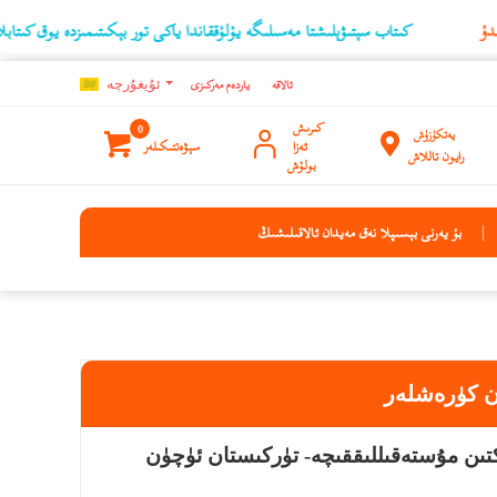
كىتاب سېتىۋېلىشتا مەسىلىگە يۇلۇققاندا ياكى تور بېكىتىمىزدە يوق كىتابلارنىڭ ئۇچۇر
ئالاقە
ياردەم مەركىزى
ئۇيغۇرچه
كىرىش
0
يەتكۈزۈش
ئەزا
سېۋەتتىكىلەر
رايون تاللاش
بولۇش
بۇ يەرنى بېسىپلا نەق مەيدان ئالاقىلىشىڭ
ن كۈرەشلەر
تىن مۇستەقىللىققىچە- تۈركىستان ئۈچۈن