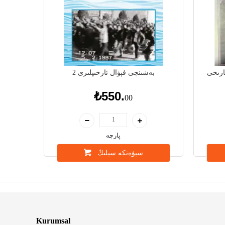
ارىخى
بەشىنچى فېۋال ئارخىپلىرى 2
₺550.
00
پارچە
سېۋەتكە سېلىڭ
Kurumsal