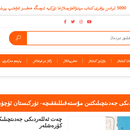
نەشرىياتلار
ياردەم مەركىزى
ن كىتابلار
بازارلىق كىتابلار
زاكاز ئىز قوغلاش
ىكى جەدىتچىلىكتىن مۇستەقىللىققىچە- تۈركىستان ئۈچۈ
چەت ئەللەردىكى جەدىتچىلىك
كۈرەشلەر