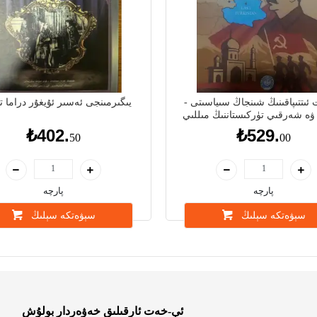
ئىتتىپاقىنىڭ شىنجاڭ سىياسىتى -
يىگىرمىنجى ئەسىر ئۇيغۇر دراما ت
ۋە شەرقىي تۈركىستاننىڭ مىللىي
ھەرىكىتى
₺402.
₺529.
50
00
پارچە
پارچە
سېۋەتكە سېلىڭ
سېۋەتكە سېلىڭ
ئې-خەت ئارقىلىق خەۋەردار بولۇش