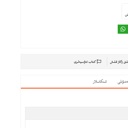
ىش
ىلىق زاكاز قىلىش
كىتاب تەۋسىيەلىرى
دىۋىلى
ئىنكاسلار