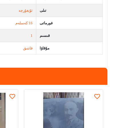
تىلى
ئۇيغۇرچە
فورماتى
16 كەسلەم
قىسىم
1
مۇقاۋا
قاتتىق