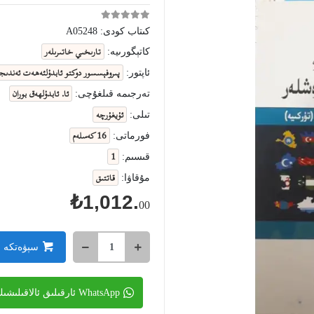
كىتاب كودى:
A05248
تارىخىي خاتىرىلەر
كاتېگورىيە:
پىروفېسسور دوكتو ئابدۇلئەھەت ئەندىج
ئاپتور:
ئا. ئابدۇلھەق بوران
تەرجىمە قىلغۇچى:
ئۇيغۇرچە
تىلى:
16 كەسلەم
فورماتى:
1
قىسىم:
قاتتىق
مۇقاۋا:
₺1,012.
00
سېۋەتكە 
WhatsApp ئارقىلىق ئالاقىلىشىڭ