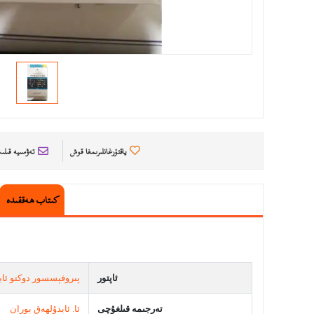
ياقتۇرغانلىرىمغا قوش
تەۋسىيە قىل
كىتاب ھەققىدە
ئاپتور
پىروفېسسور دوكتو ئاب
تەرجىمە قىلغۇچى
ئا. ئابدۇلھەق بوران