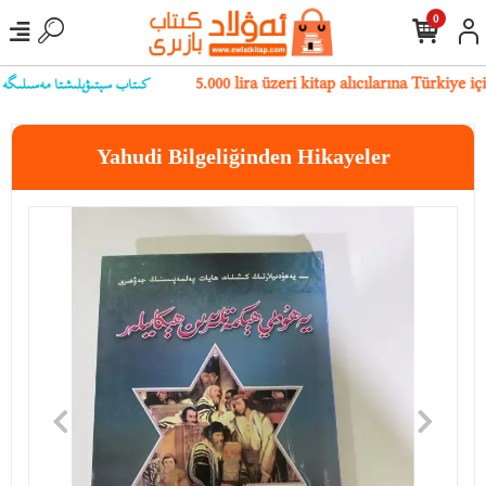
0
كىتاب سېتىۋېلىشتا مەسىلىگە يۇلۇ
5.000 lira üzeri kitap alıcılarına Türkiye 
Yahudi Bilgeliğinden Hikayeler