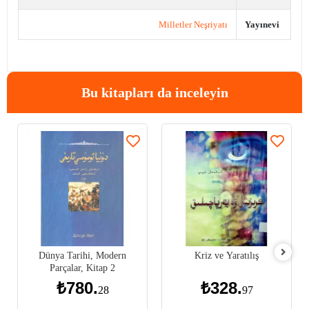
Milletler Neşriyatı
Yayınevi
Bu kitapları da inceleyin
Dünya Tarihi, Modern
Kriz ve Yaratılış
Parçalar, Kitap 2
₺780.
₺328.
28
97