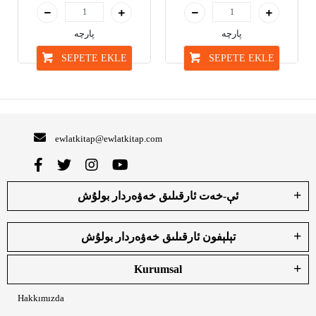
پارچە
پارچە
SEPETE EKLE
SEPETE EKLE
ewlatkitap@ewlatkitap.com
ئې-خەت ئارقىلىق خەۋەردار بولۇش
تېلېفون ئارقىلىق خەۋەردار بولۇش
Kurumsal
Hakkımızda