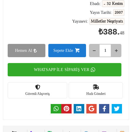
- 32 Kesim
Ebadı:
2007
Yayın Tarihi:
Milletler Neşriyatı
Yayınevi:
₺388.
48
Hemen Al
Sepete Ekle
WHATSAPP İLE SİPARİŞ VER
Güvenli Alışveriş
Hızlı Gönderi