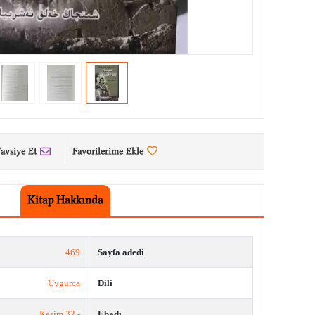
avsiye Et
Favorilerime Ekle
Kitap Hakkında
469
Sayfa adedi
Uygurca
Dili
- 32 Kesim
Ebadı