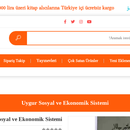
5.000 lira üzeri kitap alıcılarına Türkiye içi ücretsiz karg
Yayınevleri
Sipariş Takip
Çok Satan Ürünler
Yeni Eklene
Uygur Sosyal ve Ekonomik Sistemi
syal ve Ekonomik Sistemi