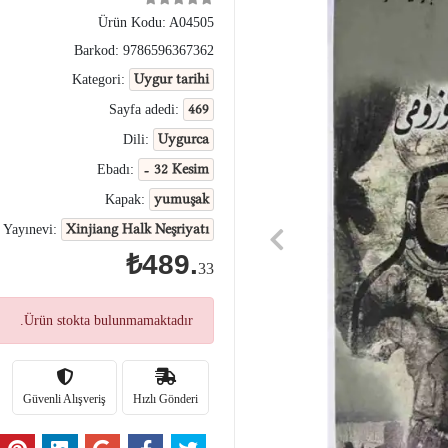
Ürün Kodu:
A04505
Barkod:
9786596367362
Uygur tarihi
Kategori:
469
Sayfa adedi:
Uygurca
Dili:
- 32 Kesim
Ebadı:
yumuşak
Kapak:
Xinjiang Halk Neşriyatı
Yayınevi:
₺489.
33
Ürün stokta bulunmamaktadır.
Güvenli Alışveriş
Hızlı Gönderi