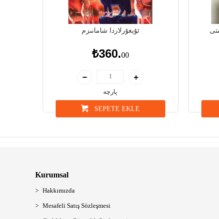
تى
ئۇيغۇرلاردا شامانىزم
₺360.
00
پارچە
SEPETE EKLE
Kurumsal
Hakkımızda
Mesafeli Satış Sözleşmesi