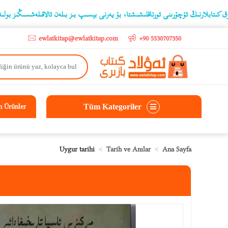
o
نىڭ ئۇچۇرىنى ئورتاقلىشىشتا، بۇ يەرنى بېسىپ بىز بىلەن ئالاقىلەشسىڭىز بولىدۇ
ewlatkitap@ewlatkitap.com
+90 5530707350
Tüm Kategoriler
n Ürünler
Uygur tarihi
Tarih ve Anılar
Ana Sayfa