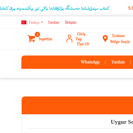
كىتاب سېتىۋېلىشتا مەسىلىگە يۇلۇققاندا ياكى تور بېكىتىمىزدە يوق كىتابلارنىڭ ئۇچۇ
Türkçe
Yardım
İletişim
Giriş
0
Teslimat
Sepetim
Yap
Bölge Seçin
Üye Ol
WhatsApp
Yardım
Uygur So