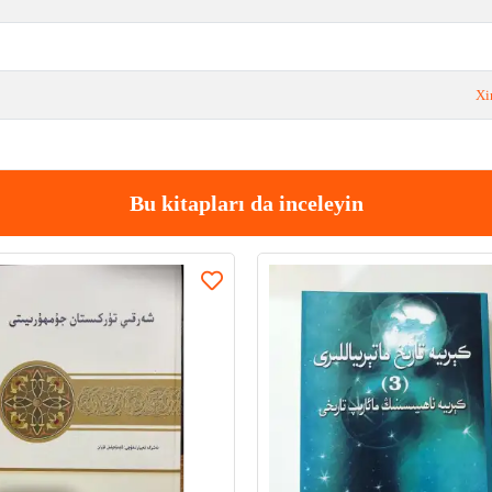
Xi
Bu kitapları da inceleyin