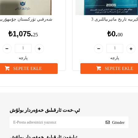
ېرىيە تارىخ ماتېرىياللىرى 3
شەرقىي تۈركىستان جۇمھۇرىيى
₺1,075.
₺0.
25
00
پارچە
پارچە
SEPETE EKLE
SEPETE EKLE
ئې-خەت ئارقىلىق خەۋەردار بولۇش
Gönder
تېلېفون ئارقىلىق خەۋەردار بولۇش