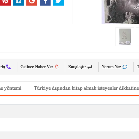
riş
Gelince Haber Ver
Karşılaştır
Yorum Yaz
T
me yöntemi
Türkiye dışından kitap almak isteyenler dikkatine