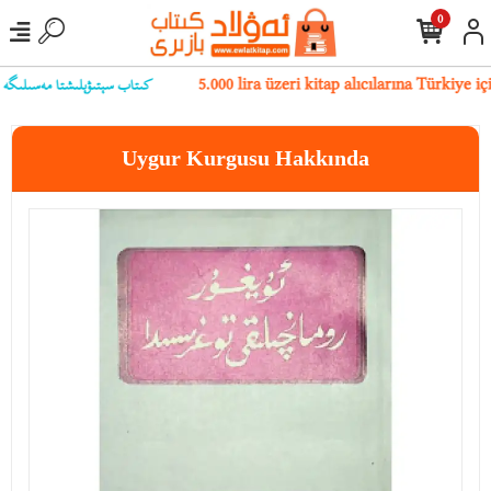
0
كىتاب سېتىۋېلىشتا مەسىلىگە يۇلۇ
5.000 lira üzeri kitap alıcılarına Türkiye 
Uygur Kurgusu Hakkında