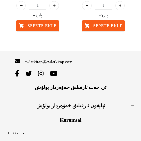
پارچە
پارچە
SEPETE EKLE
SEPETE EKLE
ewlatkitap@ewlatkitap.com
ئې-خەت ئارقىلىق خەۋەردار بولۇش
تېلېفون ئارقىلىق خەۋەردار بولۇش
Kurumsal
Hakkımızda