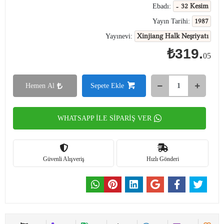
- 32 Kesim
Ebadı:
1987
Yayın Tarihi:
Xinjiang Halk Neşriyatı
Yayınevi:
₺319.
05
Hemen Al
Sepete Ekle
WHATSAPP İLE SİPARİŞ VER
Güvenli Alışveriş
Hızlı Gönderi