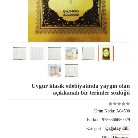
Uygur klasik edebiyatında yaygın olan
açıklamalı bir terimler sözlüğü
Ürün Kodu:
A04500
Barkod:
9786566680029
Çağatay dili
Kategori:
Uygurca
Dili: