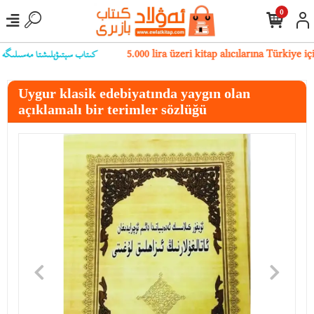
0
كىتاب سېتىۋېلىشتا مەسىلىگە يۇلۇ
5.000 lira üzeri kitap alıcılarına Türkiye 
Uygur klasik edebiyatında yaygın olan
açıklamalı bir terimler sözlüğü