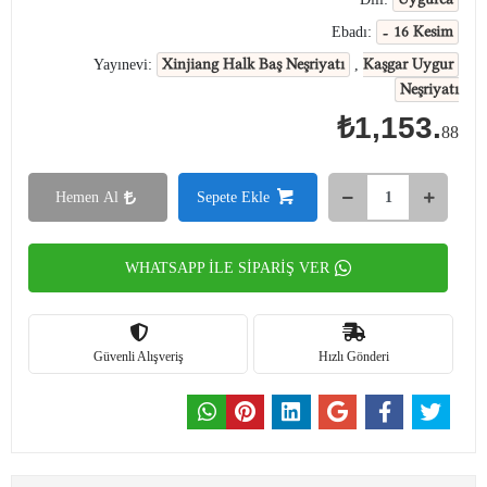
- 16 Kesim
Ebadı:
Xinjiang Halk Baş Neşriyatı
Kaşgar Uygur
Yayınevi:
,
Neşriyatı
₺1,153.
88
Hemen Al
Sepete Ekle
WHATSAPP İLE SİPARİŞ VER
Güvenli Alışveriş
Hızlı Gönderi