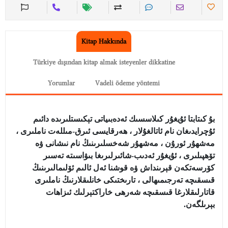
Kitap Hakkında
Türkiye dışından kitap almak isteyenler dikkatine
Yorumlar
Vadeli ödeme yöntemi
بۇ كىتابتا ئۇيغۇر كىلاسسىك ئەدەبىياتى تېكىستلىرىدە دائىم
ئۇچرايدىغان نام ئاتالغۇلار ، ھەرقايسى ئىرق-مىللەت ناملىرى ،
مەشھۇر ئورۇن ، مەشھۇر شەخسلىرىنىڭ نام نىشانى ۋە
تۆھپىلىرى ، ئۇيغۇر ئەدىب-شائىرلىرىغا بىۋاسىتە تەسىر
كۆرسەتكەن قېرىنداش ۋە قوشنا ئەل ئالىم ئۆلىمالىرىنىڭ
قىسقىچە تەرجىمىھالى ، تارىختىكى خانلىقلارنىڭ ناملىرى
قاتارلىقلارغا قىسقىچە شەرھى خاراكتېرلىك ئىزاھات
.
بېرىلگەن