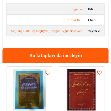
Uygurca
Dili
- 16 Kesim
Ebadı
Xinjiang Halk Baş Neşriyatı
,
Kaşgar Uygur Neşriyatı
Yayınevi
Bu kitapları da inceleyin