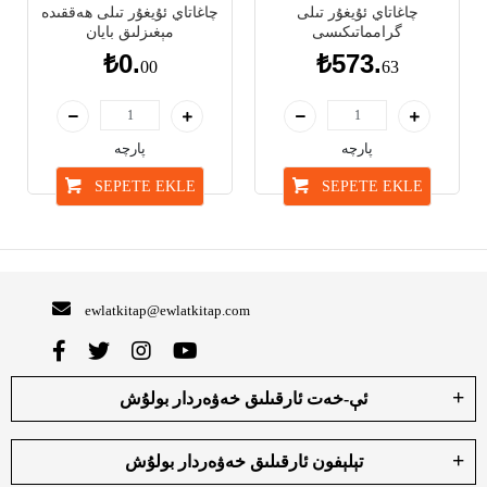
چاغاتاي ئۇيغۇر تىلى
چاغاتاي ئۇيغۇر تىلى ھەققىدە
گرامماتىكىسى
مېغىزلىق بايان
₺0.
₺573.
00
63
پارچە
پارچە
SEPETE EKLE
SEPETE EKLE
ewlatkitap@ewlatkitap.com
ئې-خەت ئارقىلىق خەۋەردار بولۇش
تېلېفون ئارقىلىق خەۋەردار بولۇش