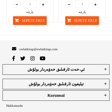
پارچە
پارچە
SEPETE EKLE
SEPETE EKLE
ewlatkitap@ewlatkitap.com
ئې-خەت ئارقىلىق خەۋەردار بولۇش
تېلېفون ئارقىلىق خەۋەردار بولۇش
Kurumsal
Hakkımızda