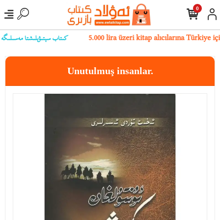
0
كىتاب سېتىۋېلىشتا مەسىلىگە يۇل
5.000 lira üzeri kitap alıcılarına Türkiye 
Unutulmuş insanlar.