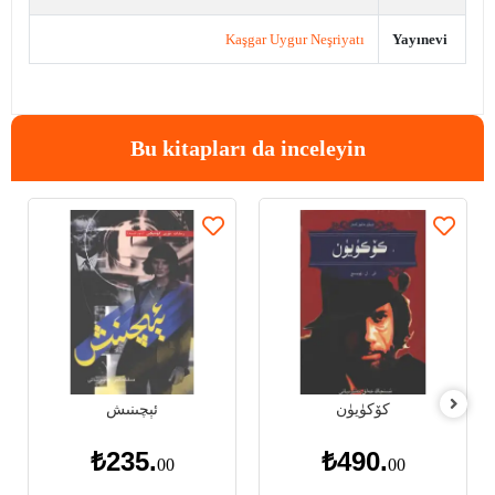
Kaşgar Uygur Neşriyatı
Yayınevi
Bu kitapları da inceleyin
كۆكۈيۈن
ئېچىنىش
₺235.
₺490.
00
00