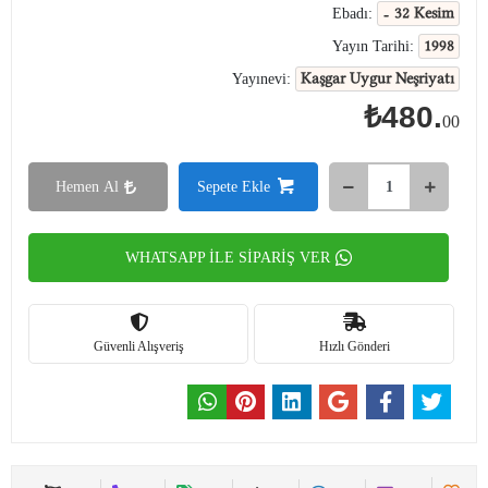
- 32 Kesim
Ebadı:
1998
Yayın Tarihi:
Kaşgar Uygur Neşriyatı
Yayınevi:
₺480.
00
Hemen Al
Sepete Ekle
WHATSAPP İLE SİPARİŞ VER
Güvenli Alışveriş
Hızlı Gönderi