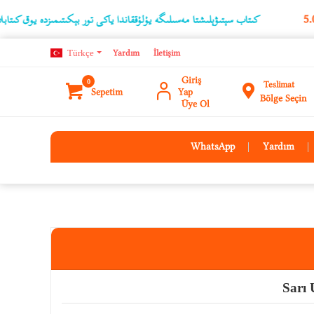
كىتاب سېتىۋېلىشتا مەسىلىگە يۇلۇققاندا ياكى تور بېكىتىمىزدە يوق كىتابلارنىڭ ئۇچۇر
Türkçe
Yardım
İletişim
Giriş
0
Teslimat
Sepetim
Yap
Bölge Seçin
Üye Ol
WhatsApp
Yardım
Sarı 