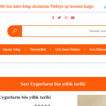
5.000 lira üzeri kitap alıcılarına Türkiye içi ücretsiz kar
Yayınevleri
Sipariş Takip
Çok Satan Ürünler
Yeni Eklene
Sarı Uygurların bin yıllık tarihi
Uygurların bin yıllık tarihi