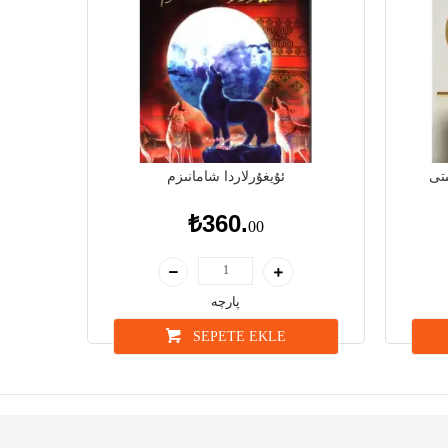
تى
ئۇيغۇرلاردا شامانىزم
₺360.
00
پارچە
SEPETE EKLE