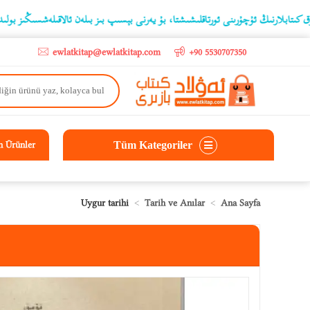
go
ىڭ ئۇچۇرىنى ئورتاقلىشىشتا، بۇ يەرنى بېسىپ بىز بىلەن ئالاقىلەشسىڭىز بولىدۇ
ewlatkitap@ewlatkitap.com
+90 5530707350
Tüm Kategoriler
n Ürünler
Uygur tarihi
Tarih ve Anılar
Ana Sayfa