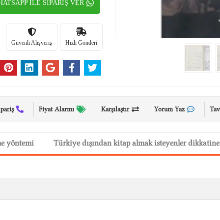
ATSAPP İLE SİPARİŞ VER
Güvenli Alışveriş
Hızlı Gönderi
ipariş
Fiyat Alarmı
Karşılaştır
Yorum Yaz
Tav
me yöntemi
Türkiye dışından kitap almak isteyenler dikkatine