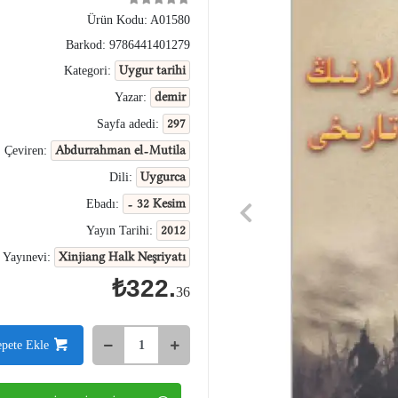
Ürün Kodu:
A01580
Barkod:
9786441401279
Uygur tarihi
Kategori:
demir
Yazar:
297
Sayfa adedi:
Abdurrahman el-Mutila
Çeviren:
Uygurca
Dili:
- 32 Kesim
Ebadı:
2012
Yayın Tarihi:
Xinjiang Halk Neşriyatı
Yayınevi:
₺322.
36
epete Ekle