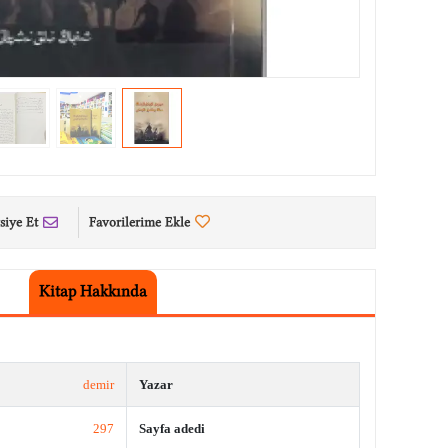
siye Et
Favorilerime Ekle
Kitap Hakkında
demir
Yazar
297
Sayfa adedi