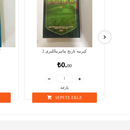
2
كېرىيە تارىخ ماتېرىياللىرى 2
ك
₺0.
00
پارچە
SEPETE EKLE