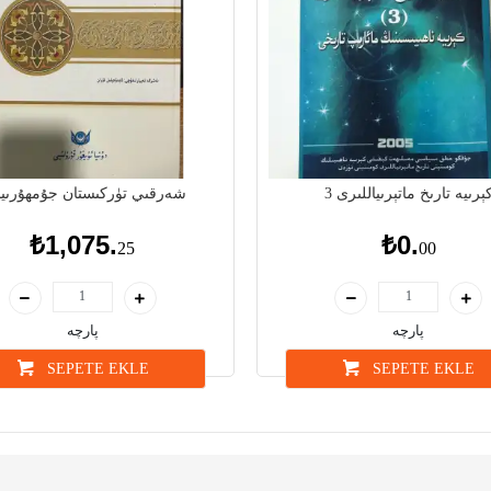
ېرىيە تارىخ ماتېرىياللىرى 3
شەرقىي تۈركىستان جۇمھۇرىيى
₺1,075.
₺0.
25
00
پارچە
پارچە
SEPETE EKLE
SEPETE EKLE