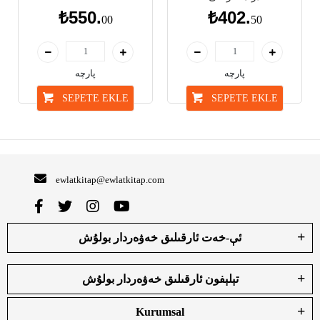
₺550.
₺402.
00
50
پارچە
پارچە
SEPETE EKLE
SEPETE EKLE
ewlatkitap@ewlatkitap.com
ئې-خەت ئارقىلىق خەۋەردار بولۇش
تېلېفون ئارقىلىق خەۋەردار بولۇش
Kurumsal