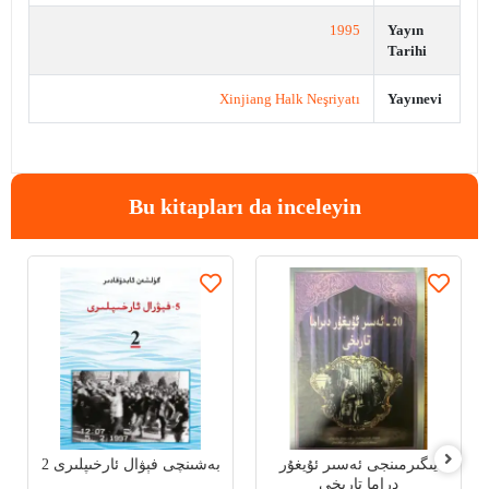
1995
Yayın
Tarihi
Xinjiang Halk Neşriyatı
Yayınevi
Bu kitapları da inceleyin
يىگىرمىنجى ئەسىر ئۇيغۇر
بەشىنچى فېۋال ئارخىپلىرى 2
دراما تارىخى