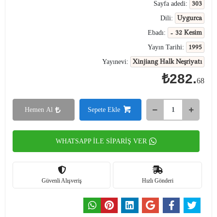
303
Sayfa adedi:
Uygurca
Dili:
- 32 Kesim
Ebadı:
1995
Yayın Tarihi:
Xinjiang Halk Neşriyatı
Yayınevi:
₺282.
68
Hemen Al
Sepete Ekle
WHATSAPP İLE SİPARİŞ VER
Güvenli Alışveriş
Hızlı Gönderi