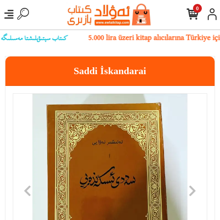
0
كىتاب سېتىۋېلىشتا مەسىلىگە يۇلۇ
5.000 lira üzeri kitap alıcılarına Türkiye 
Saddi İskandarai