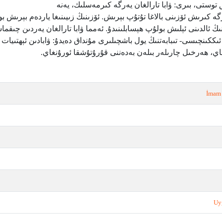
توستى، بىرى: ۋابا تارالغان يەرگە كىرمەسلىك، يەنە
گە كىرىش ئۆزىنى بالاغا تۇتۇپ بېرىش. ئۆزىنىڭ زىيىنىغا ياردەم بېرىش بو
ڭ ئالدىنى ئېلىش بولۇپ ھېسابلىنىدۇ. ئەمما ۋابا تارالغان يەردىن چىقم
كىنچىسى- تىبابەتنىڭ يول باشچىلىرى مۇنداق دەيدۇ: ۋابادىن ئېھتىيات 
قاي، ھەرخىل چارىلەر بىلەن بەدەننى قۇرۇتۇشقا ئورۇنغاي
.
İmam 
Uy