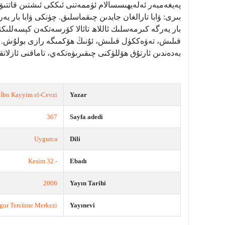
پەيغەمبەر ئەلەيھىسسالام ئۈممەتنى ئىككى ئىشتىن قاتتىق 
بىرى: ۋابا تارالغان جايدىن چىقماسلىق. چۈنكى ۋابا بار يەر
بار يەرگە كىرمەسلىك ئاللاھ تائالا كۆرسەتكەن كېسەللىكنى
قىلىش، تەۋەككۈل قىلىش، ئۇنىڭ ھۆكمىگە رازى بولۇش. ئىك
بەدەندىن ئارتۇق ھۆللۈكنى چىقىرىۋەتكەي، تاماقنى ئازلات
İbn Kayyim el-Cevzi
Yazar
367
Sayfa adedi
Uygurca
Dili
- 32 Kesim
Ebadı
2006
Yayın Tarihi
gur Tercüme Merkezi
Yayınevi