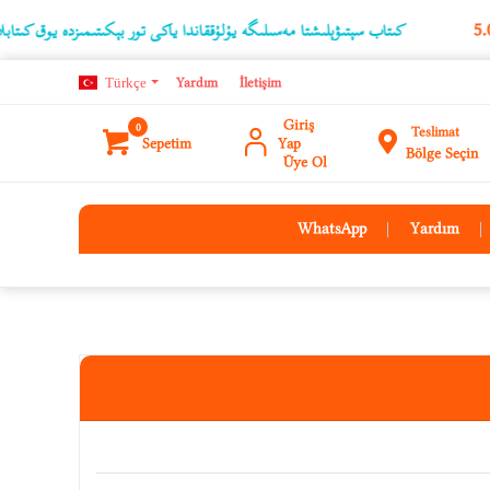
كىتاب سېتىۋېلىشتا مەسىلىگە يۇلۇققاندا ياكى تور بېكىتىمىزدە يوق كىتابلارنىڭ ئۇچۇر
Türkçe
Yardım
İletişim
Giriş
0
Teslimat
Sepetim
Yap
Bölge Seçin
Üye Ol
WhatsApp
Yardım