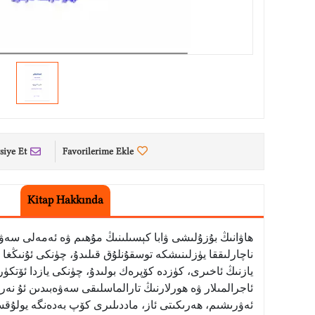
siye Et
Favorilerime Ekle
Kitap Hakkında
ھاۋانىڭ بۇزۇلىشى ۋابا كېسىلىنىڭ مۇھىم ۋە ئەمەلى سەۋە
ناچارلىققا يۈزلىنىشكە توسقۇنلۇق قىلىدۇ، چۈنكى ئۇنىڭغا 
يازنىڭ ئاخىرى، كۈزدە كۆپرەك بولىدۇ، چۈنكى يازدا ئۆتكۈر 
ئاجرالمىلار ۋە ھورلارنىڭ تارالماسلىقى سەۋەبىدىن ئۇ نەرس
ئەۋرىشىم، ھەرىكىتى ئاز، ماددىلىرى كۆپ بەدەنگە يولۇقسا