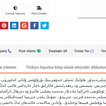
Güvenli Alışveriş
Hızlı Gönderi
ipariş
Fiyat Alarmı
Karşılaştır
Yorum Yaz
Tav
me yöntemi
Türkiye dışından kitap almak isteyenler dikkatine
بلىرىدىندۇر. ھاۋانىڭ ئەسلى جەۋھىرىنىڭ بۇزۇلۇشى ۋابانى كەلتۈرۈپ چ
چىرىش، سېسىش ۋە زەھەرلىنىش قاتارلىق ناچار خارەكتېر غالىپ كەلگەن. ب
ئۆتكۈنچى ئاجرالما ماددىلار بەدەندە يىغىلىپ قالىدۇ ۋە دەرھال تارالماي
ىلەر بەدەندە قىزىپ، چىرىيدۇ... شۇنىڭ بىلەن چىرىتما كېسەللىكلەر پەيدا
 يوقىلىش قىيىنغا توختايدۇ... ۋابادىن سالامەت قالىدىغان ئەڭ ياخشى پ