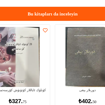
Bu kitapları da inceleyin
دورىلار بېغى
28 كۈنلۈك ئاياللار كۈتۈنۈش كۆرسەت
₺327.
₺402.
75
50