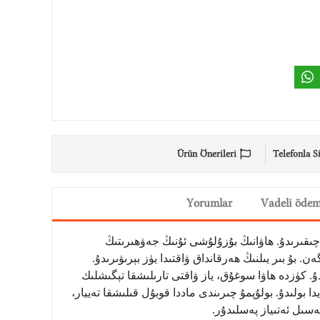
Ürün Önerileri
Telefonla S
Yorumlar
Vadeli öde
ىقىرىدۇ. ھاۋانىڭ بۇزۇلۇشى ئۇنىڭ جەۋھىرىتىڭ
ۇ بىر يىلنىڭ ھەرقانداق ۋاقتىدا يۈز بېرىۋىرىدۇ.
دۇ. كۈزدە ھاۋا سوغۇق، ياز ۋاقتى تارىلىشقا تېگىشلىك
 بولىدۇ. بولۇپمۇ چىرىندى ماددا قوبۇل قىلىشقا تەييار،
ەسىل ئەتىياز پەسلىدۇر
.