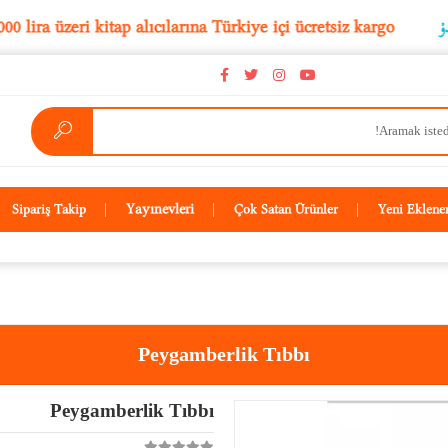
5.000 lira üzeri kitap alıcılarına Türkiye içi ücretsiz karg
Yayınevleri
Sipariş Takip
Çok Satan Ürünler
Yeni Eklene
Peygamberlik Tıbbı
Peygamberlik Tıbbı