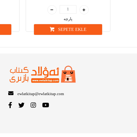
پارچە
SEPETE EKLE
ewlatkitap@ewlatkitap.com