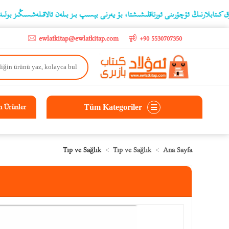
ىڭ ئۇچۇرىنى ئورتاقلىشىشتا، بۇ يەرنى بېسىپ بىز بىلەن ئالاقىلەشسىڭىز بولىدۇ
o
ewlatkitap@ewlatkitap.com
+90 5530707350
Tüm Kategoriler
n Ürünler
Tıp ve Sağlık
Tıp ve Sağlık
Ana Sayfa