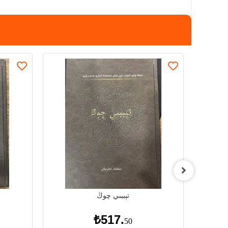
ات
تېببىي چوڭ
₺517.
50