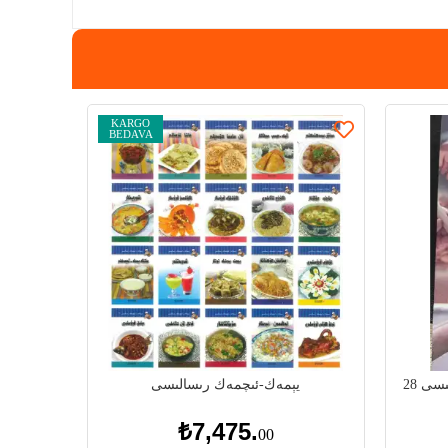
KARGO
BEDAVA
مىسى
يېمەك-ئىچمەك رىسالىسى
₺7,475.
00