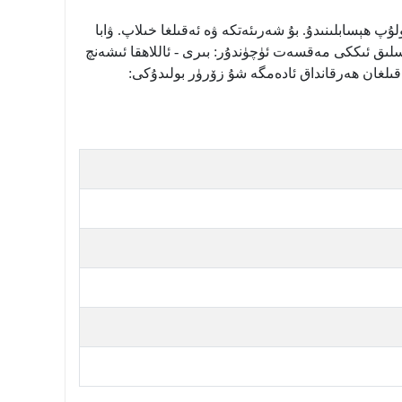
لۇپ ھېسابلىنىدۇ. بۇ شەرىئەتكە ۋە ئەقىلغا خىلاپ. ۋابا
اسلىق ئىككى مەقسەت ئۈچۈندۇر: بىرى - ئاللاھقا ئىشەنچ
قىلغان ھەرقانداق ئادەمگە شۇ زۆرۈر بولىدۇكى: