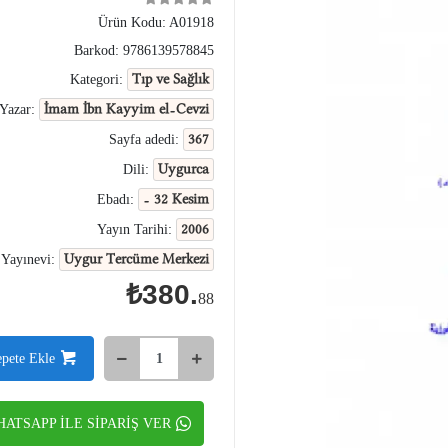
Ürün Kodu:
A01918
Barkod:
9786139578845
Tıp ve Sağlık
Kategori:
İmam İbn Kayyim el-Cevzi
Yazar:
367
Sayfa adedi:
Uygurca
Dili:
- 32 Kesim
Ebadı:
2006
Yayın Tarihi:
Uygur Tercüme Merkezi
Yayınevi:
₺380.
88
epete Ekle
ATSAPP İLE SİPARİŞ VER