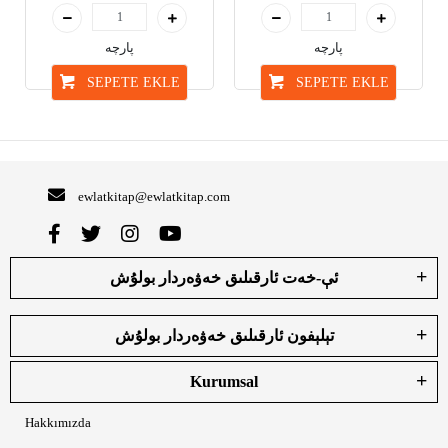
پارچە
پارچە
SEPETE EKLE
SEPETE EKLE
ewlatkitap@ewlatkitap.com
ئې-خەت ئارقىلىق خەۋەردار بولۇش
تېلېفون ئارقىلىق خەۋەردار بولۇش
Kurumsal
Hakkımızda