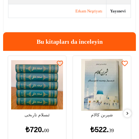
Erkam Neşriyatı
Yayınevi
Bu kitapları da inceleyin
شېرىن كالام
ئىسلام تارىخى
₺720.
₺522.
00
39