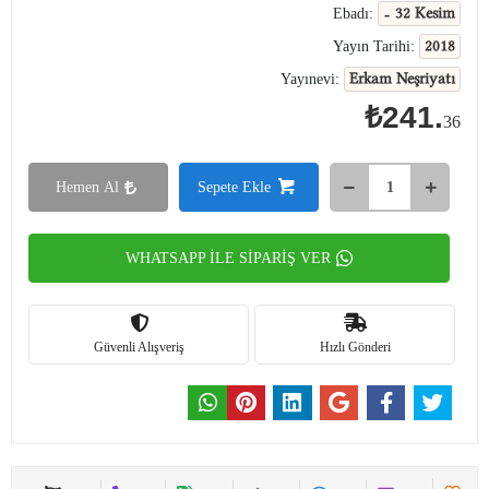
- 32 Kesim
Ebadı:
2018
Yayın Tarihi:
Erkam Neşriyatı
Yayınevi:
₺241.
36
Hemen Al
Sepete Ekle
WHATSAPP İLE SİPARİŞ VER
Güvenli Alışveriş
Hızlı Gönderi