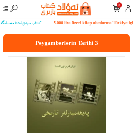
0
كىتاب سېتىۋېلىشتا مەسىلىگە يۇلۇ
5.000 lira üzeri kitap alıcılarına Türkiye 
Peygamberlerin Tarihi 3