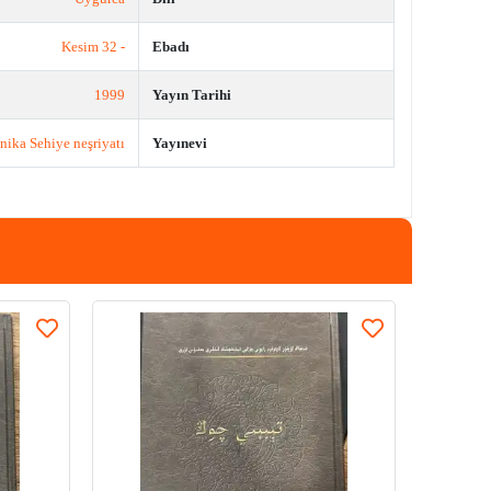
- 32 Kesim
Ebadı
1999
Yayın Tarihi
nika Sehiye neşriyatı
Yayınevi