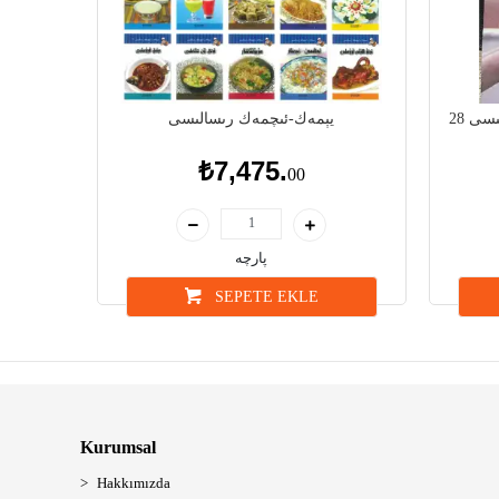
مىسى
يېمەك-ئىچمەك رىسالىسى
₺7,475.
00
پارچە
SEPETE EKLE
Kurumsal
Hakkımızda