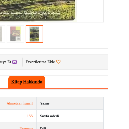
siye Et
Favorilerime Ekle
Kitap Hakkında
Ahmetcan İsmail
Yazar
155
Sayfa adedi
Uygurca
Dili