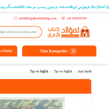
نىڭ ئۇچۇرىنى ئورتاقلىشىشتا، بۇ يەرنى بېسىپ بىز بىلەن ئالاقىلەشسىڭىز بولىدۇ
o
ewlatkitap@ewlatkitap.com
+90 5530707350
Tüm Kategoriler
n Ürünler
Tıp ve Sağlık
Tıp ve Sağlık
Ana Sayfa