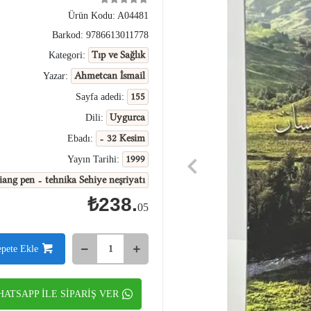
Ürün Kodu:
A04481
Barkod:
9786613011778
Tıp ve Sağlık
Kategori:
Ahmetcan İsmail
Yazar:
155
Sayfa adedi:
Uygurca
Dili:
- 32 Kesim
Ebadı:
1999
Yayın Tarihi:
iang pen - tehnika Sehiye neşriyatı
₺238.
05
epete Ekle
ATSAPP İLE SİPARİŞ VER