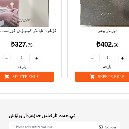
دورىلار بېغى
28 كۈنلۈك ئاياللار كۈتۈنۈش كۆرسەت
₺327.
₺402.
75
50
پارچە
پارچە
SEPETE EKLE
SEPETE EKLE
ئې-خەت ئارقىلىق خەۋەردار بولۇش
Gönder