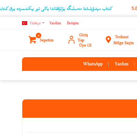
كىتاب سېتىۋېلىشتا مەسىلىگە يۇلۇققاندا ياكى تور بېكىتىمىزدە يوق كىتابلارنىڭ ئۇچۇ
Türkçe
Yardım
İletişim
Giriş
0
Teslimat
Sepetim
Yap
Bölge Seçin
Üye Ol
WhatsApp
Yardım