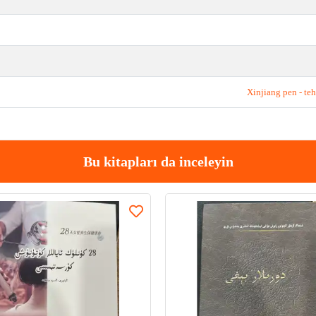
Xinjiang pen - teh
Bu kitapları da inceleyin