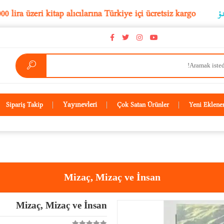
5.000 lira üzeri kitap alıcılarına Türkiye içi ücretsiz karg
Yayınevleri
Sipariş Takip
Çok Satan Ürünler
Yeni Eklene
Mizaç, Mizaç ve İnsan
Mizaç, Mizaç ve İnsan