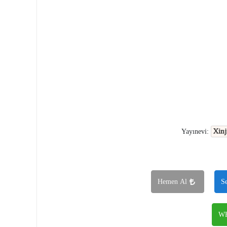
Xinj
Yayınevi:
Hemen Al
S
WH