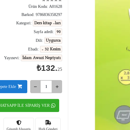
Ürün Kodu:
A01628
Barkod:
9786836358297
Ders kitap -ları
Kategori:
90
Sayfa adedi:
Uygurca
Dili:
- 32 Kesim
Ebadı:
İslam Awazi Neşriyatı
Yayınevi:
₺132.
25
epete Ekle
ATSAPP İLE SİPARİŞ VER
Güvenli Alışveriş
Hızlı Gönderi