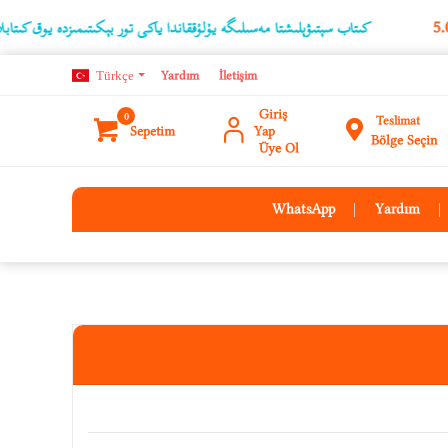
كىتاب سېتىۋېلىشتا مەسىلىگە يۇلۇققاندا ياكى تور بېكىتىمىزدە يوق كىتابلارنىڭ ئۇچۇ
Türkçe
Yardım
İletişim
Giriş
0
Teslimat
Sepetim
Yap
Bölge Seçin
Üye Ol
WhatsApp
Yardım