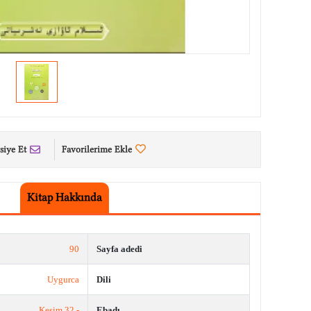
siye Et
Favorilerime Ekle
Kitap Hakkında
90
Sayfa adedi
Uygurca
Dili
- 32 Kesim
Ebadı