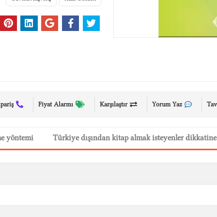
ipariş
Fiyat Alarmı
Karşılaştır
Yorum Yaz
Tav
me yöntemi
Türkiye dışından kitap almak isteyenler dikkatine