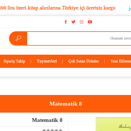
5.000 lira üzeri kitap alıcılarına Türkiye içi ücretsiz karg
Yayınevleri
Sipariş Takip
Çok Satan Ürünler
Yeni Eklene
Matematik 8
Matematik 8