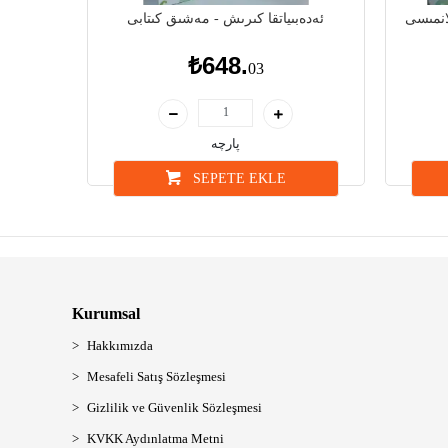
انمىسى
ئەدەبىياتقا كىرىش - مەشىق كىتابى
₺648.
03
پارچە
SEPETE EKLE
Kurumsal
Hakkımızda
Mesafeli Satış Sözleşmesi
Gizlilik ve Güvenlik Sözleşmesi
KVKK Aydınlatma Metni