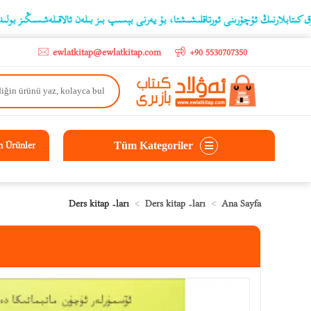
o
نىڭ ئۇچۇرىنى ئورتاقلىشىشتا، بۇ يەرنى بېسىپ بىز بىلەن ئالاقىلەشسىڭىز بولىدۇ
ewlatkitap@ewlatkitap.com
+90 5530707350
Tüm Kategoriler
n Ürünler
Ders kitap -ları
Ders kitap -ları
Ana Sayfa