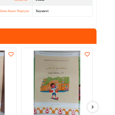
İslam Awazi Neşriyatı
Yayınevi