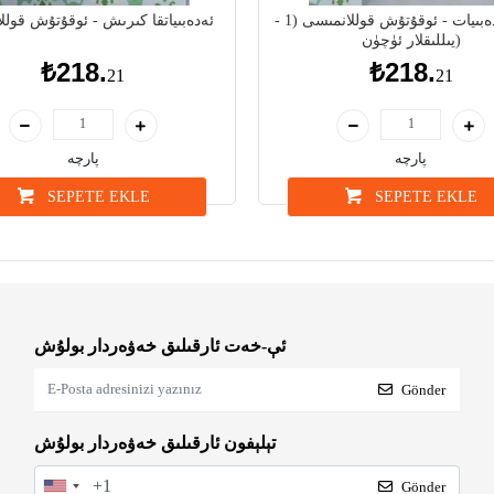
تىل - ئەدەبىيات - ئوقۇتۇش قوللانمىسى (1 -
ئەدەبىياتقا كىرىش - ئوقۇتۇش قولل
يىللىقلار ئۈچۈن)
₺218.
₺218.
21
21
پارچە
پارچە
SEPETE EKLE
SEPETE EKLE
ئې-خەت ئارقىلىق خەۋەردار بولۇش
Gönder
تېلېفون ئارقىلىق خەۋەردار بولۇش
Gönder