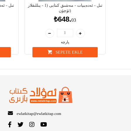
تىل - ئەدەبىيات - مەشىق كىتابى (1 - يىللىقلار
ئۈچۈن)
₺648.
03
پارچە
SEPETE EKLE
ewlatkitap@ewlatkitap.com