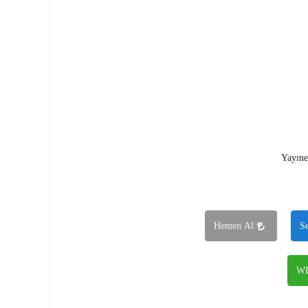
Yayıne
Hemen Al
S
WH