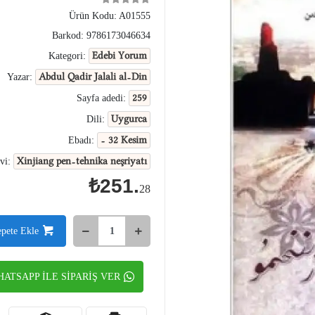
Ürün Kodu:
A01555
Barkod:
9786173046634
Edebi Yorum
Kategori:
Abdul Qadir Jalali al-Din
Yazar:
259
Sayfa adedi:
Uygurca
Dili:
- 32 Kesim
Ebadı:
Xinjiang pen-tehnika neşriyatı
vi:
₺251.
28
epete Ekle
ATSAPP İLE SİPARİŞ VER