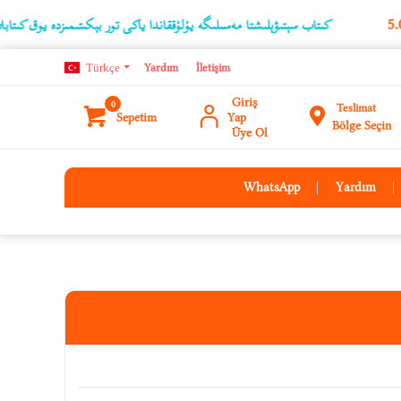
كىتاب سېتىۋېلىشتا مەسىلىگە يۇلۇققاندا ياكى تور بېكىتىمىزدە يوق كىتابلارنىڭ ئۇ
Türkçe
Yardım
İletişim
Giriş
0
Teslimat
Sepetim
Yap
Bölge Seçin
Üye Ol
WhatsApp
Yardım