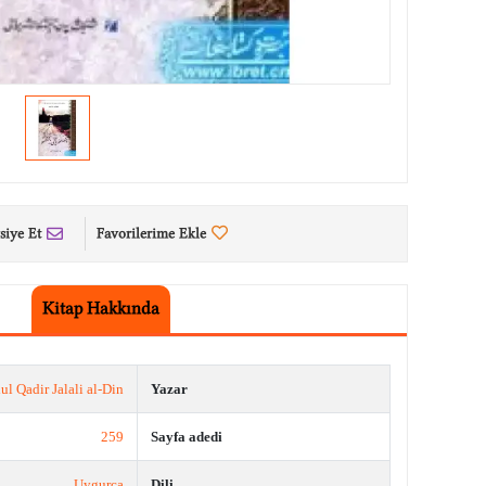
siye Et
Favorilerime Ekle
Kitap Hakkında
l Qadir Jalali al-Din
Yazar
259
Sayfa adedi
Uygurca
Dili