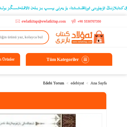
ارنىڭ ئۇچۇرىنى ئورتاقلىشىشتا، بۇ يەرنى بېسىپ بىز بىلەن ئالاقىلەشسىڭىز بولىدۇ
ewlatkitap@ewlatkitap.com
+90 5530707350
Tüm Kategoriler
n Ürünler
Edebi Yorum
edebiyat
Ana Sayfa