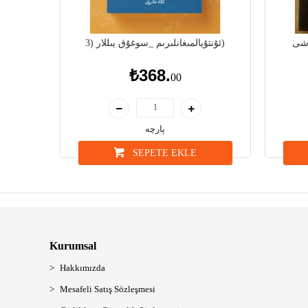
ۇشى
ئۇنتۇيالمىغانلىرىم _سوغۇق يىللار (3)
₺368.
00
پارچە
SEPETE EKLE
Kurumsal
Hakkımızda
Mesafeli Satış Sözleşmesi