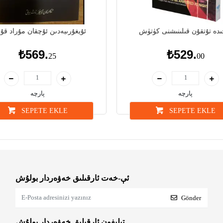
ىدە تۇتقۇن قىلىنىشنى كۈتۈش
ئۇيغۇرىيەدىن ئۇچقان مۇراد ق
₺569.
₺529.
25
00
پارچە
پارچە
SEPETE EKLE
SEPETE EKLE
ئې-خەت ئارقىلىق خەۋەردار بولۇش
Gönder
تېلېفون ئارقىلىق خەۋەردار بولۇش