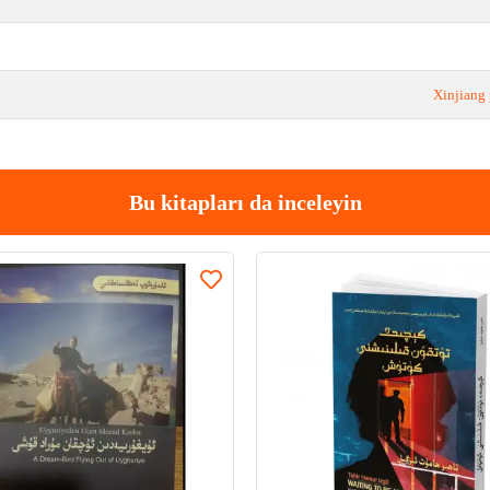
Xinjiang 
Bu kitapları da inceleyin