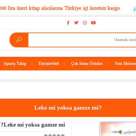
5.000 lira üzeri kitap alıcılarına Türkiye içi ücretsiz kargo
Yayınevleri
Sipariş Takip
Çok Satan Ürünler
Yeni Eklene
Leke mi yoksa gamze mi?
Leke mi yoksa gamze mi?