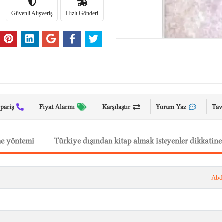
Güvenli Alışveriş
Hızlı Gönderi
ipariş
Fiyat Alarmı
Karşılaştır
Yorum Yaz
Tav
me yöntemi
Türkiye dışından kitap almak isteyenler dikkatine
Abdu