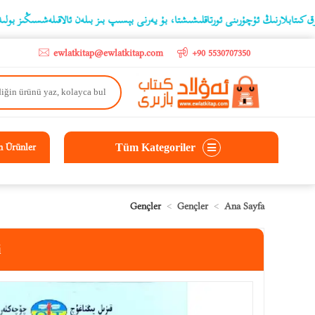
go
ىڭ ئۇچۇرىنى ئورتاقلىشىشتا، بۇ يەرنى بېسىپ بىز بىلەن ئالاقىلەشسىڭىز بولىدۇ
ewlatkitap@ewlatkitap.com
+90 5530707350
Tüm Kategoriler
n Ürünler
Gençler
Gençler
Ana Sayfa
i