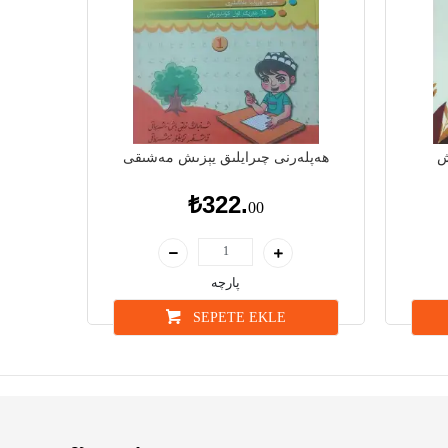
ش
ھەپلەرنى چىرايلىق يېزىش مەشىقى
₺322.
00
پارچە
SEPETE EKLE