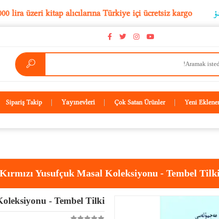
5.000 lira üzeri kitap alıcılarına Türkiye içi ücretsiz kar
Yayınevleri
Sipariş Takip
Çok Satan Ürünler
Yeni Eklene
Kırmızı Yusufçuk Masal Koleksiyonu - Tembel Tilk
oleksiyonu - Tembel Tilki