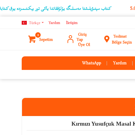
كىتاب سېتىۋېلىشتا مەسىلىگە يۇلۇققاندا ياكى تور بېكىتىمىزدە يوق كىتابلارنىڭ ئۇچۇر
Türkçe
Yardım
İletişim
Giriş
0
Teslimat
Sepetim
Yap
Bölge Seçin
Üye Ol
WhatsApp
Yardım
Kırmızı Yusufçuk Masal K