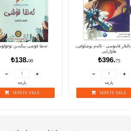
بالىلار قامۇسى - ئالەم بوشلۇقى
ئەنقا قۇشى-يېڭىدىن تۇغۇلۇ
ھاۋارايى
₺138.
₺396.
00
75
پارچە
پارچە
SEPETE EKLE
SEPETE EKLE