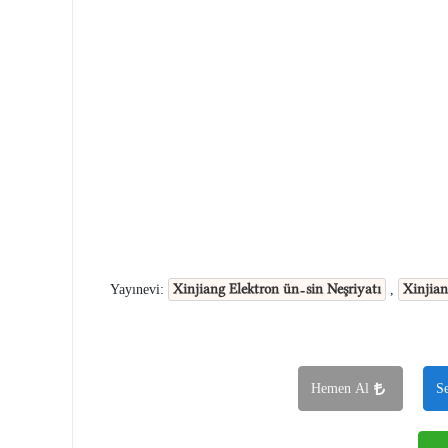
Xinjiang Elektron ün-sin Neşriyatı
Xinjian
Yayınevi:
,
Hemen Al
S