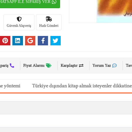
ATSAPP İLE SİPARİŞ VER
Güvenli Alışveriş
Hızlı Gönderi
ipariş
Fiyat Alarmı
Karşılaştır
Yorum Yaz
Tav
me yöntemi
Türkiye dışından kitap almak isteyenler dikkatine