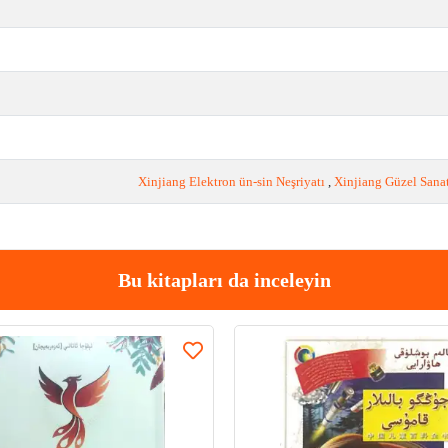
Xinjiang Elektron ün-sin Neşriyatı
,
Xinjiang Güzel Sanat
Bu kitapları da inceleyin