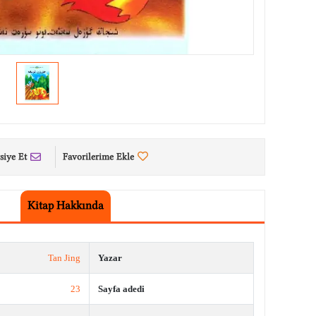
siye Et
Favorilerime Ekle
Kitap Hakkında
Tan Jing
Yazar
23
Sayfa adedi