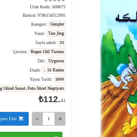
Ürün Kodu:
A00675
Barkod:
9786154512995
Gençler
Kategori:
Tan Jing
Yazar:
23
Sayfa adedi:
Roşan Gül Tursun
Çeviren:
Uygurca
Dili:
- 32 Kesim
Ebadı:
2000
Yayın Tarihi:
g Güzel Sanat-Foto Süret Neşriyatı
₺112.
41
epete Ekle