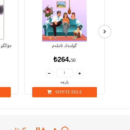
گۈلدەك ئائىلەم
جۇڭگو ،
₺264.
50
پارچە
SEPETE EKLE