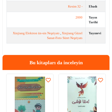
- 32 Kesim
Ebadı
2000
Yayın
Tarihi
Xinjiang Elektron ün-sin Neşriyatı
,
Xinjiang Güzel
Yayınevi
Sanat-Foto Süret Neşriyatı
Bu kitapları da inceleyin