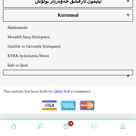
تېلېفون ئارقىلىق خەۋەردار بولۇش
Kurumsal
Hakkımızda
Mesafeli Satış Sözleşmesi
Gizlilik ve Güvenlik Sözleşmesi
KVKK Aydınlatma Metni
İade ve İptal
This website has been built by
Quka Soft
e-commerce
0
Anasayfa
Ürünler
Sepetim
Favorilerim
Hesabım