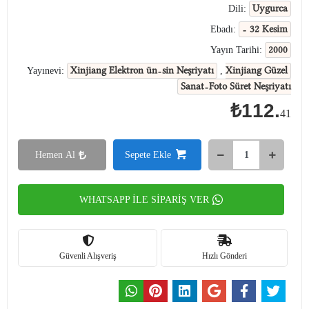
Uygurca
Dili:
- 32 Kesim
Ebadı:
2000
Yayın Tarihi:
Xinjiang Elektron ün-sin Neşriyatı
Xinjiang Güzel
Yayınevi:
,
Sanat-Foto Süret Neşriyatı
₺112.
41
Hemen Al
Sepete Ekle
WHATSAPP İLE SİPARİŞ VER
Güvenli Alışveriş
Hızlı Gönderi