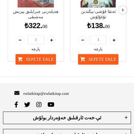
ئەنقا قۇشى-يېڭىدىن
ھەپلەرنى چىرايلىق يېزىش
تۇغۇلۇش
مەشىقى
₺322.
₺138.
00
00
پارچە
پارچە
SEPETE EKLE
SEPETE EKLE
ewlatkitap@ewlatkitap.com
ئې-خەت ئارقىلىق خەۋەردار بولۇش