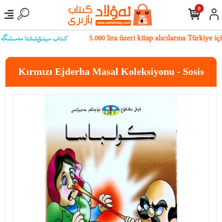
0
كىتاب سېتىۋېلىشتا مەسىلىگە يۇلۇ
5.000 lira üzeri kitap alıcılarına Türkiye 
Kırmızı Ejderha Masal Koleksiyonu - Sosis