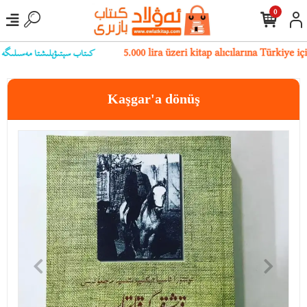
0
كىتاب سېتىۋېلىشتا مەسىلىگە يۇلۇ
5.000 lira üzeri kitap alıcılarına Türkiye 
Kaşgar'a dönüş