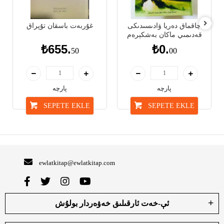
چاقماق دەريا ۋادىسىدىكى
غۇربەت باسقان تۇپراق
قەدىمىي ماكان بەشكېرەم
₺655.
₺0.
50
00
پارچە
پارچە
SEPETE EKLE
SEPETE EKLE
ewlatkitap@ewlatkitap.com
ئې-خەت ئارقىلىق خەۋەردار بولۇش