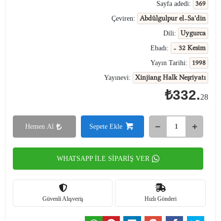
369
Sayfa adedi:
Abdülgulpur el-Sa'din
Çeviren:
Uygurca
Dili:
- 32 Kesim
Ebadı:
1998
Yayın Tarihi:
Xinjiang Halk Neşriyatı
Yayınevi:
₺332.
28
Hemen Al
Sepete Ekle
WHATSAPP İLE SİPARİŞ VER
Güvenli Alışveriş
Hızlı Gönderi