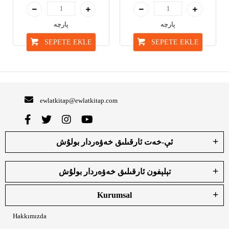
پارچە
پارچە
SEPETE EKLE
SEPETE EKLE
ewlatkitap@ewlatkitap.com
ئې-خەت ئارقىلىق خەۋەردار بولۇش
تېلېفون ئارقىلىق خەۋەردار بولۇش
Kurumsal
Hakkımızda