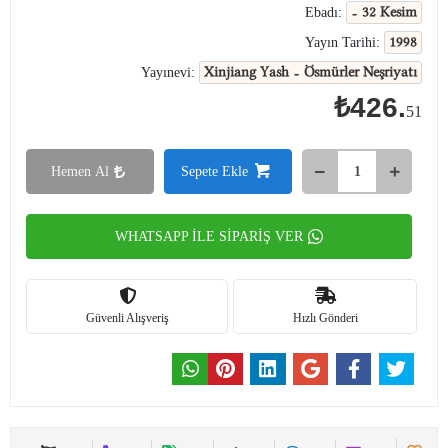
- 32 Kesim
Ebadı:
1998
Yayın Tarihi:
Xinjiang Yash - Ösmürler Neşriyatı
Yayınevi:
₺426.
51
Hemen Al
Sepete Ekle
WHATSAPP İLE SİPARİŞ VER
Güvenli Alışveriş
Hızlı Gönderi