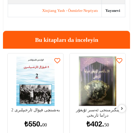
Xinjiang Yash - Ösmürler Neşriyatı
Yayınevi
Bu kitapları da inceleyin
يىگىرمىنجى ئەسىر ئۇيغۇر
بەشىنچى فېۋال ئارخىپلىرى 2
دراما تارىخى
₺550.
₺402.
00
50