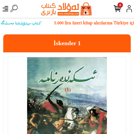
0
كىتاب سېتىۋېلىشتا مەسىلىگە يۇلۇ
5.000 lira üzeri kitap alıcılarına Türkiye 
İskender 1